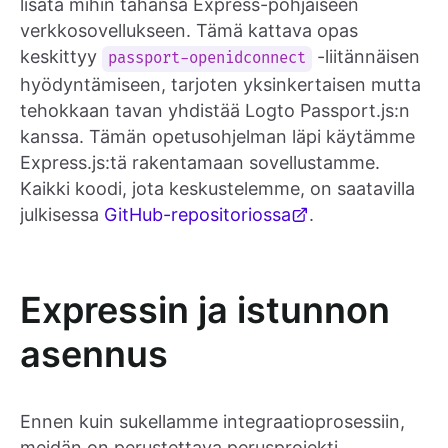
lisätä mihin tahansa Express-pohjaiseen
verkkosovellukseen. Tämä kattava opas
keskittyy
-liitännäisen
passport-openidconnect
hyödyntämiseen, tarjoten yksinkertaisen mutta
tehokkaan tavan yhdistää Logto Passport.js:n
kanssa. Tämän opetusohjelman läpi käytämme
Express.js:tä rakentamaan sovellustamme.
Kaikki koodi, jota keskustelemme, on saatavilla
julkisessa
GitHub-repositoriossa
.
Expressin ja istunnon
asennus
Ennen kuin sukellamme integraatioprosessiin,
meidän on perustettava perusprojekti