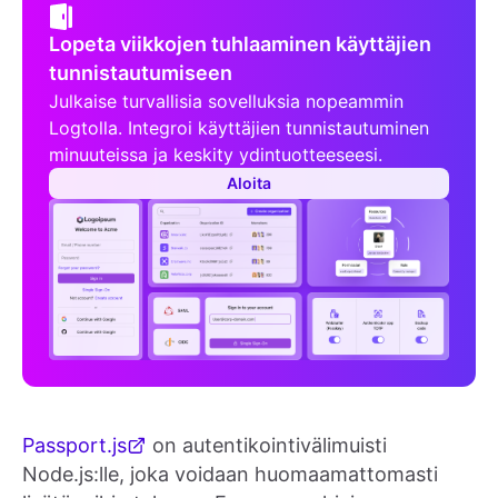
Lopeta viikkojen tuhlaaminen käyttäjien
tunnistautumiseen
Julkaise turvallisia sovelluksia nopeammin
Logtolla. Integroi käyttäjien tunnistautuminen
minuuteissa ja keskity ydintuotteeseesi.
Aloita
Passport.js
on autentikointivälimuisti
Node.js:lle, joka voidaan huomaamattomasti