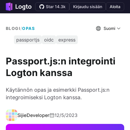
Star 14.3k
Kirjaudu sisään
Aloita
BLOGI
/
OPAS
Suomi
passportjs
oidc
express
Passport.js:n integrointi
Logton kanssa
Käytännön opas ja esimerkki Passport.js:n
integroimiseksi Logton kanssa.
Sijie
Developer
12/5/2023