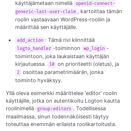
käyttäjämetaan nimellä
openid-connect-
, kartoittaa tämän
generic-last-user-claim
roolin vastaavaan WordPress-rooliin ja
määrittää sen käyttäjälle.
: Tämä rivi kiinnittää
add_action
-toiminnon
-
logto_handler
wp_login
toimintoon, joka laukaistaan käyttäjän
kirjautuessa.
on prioriteetti (oletus), ja
10
osoittaa parametrimäärän, jonka
2
toiminto hyväksyy.
Yllä oleva esimerkki määrittelee 'editor' roolin
käyttäjille, jotka on autentikoitu Logton kautta
roolinimellä
. Todellisessa
group:editors
maailmassa, sinun todennäköisesti täytyy
toteuttaa enemmän erilaista roolikartoitusta.