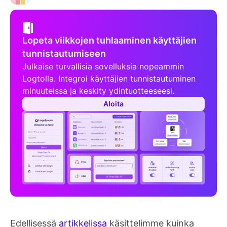
Lopeta viikkojen tuhlaaminen käyttäjien
tunnistautumiseen
Julkaise turvallisia sovelluksia nopeammin
Logtolla. Integroi käyttäjien tunnistautuminen
minuuteissa ja keskity ydintuotteeseesi.
Aloita
Edellisessä
artikkelissa
käsittelimme kuinka