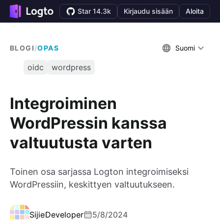
Star 14.3k
Kirjaudu sisään
Aloita
BLOGI
/
OPAS
Suomi
oidc
wordpress
Integroiminen
WordPressin kanssa
valtuutusta varten
Toinen osa sarjassa Logton integroimiseksi
WordPressiin, keskittyen valtuutukseen.
Sijie
Developer
5/8/2024