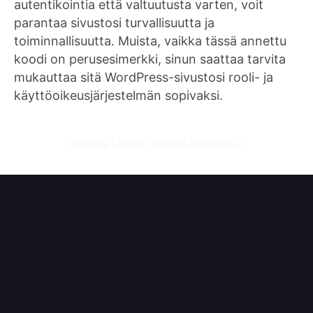
autentikointia että valtuutusta varten, voit
parantaa sivustosi turvallisuutta ja
toiminnallisuutta. Muista, vaikka tässä annettu
koodi on perusesimerkki, sinun saattaa tarvita
mukauttaa sitä WordPress-sivustosi rooli- ja
käyttöoikeusjärjestelmän sopivaksi.
Kokeile Logto Cloudia ilmaiseksi
Tilaa Logton uutiskirjeet
Pysy ajan tasalla uusimmista tuoteuutisista, kehitysideoista,
blogeista ja tutkimusvinkeistä.
Sähköpostiosoite