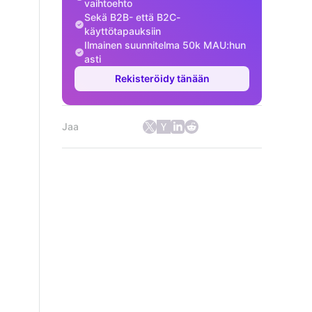
vaihtoehto
Sekä B2B- että B2C-
käyttötapauksiin
Ilmainen suunnitelma 50k MAU:hun
asti
Rekisteröidy tänään
Jaa