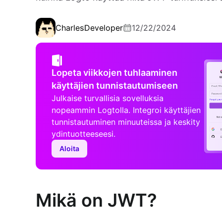
Charles
Developer
12/22/2024
Lopeta viikkojen tuhlaaminen
käyttäjien tunnistautumiseen
Julkaise turvallisia sovelluksia
nopeammin Logtolla. Integroi käyttäjien
tunnistautuminen minuuteissa ja keskity
ydintuotteeseesi.
Aloita
Mikä on JWT?