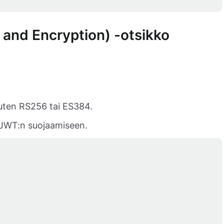
and Encryption) -otsikko
 kuten RS256 tai ES384.
y JWT:n suojaamiseen.