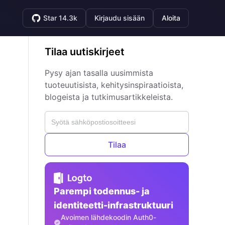
Star 14.3k
Kirjaudu sisään
Aloita
Tilaa uutiskirjeet
Pysy ajan tasalla uusimmista
tuoteuutisista, kehitysinspiraatioista,
blogeista ja tutkimusartikkeleista.
Tilaa
Parempi todennus- ja
identiteetti-infrastruktuuri
Avoimen lähdekoodin Auth0-