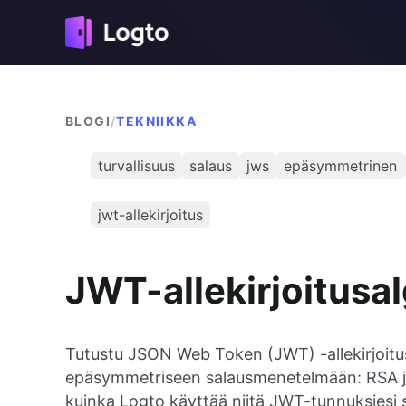
BLOGI
/
TEKNIIKKA
turvallisuus
salaus
jws
epäsymmetrinen
jwt-allekirjoitus
JWT-allekirjoitusa
Tutustu JSON Web Token (JWT) -allekirjoitus
epäsymmetriseen salausmenetelmään: RSA ja E
kuinka Logto käyttää niitä JWT-tunnuksiesi