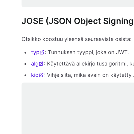
JOSE (JSON Object Signing 
Otsikko koostuu yleensä seuraavista osista:
typ
: Tunnuksen tyyppi, joka on JWT.
alg
: Käytettävä allekirjoitusalgoritmi,
kid
: Vihje siitä, mikä avain on käytett