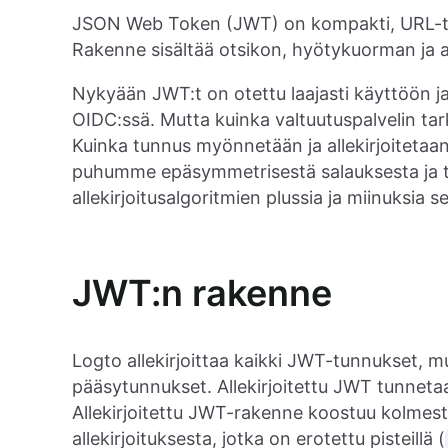
JSON Web Token (JWT) on kompakti, URL-turva
Rakenne sisältää otsikon, hyötykuorman ja al
Nykyään JWT:t on otettu laajasti käyttöön ja
OIDC:ssä. Mutta kuinka valtuutuspalvelin tar
Kuinka tunnus myönnetään ja allekirjoitetaan 
puhumme epäsymmetrisestä salauksesta ja t
allekirjoitusalgoritmien plussia ja miinuksia
JWT:n rakenne
Logto allekirjoittaa kaikki JWT-tunnukset, 
pääsytunnukset. Allekirjoitettu JWT tunnet
Allekirjoitettu JWT-rakenne koostuu kolmest
allekirjoituksesta, jotka on erotettu pisteillä (