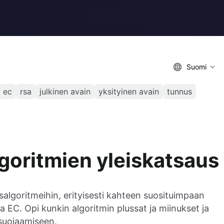
Suomi
ec
rsa
julkinen avain
yksityinen avain
tunnus
lgoritmien yleiskatsaus
algoritmeihin, erityisesti kahteen suosituimpaan
C. Opi kunkin algoritmin plussat ja miinukset ja
 suojaamiseen.