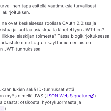
llinen tapa esitellä vaatimuksia turvallisesti.
lekirjoituksen.
 ne ovat keskeisessä roolissa OAuth 2.0:ssa ja
kistaa ja luottaa asiakkaalta lähetettyyn JWT:hen?
liikkeellelaskijan toimesta? Tässä blogikirjoituksessa
arkastelemme Logton käyttämien erilaisten
 sen JWT-tunnuksissa.
mukaan lukien sekä ID-tunnukset että
aan myös nimellä JWS (
JSON Web Signature
).
a osasta: otsikosta, hyötykuormasta ja
).
.