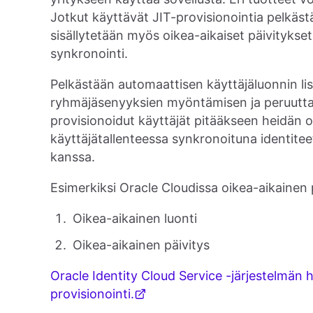
Jotkut käyttävät JIT-provisionointia pelkästään
sisällytetään myös oikea-aikaiset päivitykse
synkronointi.
Pelkästään automaattisen käyttäjäluonnin li
ryhmäjäsenyyksien myöntämisen ja peruuttam
provisionoidut käyttäjät pitääkseen heidän 
käyttäjätallenteessa synkronoituna identitee
kanssa.
Esimerkiksi Oracle Cloudissa oikea-aikainen 
Oikea-aikainen luonti
Oikea-aikainen päivitys
Oracle Identity Cloud Service -järjestelmän
provisionointi.