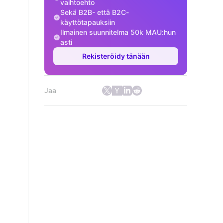
vaihtoehto
Sekä B2B- että B2C-
käyttötapauksiin
Ilmainen suunnitelma 50k MAU:hun
asti
Rekisteröidy tänään
Jaa