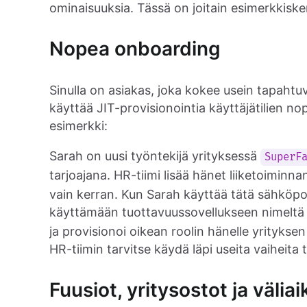
ominaisuuksia. Tässä on joitain esimerkkisken
Nopea onboarding
Sinulla on asiakas, joka kokee usein tapahtu
käyttää JIT-provisionointia käyttäjätilien no
esimerkki:
Sarah on uusi työntekijä yrityksessä
SuperF
tarjoajana. HR-tiimi lisää hänet liiketoiminna
vain kerran. Kun Sarah käyttää tätä sähköpo
käyttämään tuottavuussovellukseen nimelt
ja provisionoi oikean roolin hänelle yritykse
HR-tiimin tarvitse käydä läpi useita vaiheita t
Fuusiot, yritysostot ja väliai