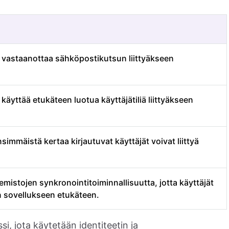
t vastaanottaa sähköpostikutsun liittyäkseen
 käyttää etukäteen luotua käyttäjätiliä liittyäkseen
immäistä kertaa kirjautuvat käyttäjät voivat liittyä
emistojen synkronointitoiminnallisuutta, jotta käyttäjät
n sovellukseen etukäteen.
si, jota käytetään identiteetin ja