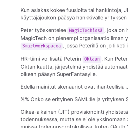
Kun asiakas kokee fuusioita tai hankintoja, J
käyttäjäjoukon pääsyä hankkivalle yrityksen 
Peter työskentelee
, joka on 
MagicTechissä
MagicTech on pienempi organisaatio ilman 
, jossa Peterillä on jo liiketili
Smartworkspaceä
HR-tiimi voi lisätä Peterin
. Kun Pete
Oktaan
Oktan kautta, järjestelmä yhdistää automaatti
oikean pääsyn SuperFantasylle.
Edellä mainitut skenaariot ovat ihanteellisi
%% Onko se erityinen SAML:lle ja yrityksen 
Oikea-aikainen (JIT) provisionointi yhdiste
todennuksessa, mutta se ei ole yksinomaan 
muissa todennusprotokollissa, kuten OAuth 2