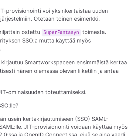
IT-provisionointi voi yksinkertaistaa uuden
järjestelmiin. Otetaan toinen esimerkki,
hiljattain ostettu
toimesta.
SuperFantasyn
yrityksen SSO:a mutta käyttää myös
.
r kirjautuu Smartworkspaceen ensimmäistä kertaa
sesti hänen olemassa olevan liiketilin ja antaa
a JIT-ominaisuuden toteuttamiseksi.
SSO:lle?
tään usein kertakirjautumiseen (SSO) SAML-
SAML:lle. JIT-provisionointi voidaan käyttää myös
.0:ssa ja OpenID Connectissa, eikä se aina vaadi