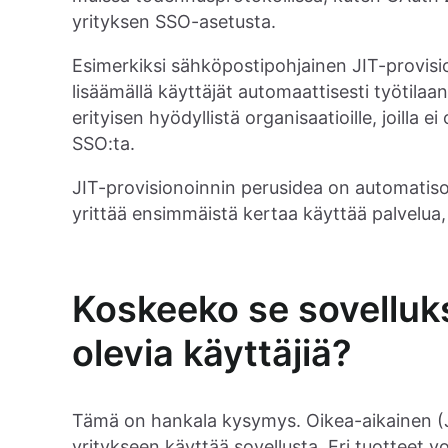
yrityksen SSO-asetusta.
Esimerkiksi sähköpostipohjainen JIT-provisio
lisäämällä käyttäjät automaattisesti työtil
erityisen hyödyllistä organisaatioille, joilla ei
SSO:ta.
JIT-provisionoinnin perusidea on automatisoida
yrittää ensimmäistä kertaa käyttää palvelua,
Koskeeko se sovelluk
olevia käyttäjiä?
Tämä on hankala kysymys. Oikea-aikainen (JI
yritykseen käyttää sovellusta. Eri tuotteet v