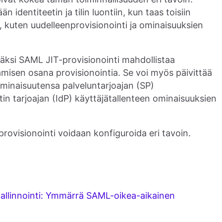
 identiteetin ja tilin luontiin, kun taas toisiin
t, kuten uudelleenprovisionointi ja ominaisuuksien
säksi SAML JIT-provisionointi mahdollistaa
isen osana provisionointia. Se voi myös päivittää
ominaisuutensa palveluntarjoajan (SP)
tin tarjoajan (IdP) käyttäjätallenteen ominaisuuksien
provisionointi voidaan konfiguroida eri tavoin.
 hallinnointi: Ymmärrä SAML-oikea-aikainen