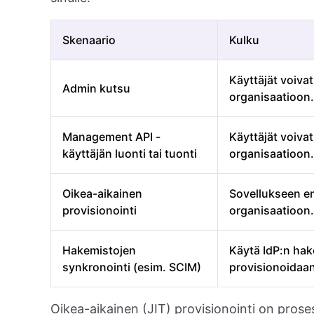
Skenaario
Kulku
Käyttäjät voiva
Admin kutsu
organisaatioon.
Management API -
Käyttäjät voivat
käyttäjän luonti tai tuonti
organisaatioon.
Oikea-aikainen
Sovellukseen ens
provisionointi
organisaatioon.
Hakemistojen
Käytä IdP:n hak
synkronointi (esim. SCIM)
provisionoidaa
Oikea-aikainen (JIT) provisionointi on proses