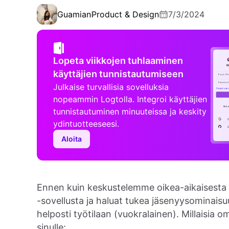
Guamian
Product & Design
7/3/2024
Lopeta viikkojen tuhlaaminen
käyttäjien tunnistautumiseen
Julkaise turvallisia sovelluksia
nopeammin Logtolla. Integroi käyttäjien
tunnistautuminen minuuteissa ja keskity
ydintuotteeseesi.
Aloita
Ennen kuin keskustelemme oikea-aikaisesta p
-sovellusta ja haluat tukea jäsenyysominaisuu
helposti työtilaan (vuokralainen). Millaisia o
sinulle: