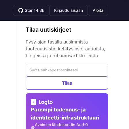
Star 14.3k
Kirjaudu sisään
Aloita
Tilaa uutiskirjeet
Pysy ajan tasalla uusimmista
tuoteuutisista, kehitysinspiraatioista,
blogeista ja tutkimusartikkeleista.
Tilaa
Parempi todennus- ja
identiteetti-infrastruktuuri
Avoimen lähdekoodin Auth0-