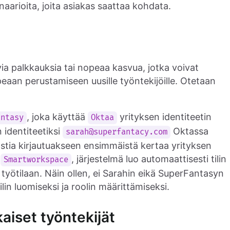
aarioita, joita asiakas saattaa kohdata.
via palkkauksia tai nopeaa kasvua, jotka voivat
peaan perustamiseen uusille työntekijöille. Otetaan
, joka käyttää
yrityksen identiteetin
antasy
Oktaa
n identiteetiksi
Oktassa
sarah@superfantacy.com
stia kirjautuakseen ensimmäistä kertaa yrityksen
ä
, järjestelmä luo automaattisesti tilin
Smartworkspace
n työtilaan. Näin ollen, ei Sarahin eikä SuperFantasyn
ilin luomiseksi ja roolin määrittämiseksi.
kaiset työntekijät