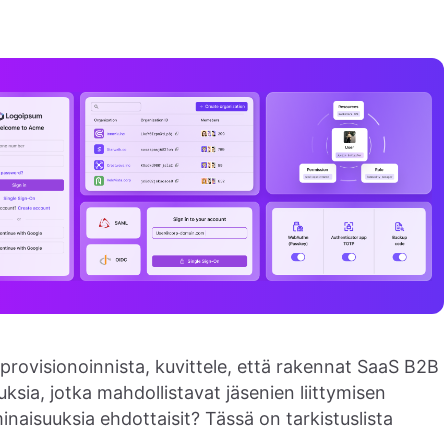
rovisionoinnista, kuvittele, että rakennat SaaS B2B
ksia, jotka mahdollistavat jäsenien liittymisen
minaisuuksia ehdottaisit? Tässä on tarkistuslista