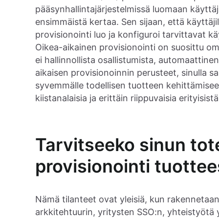
pääsynhallintajärjestelmissä luomaan käyttäjä
ensimmäistä kertaa. Sen sijaan, että käyttäjil
provisionointi luo ja konfiguroi tarvittavat k
Oikea-aikainen provisionointi on suosittu om
ei hallinnollista osallistumista, automaatti
aikaisen provisionoinnin perusteet, sinulla s
syvemmälle todellisen tuotteen kehittämiseen
kiistanalaisia ja erittäin riippuvaisia erityisist
Tarvitseeko sinun tot
provisionointi tuotte
Nämä tilanteet ovat yleisiä, kun rakennetaa
arkkitehtuurin, yritysten SSO:n, yhteistyötä 