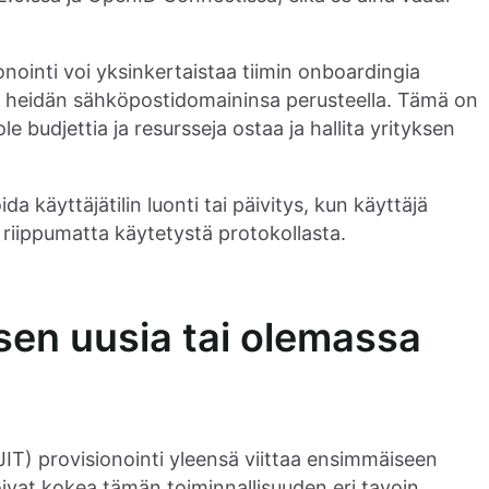
nointi voi yksinkertaistaa tiimin onboardingia
aan heidän sähköpostidomaininsa perusteella. Tämä on
 ole budjettia ja resursseja ostaa ja hallita yrityksen
 käyttäjätilin luonti tai päivitys, kun käyttäjä
 riippumatta käytetystä protokollasta.
sen uusia tai olemassa
T) provisionointi yleensä viittaa ensimmäiseen
oivat kokea tämän toiminnallisuuden eri tavoin.