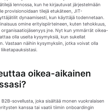
tilejä lennossa, kun he kirjautuvat järjestelmään
le provisionoidaan tilejä etukäteen, JIT-
äyttäjätilit dynaamisesti, kun käyttäjä todennetaan.
inaisuus omine erityispiirteineen, kuten tehokkuus,
nen organisaatiojäsenyys jne. Nyt kun ymmärrät oikea-
aattaa olla useita kysymyksiä, kun sukellat
. Vastaan näihin kysymyksiin, jotka voivat olla
ä liiketapauksistasi.
euttaa oikea-aikainen
essasi?
n B2B-sovellusta, joka sisältää monen vuokralaisen
yritysten kanssa tai vaatii tiimin onboardingin