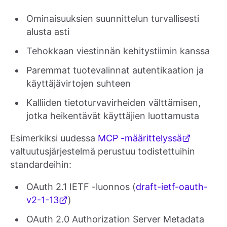
Ominaisuuksien suunnittelun turvallisesti
alusta asti
Tehokkaan viestinnän kehitystiimin kanssa
Paremmat tuotevalinnat autentikaation ja
käyttäjävirtojen suhteen
Kalliiden tietoturvavirheiden välttämisen,
jotka heikentävät käyttäjien luottamusta
Esimerkiksi uudessa
MCP -määrittelyssä
valtuutusjärjestelmä perustuu todistettuihin
standardeihin:
OAuth 2.1 IETF -luonnos (
draft-ietf-oauth-
v2-1-13
)
OAuth 2.0 Authorization Server Metadata