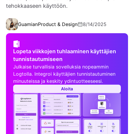
tehokkaaseen käyttöön.
Guamian
Product & Design
8/14/2025
Lopeta viikkojen tuhlaaminen käyttäjien
tunnistautumiseen
Julkaise turvallisia sovelluksia nopeammin
Logtolla. Integroi käyttäjien tunnistautuminen
minuuteissa ja keskity ydintuotteeseesi.
Aloita