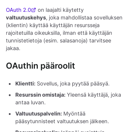
OAuth 2.0
on laajalti käytetty
valtuutuskehys
, joka mahdollistaa sovelluksen
(klientin) käyttää käyttäjän resursseja
rajoitetuilla oikeuksilla, ilman että käyttäjän
tunnistetietoja (esim. salasanoja) tarvitsee
jakaa.
OAuthin pääroolit
Klientti:
Sovellus, joka pyytää pääsyä.
Resurssin omistaja:
Yleensä käyttäjä, joka
antaa luvan.
Valtuutuspalvelin:
Myöntää
pääsytunnisteet valtuutuksen jälkeen.