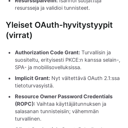
Resurssipalvelin:
Isännöi suojattuja
resursseja ja validioi tunnisteet.
Yleiset OAuth-hyvitystyypit
(virrat)
Authorization Code Grant:
Turvallisin ja
suositeltu, erityisesti PKCE:n kanssa selain-,
SPA- ja mobiilisovelluksissa.
Implicit Grant:
Nyt vältettävä OAuth 2.1:ssa
tietoturvasyistä.
Resource Owner Password Credentials
(ROPC):
Vaihtaa käyttäjätunnuksen ja
salasanan tunnisteisiin; vähemmän
turvallinen.