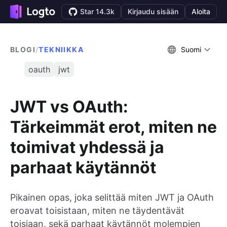
Star 14.3k
Kirjaudu sisään
Aloita
BLOGI
/
TEKNIIKKA
Suomi
oauth
jwt
JWT vs OAuth:
Tärkeimmät erot, miten ne
toimivat yhdessä ja
parhaat käytännöt
Pikainen opas, joka selittää miten JWT ja OAuth
eroavat toisistaan, miten ne täydentävät
toisiaan, sekä parhaat käytännöt molempien