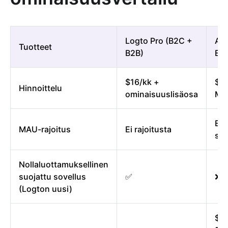
Logto Pro (B2C +
Au
Tuotteet
B2B)
Ess
$16/kk +
$35
Hinnoittelu
ominaisuuslisäosa
MA
Eri
MAU-rajoitus
Ei rajoitusta
saa
Nollaluottamuksellinen
suojattu sovellus
✅
❌
(Logton uusi)
$3