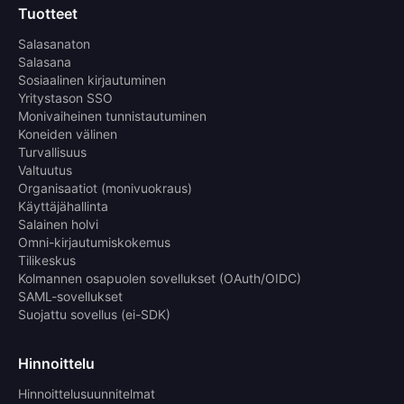
Tuotteet
Salasanaton
Salasana
Sosiaalinen kirjautuminen
Yritystason SSO
Monivaiheinen tunnistautuminen
Koneiden välinen
Turvallisuus
Valtuutus
Organisaatiot (monivuokraus)
Käyttäjähallinta
Salainen holvi
Omni-kirjautumiskokemus
Tilikeskus
Kolmannen osapuolen sovellukset (OAuth/OIDC)
SAML-sovellukset
Suojattu sovellus (ei-SDK)
Hinnoittelu
Hinnoittelusuunnitelmat