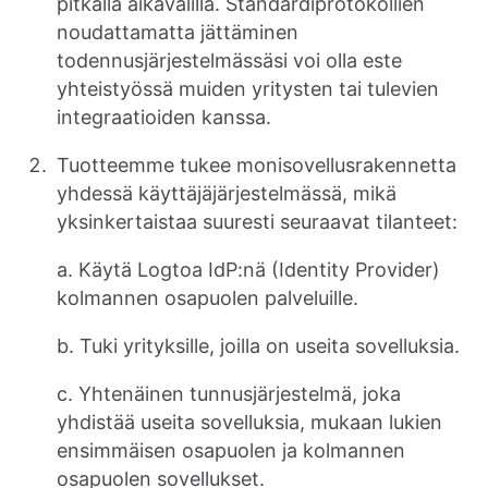
pitkällä aikavälillä. Standardiprotokollien
noudattamatta jättäminen
todennusjärjestelmässäsi voi olla este
yhteistyössä muiden yritysten tai tulevien
integraatioiden kanssa.
Tuotteemme tukee monisovellusrakennetta
yhdessä käyttäjäjärjestelmässä, mikä
yksinkertaistaa suuresti seuraavat tilanteet:
a. Käytä Logtoa IdP:nä (Identity Provider)
kolmannen osapuolen palveluille.
b. Tuki yrityksille, joilla on useita sovelluksia.
c. Yhtenäinen tunnusjärjestelmä, joka
yhdistää useita sovelluksia, mukaan lukien
ensimmäisen osapuolen ja kolmannen
osapuolen sovellukset.