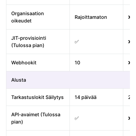
Organisaation
Rajoittamaton
❌
oikeudet
JIT-provisiointi
✅
❌
(Tulossa pian)
Webhookit
10
❌
Alusta
Tarkastuslokit Säilytys
14 päivää
2 p
API-avaimet (Tulossa
✅
❌
pian)