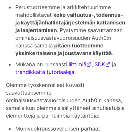
Perustuotteemme ja arkkitehtuurimme
mahdollistavat
koko valtuutus-, todennus-
ja käyttäjänhallintajärjestelmän kattamisen
ja laajentamisen
. Pystymme saavuttamaan
ominaisuusvastavuoroisuuden Auth0:n
kanssa samalla
pitäen tuotteemme
yksinkertaisena ja joustavana käyttää
.
Mukana on runsaasti
liittimiä
,
SDK
ja
trendikkäitä tutoriaaleja
.
Olemme työskennelleet kovasti
saavuttaaksemme
ominaisuusvastavuoroisuuden Auth0:n kanssa,
samalla kun olemme sisällyttäneet ainutlaatuisia
elementtejä ja parhaimpia käytäntöjä:
Monivuokraussovelluksen parhaat