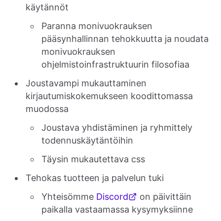
käytännöt
Paranna monivuokrauksen
pääsynhallinnan tehokkuutta ja noudata
monivuokrauksen
ohjelmistoinfrastruktuurin filosofiaa
Joustavampi mukauttaminen
kirjautumiskokemukseen koodittomassa
muodossa
Joustava yhdistäminen ja ryhmittely
todennuskäytäntöihin
Täysin mukautettava css
Tehokas tuotteen ja palvelun tuki
Yhteisömme
Discord
on päivittäin
paikalla vastaamassa kysymyksiinne