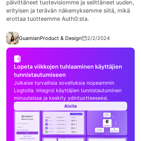
päivittäneet tuotevisiomme ja selittäneet uuden,
erityisen ja terävän näkemyksemme siitä, mikä
erottaa tuotteemme Auth0:sta.
Guamian
Product & Design
2/2/2024
Lopeta viikkojen tuhlaaminen käyttäjien
tunnistautumiseen
Julkaise turvallisia sovelluksia nopeammin
Logtolla. Integroi käyttäjien tunnistautuminen
minuuteissa ja keskity ydintuotteeseesi.
Aloita