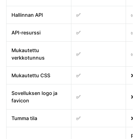
Hallinnan API
✅
✅
API-resurssi
✅
✅
Mukautettu
✅
✅
verkkotunnus
Mukautettu CSS
✅
❌
Sovelluksen logo ja
✅
❌ (
favicon
Tumma tila
✅
❌
Raj