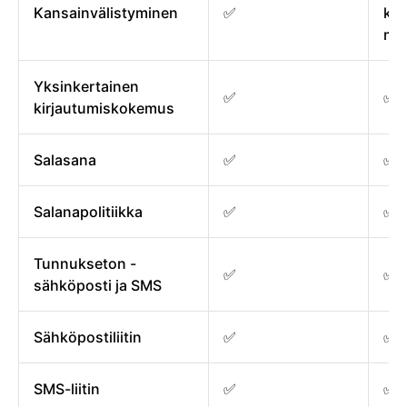
Kansainvälistyminen
✅
kiel
mu
Yksinkertainen
✅
✅
kirjautumiskokemus
Salasana
✅
✅
Salanapolitiikka
✅
✅
Tunnukseton -
✅
✅
sähköposti ja SMS
Sähköpostiliitin
✅
✅
SMS-liitin
✅
✅