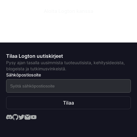
Aloita Logton kanssa
Tilaa Logton uutiskirjeet
Pysy ajan tasalla uusimmista tuoteuutisista, kehitysideoista,
blogeista ja tutkimusvinkeistä.
Sähköpostiosoite
Tilaa