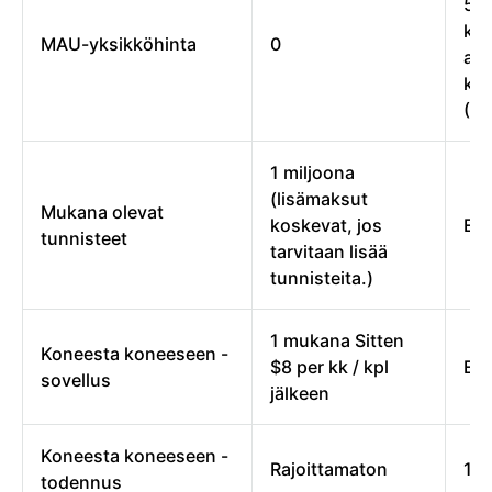
50
ku
MAU-yksikköhinta
0
akt
käy
(M
1 miljoona
(lisämaksut
Mukana olevat
koskevat, jos
Ei 
tunnisteet
tarvitaan lisää
tunnisteita.)
1 mukana Sitten
Koneesta koneeseen -
$8 per kk / kpl
Ei 
sovellus
jälkeen
Koneesta koneeseen -
Rajoittamaton
1,0
todennus