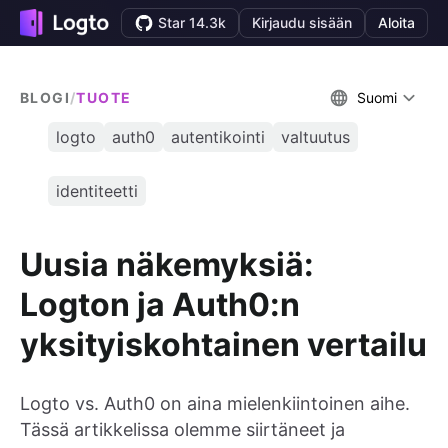
Star 14.3k
Kirjaudu sisään
Aloita
BLOGI
/
TUOTE
Suomi
logto
auth0
autentikointi
valtuutus
identiteetti
Uusia näkemyksiä:
Logton ja Auth0:n
yksityiskohtainen vertailu
Logto vs. Auth0 on aina mielenkiintoinen aihe.
Tässä artikkelissa olemme siirtäneet ja