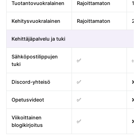
Tuotantovuokralainen
Rajoittamaton
1
Kehitysvuokralainen
Rajoittamaton
2
Kehittäjäpalvelu ja tuki
Sähköpostilippujen
✅
✅
tuki
Discord-yhteisö
✅
❌
Opetusvideot
✅
❌
Viikoittainen
✅
❌
blogikirjoitus