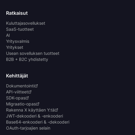
Ratkaisut
Kuluttajasovellukset
SaaS-tuotteet
AI
Yritysvalmis
Yritykset
Usean sovelluksen tuotteet
B2B + B2C yhdistetty
Kehittäjät
Dokumentointi
API-viitteet
SDK-opas
Migraatio-opas
Rakenna X käyttäen Y:tä
JWT-dekooderi & -enkooderi
Base64-enkooderi & -dekooderi
OAuth-tarjoajien selain