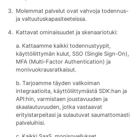
Molemmat palvelut ovat vahvoja todennus-
ja valtuutuskapasiteeteissa.
Kattavat ominaisuudet ja skenaariotuki:
a. Kattaamme kaikki todennustyypit,
käyttöliittymän kulut, SSO (Single Sign-On),
MFA (Multi-Factor Authentication) ja
monivuokrausratkaisut.
b. Tarjoamme täyden valikoiman
integraatioita, käyttöliittymästä SDK:han ja
API:hin, varmistaen joustavuuden ja
skaalautuvuuden, jotka vastaavat
erityistarpeitasi ja sulautuvat saumattomasti
palveluihisi.
c. Kaikki SaaS, monisovellukset,