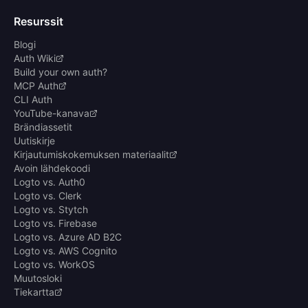
Resurssit
Blogi
Auth Wiki
Build your own auth?
MCP Auth
CLI Auth
YouTube-kanava
Brändiassetit
Uutiskirje
Kirjautumiskokemuksen materiaalit
Avoin lähdekoodi
Logto vs. Auth0
Logto vs. Clerk
Logto vs. Stytch
Logto vs. Firebase
Logto vs. Azure AD B2C
Logto vs. AWS Cognito
Logto vs. WorkOS
Muutosloki
Tiekartta