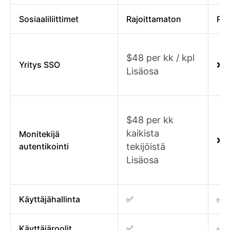
Sosiaaliliittimet
Rajoittamaton
Raj
$48 per kk / kpl
Yritys SSO
❌
Lisäosa
$48 per kk
kaikista
Monitekijä
❌
autentikointi
tekijöistä
Lisäosa
Käyttäjähallinta
✅
✅
Käyttäjäroolit
✅
✅