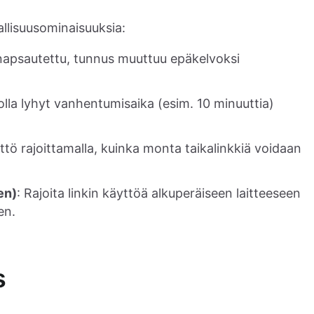
allisuusominaisuuksia:
 napsautettu, tunnus muuttuu epäkelvoksi
si olla lyhyt vanhentumisaika (esim. 10 minuuttia)
ttö rajoittamalla, kuinka monta taikalinkkiä voidaan
en)
: Rajoita linkin käyttöä alkuperäiseen laitteeseen
en.
s