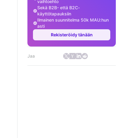
vaihtoehto
Sekä B2B- että B2C-
käyttötapauksiin
Ilmainen suunnitelma 50k MAU:hun
asti
Rekisteröidy tänään
Jaa