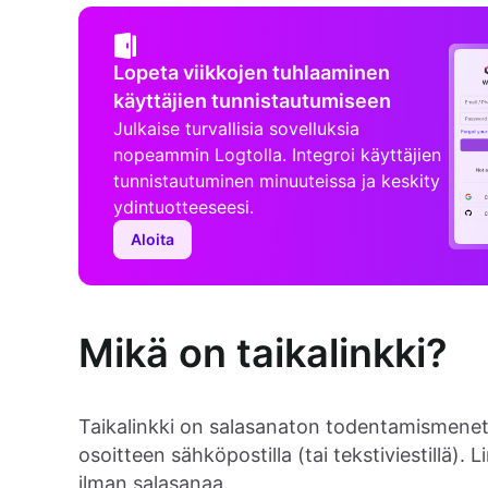
Lopeta viikkojen tuhlaaminen
käyttäjien tunnistautumiseen
Julkaise turvallisia sovelluksia
nopeammin Logtolla. Integroi käyttäjien
tunnistautuminen minuuteissa ja keskity
ydintuotteeseesi.
Aloita
Mikä on taikalinkki?
Taikalinkki on salasanaton todentamismenete
osoitteen sähköpostilla (tai tekstiviestillä).
ilman salasanaa.