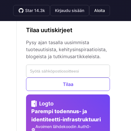
Star 14.3k
Kirjaudu sisään
Aloita
Tilaa uutiskirjeet
Pysy ajan tasalla uusimmista
tuoteuutisista, kehitysinspiraatioista,
blogeista ja tutkimusartikkeleista.
Tilaa
Parempi todennus- ja
identiteetti-infrastruktuuri
Avoimen lähdekoodin Auth0-