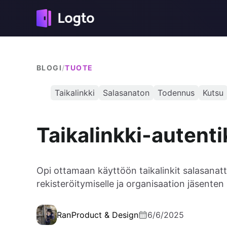
BLOGI
/
TUOTE
Taikalinkki
Salasanaton
Todennus
Kutsu
Taikalinkki-autenti
Opi ottamaan käyttöön taikalinkit salasanatto
rekisteröitymiselle ja organisaation jäsenten
Ran
Product & Design
6/6/2025