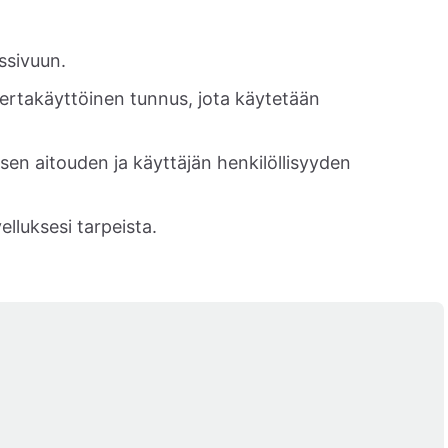
ussivuun.
a kertakäyttöinen tunnus, jota käytetään
sen aitouden ja käyttäjän henkilöllisyyden
elluksesi tarpeista.