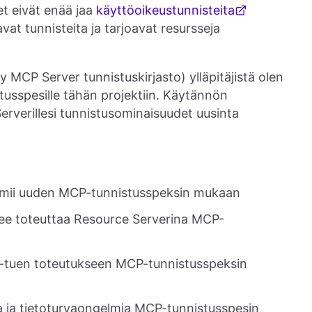
t eivät enää jaa
käyttöoikeustunnisteita
vat tunnisteita ja tarjoavat resursseja
y MCP Server tunnistuskirjasto) ylläpitäjistä olen
usspesille tähän projektiin. Käytännön
rverillesi tunnistusominaisuudet uusinta
mii uuden MCP-tunnistusspeksin mukaan
ee toteuttaa Resource Serverina MCP-
i
h-tuen toteutukseen MCP-tunnistusspeksin
a ja tietoturvaongelmia MCP-tunnistusspesin