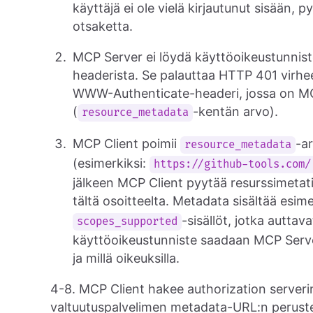
käyttäjä ei ole vielä kirjautunut sisään, 
otsaketta.
MCP Server ei löydä käyttöoikeustunnis
headerista. Se palauttaa HTTP 401 virhe
WWW-Authenticate-headeri, jossa on MC
(
-kentän arvo).
resource_metadata
MCP Client poimii
-a
resource_metadata
(esimerkiksi:
https://github-tools.com/
jälkeen MCP Client pyytää resurssimetati
tältä osoitteelta. Metadata sisältää esim
-sisällöt, jotka autt
scopes_supported
käyttöoikeustunniste saadaan MCP Server
ja millä oikeuksilla.
4-8. MCP Client hakee authorization server
valtuutuspalvelimen metadata-URL:n peruste