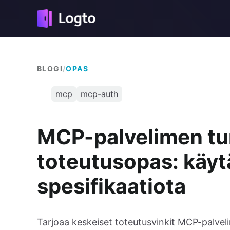
BLOGI
/
OPAS
mcp
mcp-auth
MCP-palvelimen tu
toteutusopas: käyt
spesifikaatiota
Tarjoaa keskeiset toteutusvinkit MCP-palve