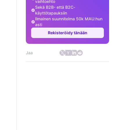
vaihtoehto
Sekä B2B- että B2C-
käyttötapauksiin
Ilmainen suunnitelma 50k MAU:hun
asti
Rekisteröidy tänään
Jaa