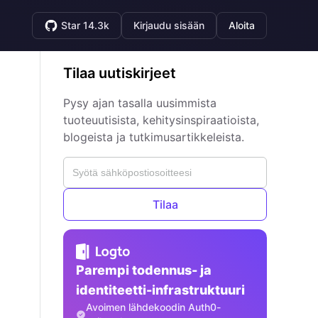
Star 14.3k
Kirjaudu sisään
Aloita
Tilaa uutiskirjeet
Pysy ajan tasalla uusimmista
tuoteuutisista, kehitysinspiraatioista,
blogeista ja tutkimusartikkeleista.
Tilaa
Parempi todennus- ja
identiteetti-infrastruktuuri
Avoimen lähdekoodin Auth0-