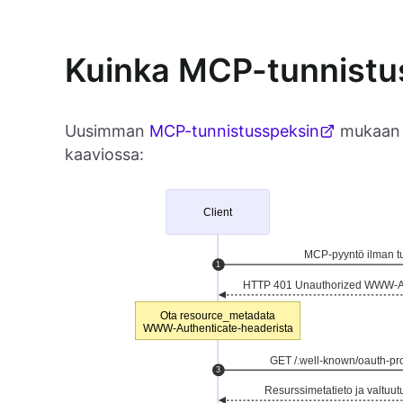
Kuinka MCP-tunnistus
Uusimman
MCP-tunnistusspeksin
mukaan M
kaaviossa: