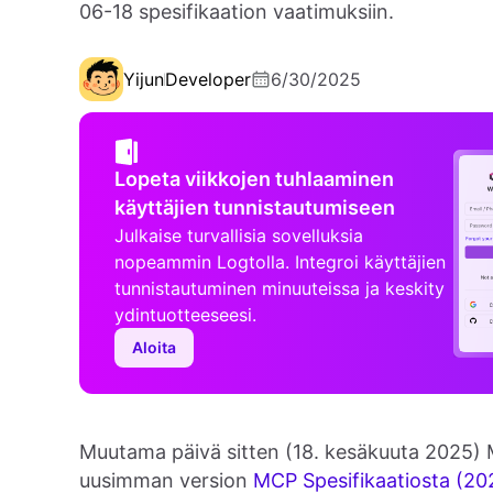
06-18 spesifikaation vaatimuksiin.
Yijun
Developer
6/30/2025
Lopeta viikkojen tuhlaaminen
käyttäjien tunnistautumiseen
Julkaise turvallisia sovelluksia
nopeammin Logtolla. Integroi käyttäjien
tunnistautuminen minuuteissa ja keskity
ydintuotteeseesi.
Aloita
Muutama päivä sitten (18. kesäkuuta 2025) M
uusimman version
MCP Spesifikaatiosta (20