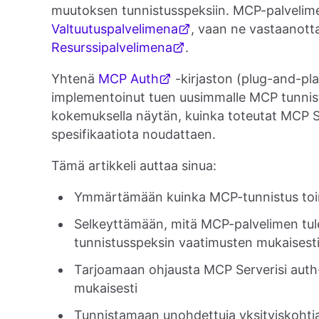
muutoksen tunnistusspeksiin. MCP-palvelime
Valtuutuspalvelimena
, vaan ne vastaanotta
Resurssipalvelimena
.
Yhtenä
MCP Auth
-kirjaston (plug-and-pla
implementoinut tuen uusimmalle MCP tunnist
kokemuksella näytän, kuinka toteutat MCP Se
spesifikaatiota noudattaen.
Tämä artikkeli auttaa sinua:
Ymmärtämään kuinka MCP-tunnistus toi
Selkeyttämään, mitä MCP-palvelimen tul
tunnistusspeksin vaatimusten mukaisest
Tarjoamaan ohjausta MCP Serverisi aut
mukaisesti
Tunnistamaan unohdettuja yksityiskohti