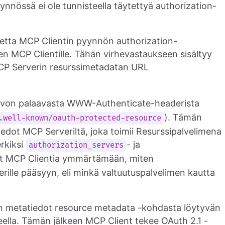
pyynnössä ei ole tunnisteella täytettyä authorization-
tetta MCP Clientin pyynnön authorization-
en MCP Clientille. Tähän virhevastaukseen sisältyy
P Serverin resurssimetadatan URL
rvon palaavasta WWW-Authenticate-headerista
). Tämän
.well-known/oauth-protected-resource
edot MCP Serveriltä, joka toimii Resurssipalvelimena
erkiksi
- ja
authorization_servers
avat MCP Clientia ymmärtämään, miten
ille pääsyyn, eli minkä valtuutuspalvelimen kautta
in metatiedot resource metadata -kohdasta löytyvän
ella. Tämän jälkeen MCP Client tekee OAuth 2.1 -