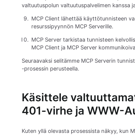
valtuutuspolun valtuutuspalvelimen kanssa j
MCP Client lähettää käyttötunnisteen va
resurssipyynnön MCP Serverille.
MCP Server tarkistaa tunnisteen kelvolli
MCP Client ja MCP Server kommunikoivat 
Seuraavaksi selitämme MCP Serverin tunnis
-prosessin perusteella.
Käsittele valtuuttam
401-virhe ja WWW-Au
Kuten yllä olevasta prosessista näkyy, kun 