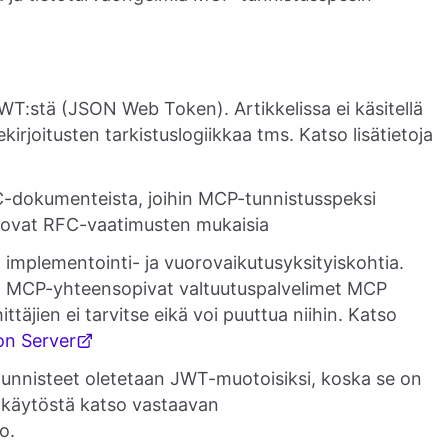
 JWT:stä (JSON Web Token). Artikkelissa ei käsitellä
kirjoitusten tarkistuslogiikkaa tms. Katso lisätietoja
RFC-dokumenteista, joihin MCP-tunnistusspeksi
ka ovat RFC-vaatimusten mukaisia
n implementointi- ja vuorovaikutusyksityiskohtia.
ja MCP-yhteensopivat valtuutuspalvelimet MCP
täjien ei tarvitse eikä voi puuttua niihin. Katso
on Server
stunnisteet oletetaan JWT-muotoisiksi, koska se on
n käytöstä katso vastaavan
o.