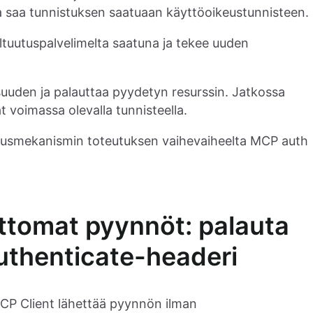
a saa tunnistuksen saatuaan käyttöoikeustunnisteen.
ltuutuspalvelimelta saatuna ja tekee uuden
suuden ja palauttaa pyydetyn resurssin. Jatkossa
voimassa olevalla tunnisteella.
tusmekanismin toteutuksen vaihevaiheelta MCP auth
attomat pyynnöt: palauta
thenticate-headeri
MCP Client lähettää pyynnön ilman