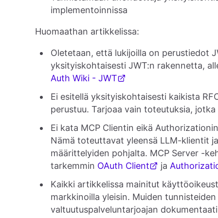
implementoinnissa
Huomaathan artikkelissa:
Oletetaan, että lukijoilla on perustiedot
yksityiskohtaisesti JWT:n rakennetta, alle
Auth Wiki - JWT
Ei esitellä yksityiskohtaisesti kaikista 
perustuu. Tarjoaa vain toteutuksia, jot
Ei kata MCP Clientin eikä Authorizationi
Nämä toteuttavat yleensä LLM-klientit 
määrittelyiden pohjalta. MCP Server -kehit
tarkemmin
OAuth Client
ja
Authorizati
Kaikki artikkelissa mainitut käyttöoikeu
markkinoilla yleisin. Muiden tunnisteide
valtuutuspalveluntarjoajan dokumentaati