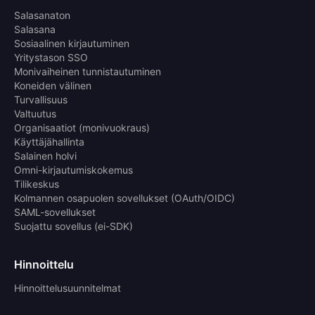
Salasanaton
Salasana
Sosiaalinen kirjautuminen
Yritystason SSO
Monivaiheinen tunnistautuminen
Koneiden välinen
Turvallisuus
Valtuutus
Organisaatiot (monivuokraus)
Käyttäjähallinta
Salainen holvi
Omni-kirjautumiskokemus
Tilikeskus
Kolmannen osapuolen sovellukset (OAuth/OIDC)
SAML-sovellukset
Suojattu sovellus (ei-SDK)
Hinnoittelu
Hinnoittelusuunnitelmat