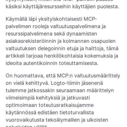
käsiksi käyttäjäresursseihin käyttäjien puolesta.
Käymällä läpi yksityiskohtaisesti MCP-
palvelimen rooleja valtuutuspalvelimena ja
resurssipalvelimena sekä dynaamisten
asiakasrekisteröinnin ja kolmannen osapuolen
valtuutuksen delegoinnin etuja ja haittoja, tämä
artikkeli tarjoaa henkilökohtaisia kokemuksia ja
ideoita autentikoinnin toteuttamisesta.
On huomattava, että MCP:n valtuutusmäärittely
on vielä kehittyvä. Logto-tiimin jäsenenä
tulemme jatkossakin seuraamaan määrittelyn
viimeisimpiä kehityksiä ja jatkuvasti
optimoimaan toteutusratkaisujamme
käytännössä edistäen tietoturvallista
vuorovaikutusta tekoälymallien ja ulkoisten