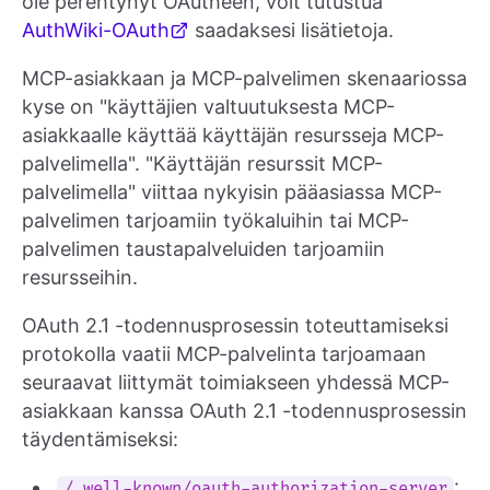
ole perehtynyt OAutheen, voit tutustua
AuthWiki-OAuth
saadaksesi lisätietoja.
MCP-asiakkaan ja MCP-palvelimen skenaariossa
kyse on "käyttäjien valtuutuksesta MCP-
asiakkaalle käyttää käyttäjän resursseja MCP-
palvelimella". "Käyttäjän resurssit MCP-
palvelimella" viittaa nykyisin pääasiassa MCP-
palvelimen tarjoamiin työkaluihin tai MCP-
palvelimen taustapalveluiden tarjoamiin
resursseihin.
OAuth 2.1 -todennusprosessin toteuttamiseksi
protokolla vaatii MCP-palvelinta tarjoamaan
seuraavat liittymät toimiakseen yhdessä MCP-
asiakkaan kanssa OAuth 2.1 -todennusprosessin
täydentämiseksi:
:
/.well-known/oauth-authorization-server