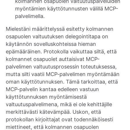
kolmannen osapuolen valtuutuspalveluiden
myöntämien käyttötunnusten välillä MCP-
palvelimella.
Mielestäni määrittelyssä esitetty kolmannen
osapuolen valtuutuksen delegointitapa on
käytännön sovelluskohteissa hieman
epämääräinen. Protokolla vaikuttaa siltä, että
kolmannet osapuolet auttaisivat MCP-
palvelimen valtuutusprosessin toteutuksessa,
mutta silti vaatii MCP-palvelimen myöntämään
oman käyttötunnuksen. Tämä tarkoittaa, että
MCP-palvelin kantaa edelleen vastuun
käyttötunnuksen myöntämisestä
valtuutuspalvelimena, mikä ei ole kehittäjille
merkittävästi kätevämpää. Uskon, että
protokollan kirjoittajat ovat todennäköisesti
miettineet, että kolmannen osapuolen