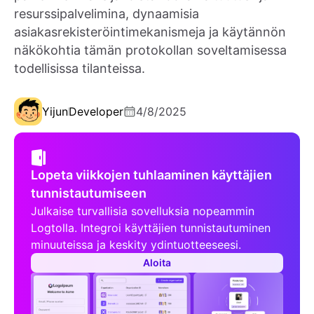
resurssipalvelimina, dynaamisia
asiakasrekisteröintimekanismeja ja käytännön
näkökohtia tämän protokollan soveltamisessa
todellisissa tilanteissa.
Yijun
Developer
4/8/2025
Lopeta viikkojen tuhlaaminen käyttäjien
tunnistautumiseen
Julkaise turvallisia sovelluksia nopeammin
Logtolla. Integroi käyttäjien tunnistautuminen
minuuteissa ja keskity ydintuotteeseesi.
Aloita