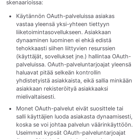
skenaarioissa:
Käytännön OAuth-palveluissa asiakas
vastaa yleensä yksi-yhteen tiettyyn
liiketoimintasovellukseen. Asiakkaan
dynaaminen luominen ei ehkä edistä
tehokkaasti siihen liittyvien resurssien
(käyttäjät, sovellukset jne.) hallintaa OAuth-
palveluissa. OAuth-palveluntarjoajat yleensä
haluavat pitää selkeän kontrollin
yhdistetyistä asiakkaista, eikä sallia minkään
asiakkaan rekisteröityä asiakkaaksi
mielivaltaisesti.
Monet OAuth-palvelut eivät suosittele tai
salli käyttäjien luoda asiakasta dynaamisesti,
koska se voi johtaa palvelun väärinkäyttöön.
Useimmat kypsät OAuth-palveluntarjoajat