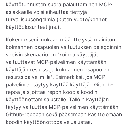
käyttötunnusten suora palauttaminen MCP-
asiakkaalle voisi aiheuttaa tiettyjä
turvallisuusongelmia (kuten vuoto/kehnot
käyttöolosuhteet jne.).
Kokemukseni mukaan määrittelyssä mainitun
kolmannen osapuolen valtuutuksen delegoinnin
sopivin skenaario on "kuinka käyttäjät
valtuuttavat MCP-palvelimen käyttämään
käyttäjän resursseja kolmannen osapuolen
resurssipalvelimilla". Esimerkiksi, jos MCP-
palvelimen täytyy käyttää käyttäjän Github-
repoa ja sijoittaa repon koodia koodin
käyttöönottamisalustalle. Tällöin käyttäjän
täytyy valtuuttaa MCP-palvelimen käyttämään
Github-repoaan sekä pääsemaan käsittelemään
koodin käyttöönottopalvelualustaa.