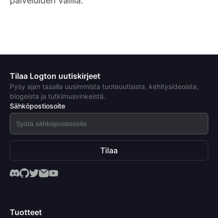
palveluiden välillä.
Tilaa Logton uutiskirjeet
Pysy ajan tasalla uusimmista tuoteuutisista, kehitysideoista,
blogeista ja tutkimusvinkeistä.
Sähköpostiosoite
Tilaa
Tuotteet