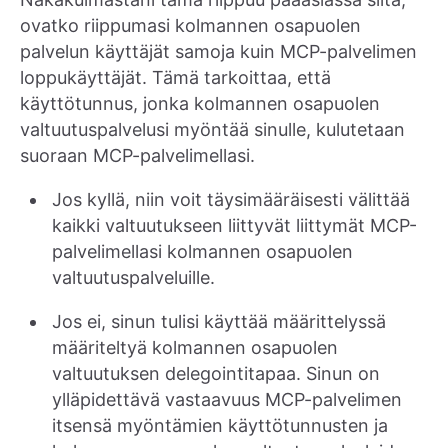
ovatko riippumasi kolmannen osapuolen
palvelun käyttäjät samoja kuin MCP-palvelimen
loppukäyttäjät. Tämä tarkoittaa, että
käyttötunnus, jonka kolmannen osapuolen
valtuutuspalvelusi myöntää sinulle, kulutetaan
suoraan MCP-palvelimellasi.
Jos kyllä, niin voit täysimääräisesti välittää
kaikki valtuutukseen liittyvät liittymät MCP-
palvelimellasi kolmannen osapuolen
valtuutuspalveluille.
Jos ei, sinun tulisi käyttää määrittelyssä
määriteltyä kolmannen osapuolen
valtuutuksen delegointitapaa. Sinun on
ylläpidettävä vastaavuus MCP-palvelimen
itsensä myöntämien käyttötunnusten ja