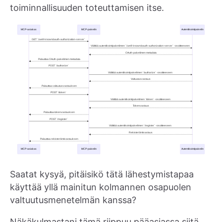
toiminnallisuuden toteuttamisen itse.
Saatat kysyä, pitäisikö tätä lähestymistapaa
käyttää yllä mainitun kolmannen osapuolen
valtuutusmenetelmän kanssa?
Näkäkulmastani tämä riippuu pääasiassa siitä,