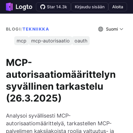
Star 14.3k
Kirjaudu sisään
Aloita
BLOGI
/
TEKNIIKKA
Suomi
mcp
mcp-autorisaatio
oauth
MCP-
autorisaatiomäärittelyn
syvällinen tarkastelu
(26.3.2025)
Analysoi syvällisesti MCP-
autorisaatiomäärittelyä, tarkastellen MCP-
palvelimen kaksijakoista roolia valtuutus- ja