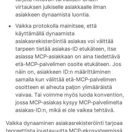
virtauksen julkiselle asiakkaalle ilman
asiakkeen dynaamista luontia.
Vaikka protokolla mainitsee, että
käyttämällä dynaamista
asiakasrekisteröintiä asiakas voi välttää
tarpeen tietää asiakas-ID etukäteen, itse
asiassa MCP-asiakkaan on aina tiedettävä
etä-MCP-palvelimen osoite etukäteen. Jos
näin on, asiakkeen ID:n määrittäminen
samalla kun välittää etä-MCP-palvelimen
osoitteen ei aiheuta paljon ylimääräistä
vaivaa. Tai voimme myös luoda konvention,
jossa MCP-asiakas kysyy MCP-palvelimelta
asiakas-ID:n, mikä ei ole vaikea tehtävä.
Vaikka dynaaminen asiakasrekisteröinti tarjoaa
teoreettista joustavuutta MCP-ekosysteemissä,