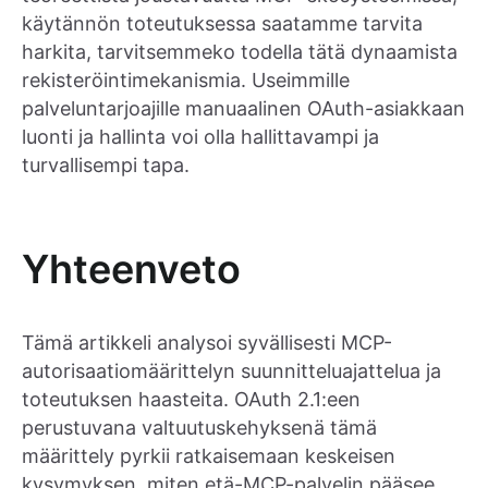
käytännön toteutuksessa saatamme tarvita
harkita, tarvitsemmeko todella tätä dynaamista
rekisteröintimekanismia. Useimmille
palveluntarjoajille manuaalinen OAuth-asiakkaan
luonti ja hallinta voi olla hallittavampi ja
turvallisempi tapa.
Yhteenveto
Tämä artikkeli analysoi syvällisesti MCP-
autorisaatiomäärittelyn suunnitteluajattelua ja
toteutuksen haasteita. OAuth 2.1:een
perustuvana valtuutuskehyksenä tämä
määrittely pyrkii ratkaisemaan keskeisen
kysymyksen, miten etä-MCP-palvelin pääsee