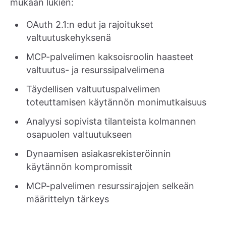
mukaan lukien:
OAuth 2.1:n edut ja rajoitukset
valtuutuskehyksenä
MCP-palvelimen kaksoisroolin haasteet
valtuutus- ja resurssipalvelimena
Täydellisen valtuutuspalvelimen
toteuttamisen käytännön monimutkaisuus
Analyysi sopivista tilanteista kolmannen
osapuolen valtuutukseen
Dynaamisen asiakasrekisteröinnin
käytännön kompromissit
MCP-palvelimen resurssirajojen selkeän
määrittelyn tärkeys