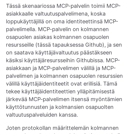
Tässä skenaariossa MCP-palvelin toimii MCP-
asiakkaalle valtuutuspalvelimena, koska
loppukäyttäjillä on oma identiteettinsä MCP-
palvelimella. MCP-palvelin on kolmannen
osapuolen asiakas kolmannen osapuolen
resursseille (tässä tapauksessa Github), ja sen
on saatava käyttäjävaltuutus päästäkseen
käsiksi käyttäjäresursseihin Githubissa. MCP-
asiakkaan ja MCP-palvelimen välillä ja MCP-
palvelimen ja kolmannen osapuolen resurssien
välillä käyttäjäidentiteetit ovat erillisiä. Tämä
tekee käyttäjäidentiteettien ylläpitämisestä
järkevää MCP-palvelimen itsensä myöntämien
käyttötunnusten ja kolmansien osapuolten
valtuutuspalveluiden kanssa.
Joten protokollan määrittelemän kolmannen