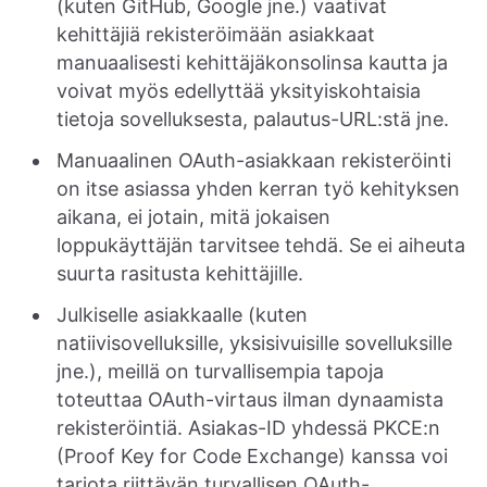
(kuten GitHub, Google jne.) vaativat
kehittäjiä rekisteröimään asiakkaat
manuaalisesti kehittäjäkonsolinsa kautta ja
voivat myös edellyttää yksityiskohtaisia
tietoja sovelluksesta, palautus-URL:stä jne.
Manuaalinen OAuth-asiakkaan rekisteröinti
on itse asiassa yhden kerran työ kehityksen
aikana, ei jotain, mitä jokaisen
loppukäyttäjän tarvitsee tehdä. Se ei aiheuta
suurta rasitusta kehittäjille.
Julkiselle asiakkaalle (kuten
natiivisovelluksille, yksisivuisille sovelluksille
jne.), meillä on turvallisempia tapoja
toteuttaa OAuth-virtaus ilman dynaamista
rekisteröintiä. Asiakas-ID yhdessä PKCE:n
(Proof Key for Code Exchange) kanssa voi
tarjota riittävän turvallisen OAuth-