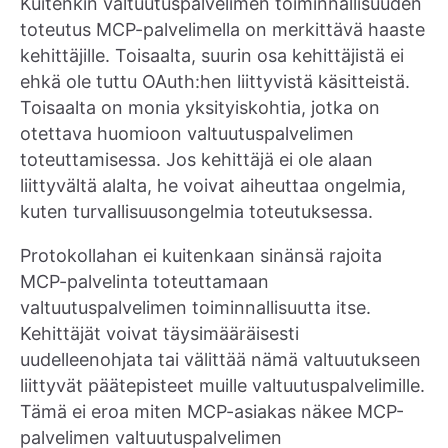
Kuitenkin valtuutuspalvelimen toiminnallisuuden
toteutus MCP-palvelimella on merkittävä haaste
kehittäjille. Toisaalta, suurin osa kehittäjistä ei
ehkä ole tuttu OAuth:hen liittyvistä käsitteistä.
Toisaalta on monia yksityiskohtia, jotka on
otettava huomioon valtuutuspalvelimen
toteuttamisessa. Jos kehittäjä ei ole alaan
liittyvältä alalta, he voivat aiheuttaa ongelmia,
kuten turvallisuusongelmia toteutuksessa.
Protokollahan ei kuitenkaan sinänsä rajoita
MCP-palvelinta toteuttamaan
valtuutuspalvelimen toiminnallisuutta itse.
Kehittäjät voivat täysimääräisesti
uudelleenohjata tai välittää nämä valtuutukseen
liittyvät päätepisteet muille valtuutuspalvelimille.
Tämä ei eroa miten MCP-asiakas näkee MCP-
palvelimen valtuutuspalvelimen