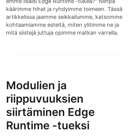
emme lisäisi Edge Runtime -tukea?" Niinpä
käärimme hihat ja ryhdyimme toimeen. Tässä
artikkelissa jaamme seikkailumme, katsomme
kohtaamiamme esteitä, miten ylitimme ne ja
mitä siistejä juttuja opimme matkan varrella.
Käytä Logtoa kokeillaksesi edge-kokemusta
Modulien ja
riippuvuuksien
siirtäminen Edge
Runtime -tueksi