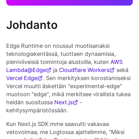
Johdanto
Edge Runtime on noussut muotisanaksi
teknologiakentässä, tuottaen dynaamisia,
pieniviiveisiä toimintoja alustoilla, kuten
AWS
Lambda@Edge
ja
Cloudflare Workers
sekä
Vercel Edge
. Sen merkityksen korostamiseksi
Vercel muutti äskettäin "experimental-edge"
muotoon "edge", mikä merkitsee virallista tukea
heidän suositussa
Next.js
-
kehitysympäristössään.
Kun Next.js SDK:mme saavutti vakavaa
vetovoimaa, me Logtossa ajattelimme, "Miksi