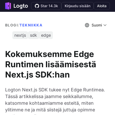
Star 14.3k
Kirjaudu sisään
Aloita
BLOGI
/
TEKNIIKKA
Suomi
nextjs
sdk
edge
Kokemuksemme Edge
Runtimen lisäämisestä
Next.js SDK:han
Logton Next.js SDK tukee nyt Edge Runtimea.
Tässä artikkelissa jaamme seikkailumme,
katsomme kohtaamiamme esteitä, miten
ylitimme ne ja mitä siistejä juttuja opimme