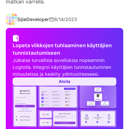
matkan varrella.
Sijie
Developer
6/14/2023
Lopeta viikkojen tuhlaaminen käyttäjien
tunnistautumiseen
Julkaise turvallisia sovelluksia nopeammin
Logtolla. Integroi käyttäjien tunnistautuminen
minuuteissa ja keskity ydintuotteeseesi.
Aloita