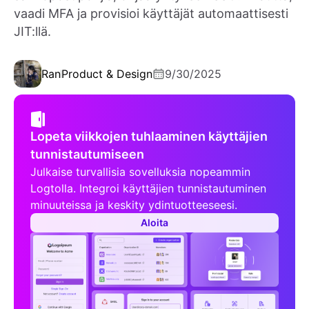
vaadi MFA ja provisioi käyttäjät automaattisesti
JIT:llä.
Ran
Product & Design
9/30/2025
Lopeta viikkojen tuhlaaminen käyttäjien
tunnistautumiseen
Julkaise turvallisia sovelluksia nopeammin
Logtolla. Integroi käyttäjien tunnistautuminen
minuuteissa ja keskity ydintuotteeseesi.
Aloita