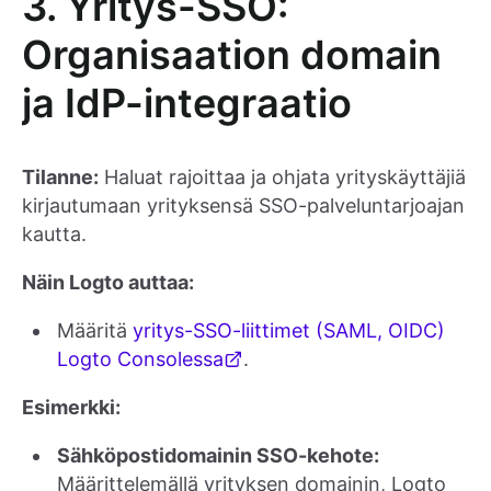
3. Yritys-SSO:
Organisaation domain
ja IdP-integraatio
Tilanne:
Haluat rajoittaa ja ohjata yrityskäyttäjiä
kirjautumaan yrityksensä SSO-palveluntarjoajan
kautta.
Näin Logto auttaa:
Määritä
yritys-SSO-liittimet (SAML, OIDC)
Logto Consolessa
.
Esimerkki:
Sähköpostidomainin SSO-kehote:
Määrittelemällä yrityksen domainin, Logto