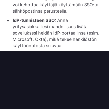
voi kehottaa käyttäjiä käyttämään SSO:ta
sähköpostinsa perusteella.
IdP-tunnisteen SSO:
Anna
yritysasiakkaillesi mahdollisuus lisätä
sovelluksesi heidän IdP-portaaliinsa (esim.
Microsoft, Okta), mikä tekee henkilöstön
käyttöönotosta sujuvaa.
Viite:
Enterprise SSO
4. Mukautetut
todennusmenetelmät
per organisaatio