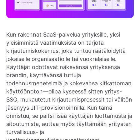
Kun rakennat SaaS-palvelua yrityksille, yksi
yleisimmistä vaatimuksista on tarjota
kirjautumiskokemus, joka tuntuu räätälöidyltä
jokaiselle organisaatiolle tai vuokralaiselle.
Käyttäjät odottavat näkevänsä yrityksensä
brändin, käyttävänsä tuttuja
todennusmenetelmiä ja kokevansa kitkattoman
käyttöönoton—olipa kyseessä sitten yritys-
SSO, mukautetut kirjautumisprosessit tai välitön
jäsenyys JIT-provisionoinnilla. Kun tämä
onnistuu, se paitsi lisää käyttäjän luottamusta ja
sitoutumista, auttaa myös täyttämään yritysten
turvallisuus- ja