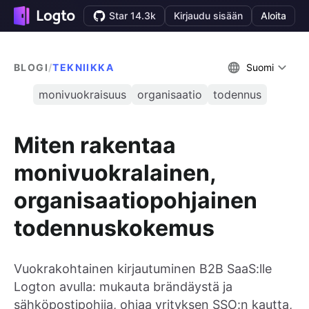
Star 14.3k
Kirjaudu sisään
Aloita
BLOGI
/
TEKNIIKKA
Suomi
monivuokraisuus
organisaatio
todennus
Miten rakentaa
monivuokralainen,
organisaatiopohjainen
todennuskokemus
Vuokrakohtainen kirjautuminen B2B SaaS:lle
Logton avulla: mukauta brändäystä ja
sähköpostipohjia, ohjaa yrityksen SSO:n kautta,