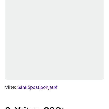
Viite:
Sähköpostipohjat