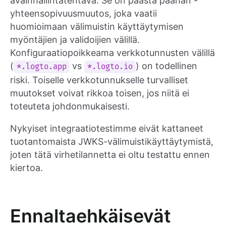
avainhallintatehtävä. Se on päästä päähän -
yhteensopivuusmuutos, joka vaatii
huomioimaan välimuistin käyttäytymisen
myöntäjien ja validoijien välillä.
Konfiguraatiopoikkeama verkkotunnusten välillä
(
vs
) on todellinen
*.logto.app
*.logto.io
riski. Toiselle verkkotunnukselle turvalliset
muutokset voivat rikkoa toisen, jos niitä ei
toteuteta johdonmukaisesti.
Nykyiset integraatiotestimme eivät kattaneet
tuotantomaista JWKS-välimuistikäyttäytymistä,
joten tätä virhetilannetta ei oltu testattu ennen
kiertoa.
Ennaltaehkäisevät