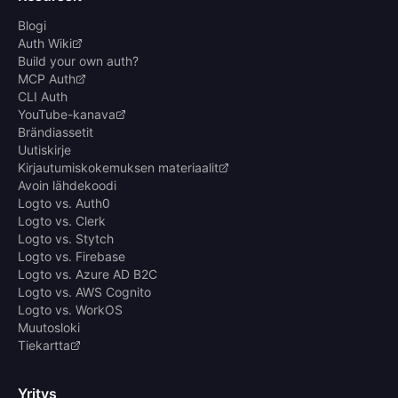
Blogi
Auth Wiki
Build your own auth?
MCP Auth
CLI Auth
YouTube-kanava
Brändiassetit
Uutiskirje
Kirjautumiskokemuksen materiaalit
Avoin lähdekoodi
Logto vs. Auth0
Logto vs. Clerk
Logto vs. Stytch
Logto vs. Firebase
Logto vs. Azure AD B2C
Logto vs. AWS Cognito
Logto vs. WorkOS
Muutosloki
Tiekartta
Yritys