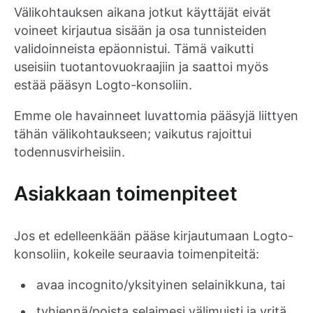
Välikohtauksen aikana jotkut käyttäjät eivät
voineet kirjautua sisään ja osa tunnisteiden
validoinneista epäonnistui. Tämä vaikutti
useisiin tuotantovuokraajiin ja saattoi myös
estää pääsyn Logto-konsoliin.
Emme ole havainneet luvattomia pääsyjä liittyen
tähän välikohtaukseen; vaikutus rajoittui
todennusvirheisiin.
Asiakkaan toimenpiteet
Jos et edelleenkään pääse kirjautumaan Logto-
konsoliin, kokeile seuraavia toimenpiteitä:
avaa incognito/yksityinen selainikkuna, tai
tyhjennä/poista selaimesi välimuisti ja yritä