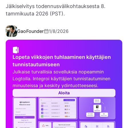
Jälkiselvitys todennusvälikohtauksesta 8.
tammikuuta 2026 (PST).
Gao
Founder
1/8/2026
Lopeta viikkojen tuhlaaminen käyttäjien
tunnistautumiseen
Julkaise turvallisia sovelluksia nopeammin
Logtolla. Integroi käyttäjien tunnistautuminen
minuuteissa ja keskity ydintuotteeseesi.
Aloita