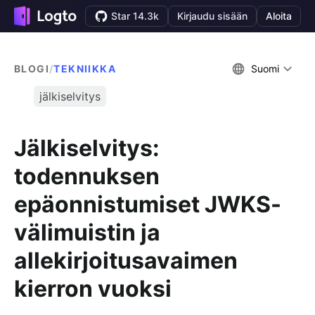
Star 14.3k
Kirjaudu sisään
Aloita
BLOGI
/
TEKNIIKKA
Suomi
jälkiselvitys
Jälkiselvitys:
todennuksen
epäonnistumiset JWKS-
välimuistin ja
allekirjoitusavaimen
kierron vuoksi