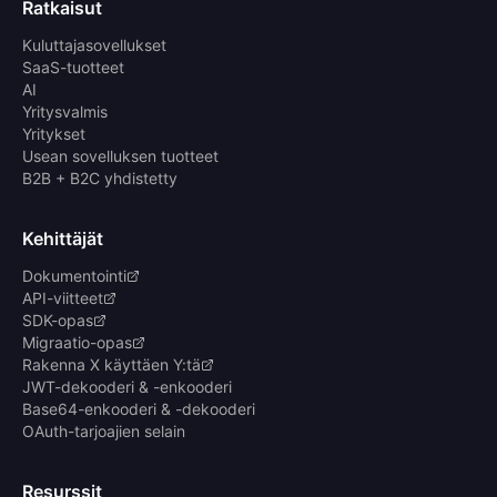
Ratkaisut
Kuluttajasovellukset
SaaS-tuotteet
AI
Yritysvalmis
Yritykset
Usean sovelluksen tuotteet
B2B + B2C yhdistetty
Kehittäjät
Dokumentointi
API-viitteet
SDK-opas
Migraatio-opas
Rakenna X käyttäen Y:tä
JWT-dekooderi & -enkooderi
Base64-enkooderi & -dekooderi
OAuth-tarjoajien selain
Resurssit