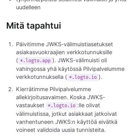
uudelleen
Mitä tapahtui
Päivitimme JWKS-välimuistiasetukset
asiakasvuokraajien verkkotunnuksille
(
). JWKS-välimuisti oli
*.logto.app
vahingossa yhä käytössä Pilvipalvelumme
verkkotunnuksella (
).
*.logto.io
Kierrätimme Pilvipalvelumme
allekirjoitusavaimen. Koska JWKS-
vastaukset
:lle olivat
*.logto.io
välimuistissa, jotkut asiakkaat jatkoivat
vanhentuneen JWKS:n käyttöä eivätkä
voineet validoida uusia tunnisteita.