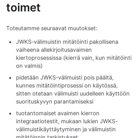
toimet
Toteutamme seuraavat muutokset:
JWKS-välimuistin mitätöinti pakollisena
vaiheena allekirjoitusavaimen
kiertoprosessissa (kierrä vain, kun mitätöinti
on valmis)
pidetään JWKS-välimuisti pois päältä,
kunnes mitätöintiprosessi on käytössä,
sitten otetaan välimuisti uudelleen käyttöön
suorituskyvyn parantamiseksi
tuotantomaiset avaimen kierron
integraatiotestit, mukaan lukien JWKS-
välimuistikäyttäytyminen ja välimuistin
mitätöinnin tarkistukset