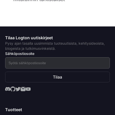
Tilaa Logton uutiskirjeet
Pysy ajan tasalla uusimmista tuoteuutisista, kehitysideoista,
blogeista ja tutkimusvinkeistä.
Sähköpostiosoite
Tilaa
Tuotteet