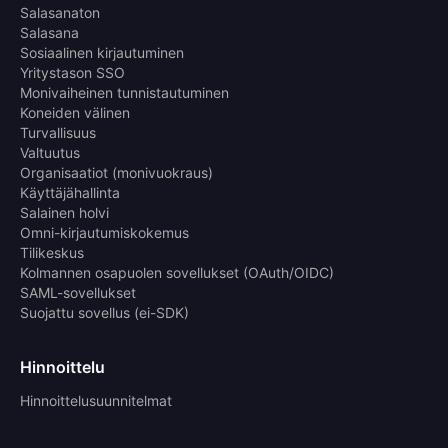
Salasanaton
Salasana
Sosiaalinen kirjautuminen
Yritystason SSO
Monivaiheinen tunnistautuminen
Koneiden välinen
Turvallisuus
Valtuutus
Organisaatiot (monivuokraus)
Käyttäjähallinta
Salainen holvi
Omni-kirjautumiskokemus
Tilikeskus
Kolmannen osapuolen sovellukset (OAuth/OIDC)
SAML-sovellukset
Suojattu sovellus (ei-SDK)
Hinnoittelu
Hinnoittelusuunnitelmat