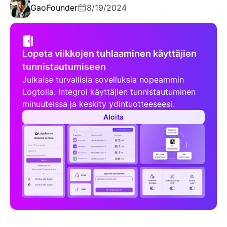
Gao
Founder
8/19/2024
Lopeta viikkojen tuhlaaminen käyttäjien
tunnistautumiseen
Julkaise turvallisia sovelluksia nopeammin
Logtolla. Integroi käyttäjien tunnistautuminen
minuuteissa ja keskity ydintuotteeseesi.
Aloita