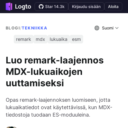
Star 14.3k
Kirjaudu sisään
Aloita
BLOGI
/
TEKNIIKKA
Suomi
remark
mdx
lukuaika
esm
Luo remark-laajennos
MDX-lukuaikojen
uuttamiseksi
Opas remark-laajennoksen luomiseen, jotta
lukuaikatiedot ovat käytettävissä, kun MDX-
tiedostoja tuodaan ES-moduuleina.