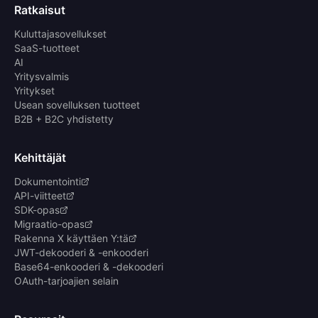
Ratkaisut
Kuluttajasovellukset
SaaS-tuotteet
AI
Yritysvalmis
Yritykset
Usean sovelluksen tuotteet
B2B + B2C yhdistetty
Kehittäjät
Dokumentointi
API-viitteet
SDK-opas
Migraatio-opas
Rakenna X käyttäen Y:tä
JWT-dekooderi & -enkooderi
Base64-enkooderi & -dekooderi
OAuth-tarjoajien selain