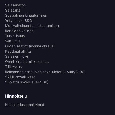
Salasanaton
Salasana
Sosiaalinen kirjautuminen
Yritystason SSO
Monivaiheinen tunnistautuminen
Koneiden välinen
Turvallisuus
Valtuutus
Organisaatiot (monivuokraus)
Käyttäjähallinta
Salainen holvi
Omni-kirjautumiskokemus
Tilikeskus
Kolmannen osapuolen sovellukset (OAuth/OIDC)
SAML-sovellukset
Suojattu sovellus (ei-SDK)
Hinnoittelu
Hinnoittelusuunnitelmat