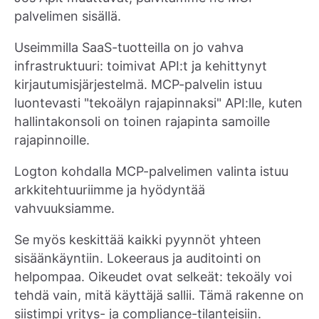
palvelimen sisällä.
Useimmilla SaaS-tuotteilla on jo vahva
infrastruktuuri: toimivat API:t ja kehittynyt
kirjautumisjärjestelmä. MCP-palvelin istuu
luontevasti "tekoälyn rajapinnaksi" API:lle, kuten
hallintakonsoli on toinen rajapinta samoille
rajapinnoille.
Logton kohdalla MCP-palvelimen valinta istuu
arkkitehtuuriimme ja hyödyntää
vahvuuksiamme.
Se myös keskittää kaikki pyynnöt yhteen
sisäänkäyntiin. Lokeeraus ja auditointi on
helpompaa. Oikeudet ovat selkeät: tekoäly voi
tehdä vain, mitä käyttäjä sallii. Tämä rakenne on
siistimpi yritys- ja compliance-tilanteisiin.