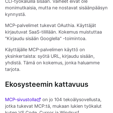
CLI-työkaluilla sisään. Vaiheet eivät ole
monimutkaisia, mutta ne nostavat sisäänpääsyn
kynnystä.
MCP-palvelimet tukevat OAuthia. Käyttäjät
kirjautuvat SaaS-tilillään. Kokemus muistuttaa
"Kirjaudu sisään Googlella" -toimintoa.
Käyttäjälle MCP-palvelimen käyttö on
yksinkertaista: syötä URL, kirjaudu sisään,
yhdistä. Tämä on kokemus, jonka haluamme
tarjota.
Ekosysteemin kattavuus
MCP-sivustolla
on jo 104 tekoälysovellusta,
jotka tukevat MCP:tä, mukaan lukien työkalut
kuten VS Code, Cursor ja Windsurf.