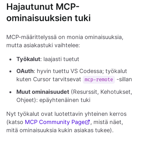
Hajautunut MCP-
ominaisuuksien tuki
MCP-määrittelyssä on monia ominaisuuksia,
mutta asiakastuki vaihtelee:
Työkalut
: laajasti tuetut
OAuth
: hyvin tuettu VS Codessa; työkalut
kuten Cursor tarvitsevat
-sillan
mcp-remote
Muut ominaisuudet
(Resurssit, Kehotukset,
Ohjeet): epäyhtenäinen tuki
Nyt työkalut ovat luotettavin yhteinen kerros
(katso
MCP Community Page
, mistä näet,
mitä ominaisuuksia kukin asiakas tukee).