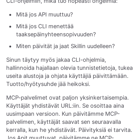
CLI-ohjelmiin, mikä tuo nopeasti ongelmia:
Mitä jos API muuttuu?
Mitä jos CLI menettää
taaksepäinyhteensopivuuden?
Miten päivität ja jaat Skillin uudelleen?
Sinun täytyy myös jakaa CLI-ohjelmia,
hallinnoida hajallaan olevia tunnistetietoja, tukea
useita alustoja ja ohjata käyttäjiä päivittämään.
Tuotto/hyötysuhde jää heikoksi.
MCP-palvelimet ovat paljon yksinkertaisempia.
Käyttäjät yhdistävät URL:iin. Se osoittaa aina
uusimpaan versioon. Kun päivitämme MCP-
palvelimen, käyttäjät saavat sen seuraavalla
kerralla, kun he yhdistävät. Päivityksiä ei tarvita.
Jos Apit muuttuvat, päivitämme ne MCP-