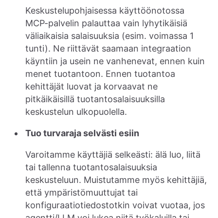
Keskustelupohjaisessa käyttöönotossa
MCP-palvelin palauttaa vain lyhytikäisiä
väliaikaisia salaisuuksia (esim. voimassa 1
tunti). Ne riittävät saamaan integraation
käyntiin ja usein ne vanhenevat, ennen kuin
menet tuotantoon. Ennen tuotantoa
kehittäjät luovat ja korvaavat ne
pitkäikäisillä tuotantosalaisuuksilla
keskustelun ulkopuolella.
Tuo turvaraja selvästi esiin
Varoitamme käyttäjiä selkeästi: älä luo, liitä
tai tallenna tuotantosalaisuuksia
keskusteluun. Muistutamme myös kehittäjiä,
että ympäristömuuttujat tai
konfiguraatiotiedostotkin voivat vuotaa, jos
agentti/LLM voi lukea niitä työkaluilla tai