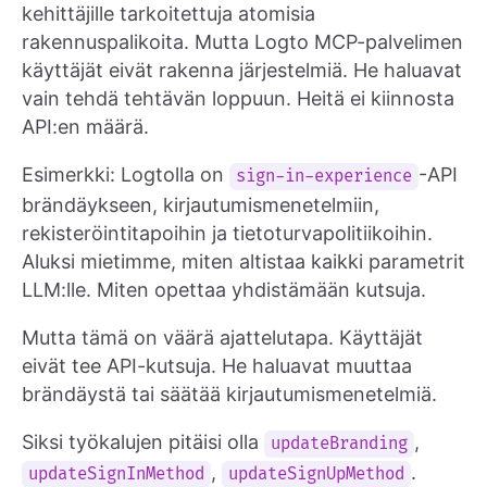
kehittäjille tarkoitettuja atomisia
rakennuspalikoita. Mutta Logto MCP-palvelimen
käyttäjät eivät rakenna järjestelmiä. He haluavat
vain tehdä tehtävän loppuun. Heitä ei kiinnosta
API:en määrä.
Esimerkki: Logtolla on
-API
sign-in-experience
brändäykseen, kirjautumismenetelmiin,
rekisteröintitapoihin ja tietoturvapolitiikoihin.
Aluksi mietimme, miten altistaa kaikki parametrit
LLM:lle. Miten opettaa yhdistämään kutsuja.
Mutta tämä on väärä ajattelutapa. Käyttäjät
eivät tee API-kutsuja. He haluavat muuttaa
brändäystä tai säätää kirjautumismenetelmiä.
Siksi työkalujen pitäisi olla
,
updateBranding
,
.
updateSignInMethod
updateSignUpMethod