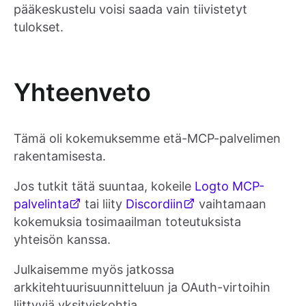
pääkeskustelu voisi saada vain tiivistetyt
tulokset.
Yhteenveto
Tämä oli kokemuksemme etä-MCP-palvelimen
rakentamisesta.
Jos tutkit tätä suuntaa, kokeile
Logto MCP-
palvelinta
tai liity
Discordiin
vaihtamaan
kokemuksia tosimaailman toteutuksista
yhteisön kanssa.
Julkaisemme myös jatkossa
arkkitehtuurisuunnitteluun ja OAuth-virtoihin
liittyviä yksityiskohtia.