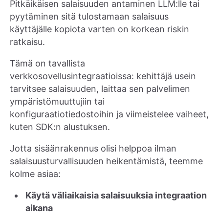
Pitkäikäisen salaisuuden antaminen LLM:lle tai
pyytäminen sitä tulostamaan salaisuus
käyttäjälle kopiota varten on korkean riskin
ratkaisu.
Tämä on tavallista
verkkosovellusintegraatioissa: kehittäjä usein
tarvitsee salaisuuden, laittaa sen palvelimen
ympäristömuuttujiin tai
konfiguraatiotiedostoihin ja viimeistelee vaiheet,
kuten SDK:n alustuksen.
Jotta sisäänrakennus olisi helppoa ilman
salaisuusturvallisuuden heikentämistä, teemme
kolme asiaa:
Käytä väliaikaisia salaisuuksia integraation
aikana