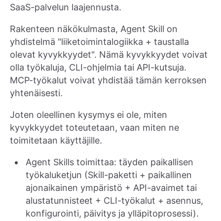
SaaS-palvelun laajennusta.
Rakenteen näkökulmasta, Agent Skill on
yhdistelmä "liiketoimintalogiikka + taustalla
olevat kyvykkyydet". Nämä kyvykkyydet voivat
olla työkaluja, CLI-ohjelmia tai API-kutsuja.
MCP-työkalut voivat yhdistää tämän kerroksen
yhtenäisesti.
Joten oleellinen kysymys ei ole, miten
kyvykkyydet toteutetaan, vaan miten ne
toimitetaan käyttäjille.
Agent Skills toimittaa: täyden paikallisen
työkaluketjun (Skill-paketti + paikallinen
ajonaikainen ympäristö + API-avaimet tai
alustatunnisteet + CLI-työkalut + asennus,
konfigurointi, päivitys ja ylläpitoprosessi).