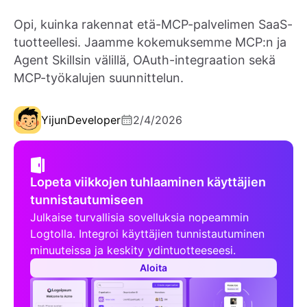
Opi, kuinka rakennat etä-MCP-palvelimen SaaS-
tuotteellesi. Jaamme kokemuksemme MCP:n ja
Agent Skillsin välillä, OAuth-integraation sekä
MCP-työkalujen suunnittelun.
Yijun
Developer
2/4/2026
Lopeta viikkojen tuhlaaminen käyttäjien
tunnistautumiseen
Julkaise turvallisia sovelluksia nopeammin
Logtolla. Integroi käyttäjien tunnistautuminen
minuuteissa ja keskity ydintuotteeseesi.
Aloita