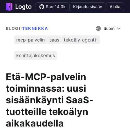
Star 14.3k
Kirjaudu sisään
Aloita
BLOGI
/
TEKNIIKKA
Suomi
mcp-palvelin
saas
tekoäly-agentti
kehittäjäkokemus
Etä-MCP-palvelin
toiminnassa: uusi
sisäänkäynti SaaS-
tuotteille tekoälyn
aikakaudella