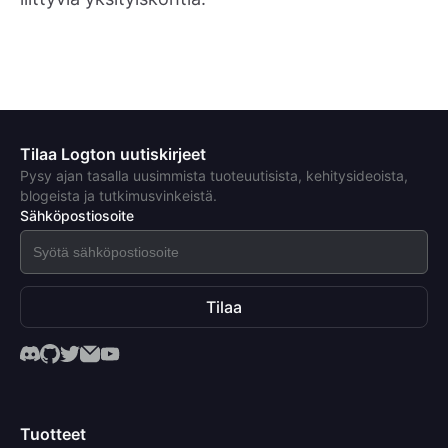
Tilaa Logton uutiskirjeet
Pysy ajan tasalla uusimmista tuoteuutisista, kehitysideoista,
blogeista ja tutkimusvinkeistä.
Sähköpostiosoite
Tilaa
Tuotteet