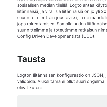
sosiaalisen median tileillä. Logto antaa käyt
liitännäisiä, ja virallisia liitännäisiä on jo yli 2
suunniteltu erittäin joustaviksi, ja ne mahdol
jopa rakentamisen. Samalla uuden liitännäi
suunnittelimme ja toteutimme ratkaisun nime
Config Driven Developmentista (CDD).
Tausta
Logton liitännäisen konfiguraatio on JSON, j
validoida. Aluksi tämä ei ollut suuri ongelm
olivat kuten: