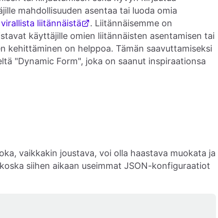
täjille mahdollisuuden asentaa tai luoda omia
0
virallista liitännäistä
. Liitännäisemme on
listavat käyttäjille omien liitännäisten asentamisen tai
sen kehittäminen on helppoa. Tämän saavuttamiseksi
ltä "Dynamic Form", joka on saanut inspiraationsa
oka, vaikkakin joustava, voi olla haastava muokata ja
a, koska siihen aikaan useimmat JSON-konfiguraatiot