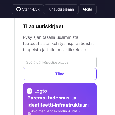
Star 14.3k
Kirjaudu sisään
Aloita
Tilaa uutiskirjeet
Pysy ajan tasalla uusimmista
tuoteuutisista, kehitysinspiraatioista,
blogeista ja tutkimusartikkeleista.
Tilaa
Parempi todennus- ja
identiteetti-infrastruktuuri
Avoimen lähdekoodin Auth0-