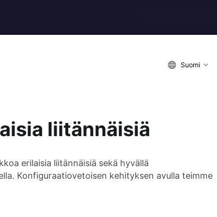
Suomi
isia liitännäisiä
oa erilaisia liitännäisiä sekä hyvällä
lla. Konfiguraatiovetoisen kehityksen avulla teimme