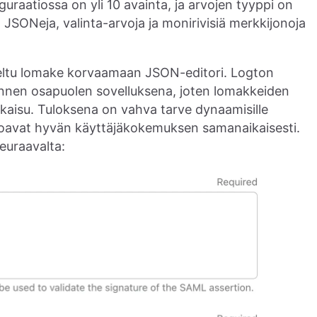
uraatiossa on yli 10 avainta, ja arvojen tyyppi on
JSONeja, valinta-arvoja ja monirivisiä merkkijonoja
teltu lomake korvaamaan JSON-editori. Logton
annen osapuolen sovelluksena, joten lomakkeiden
kaisu. Tuloksena on vahva tarve dynaamisille
tarjoavat hyvän käyttäjäkokemuksen samanaikaisesti.
euraavalta: