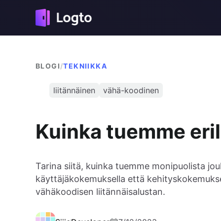
BLOGI
/
TEKNIIKKA
liitännäinen
vähä-koodinen
Kuinka tuemme erila
Tarina siitä, kuinka tuemme monipuolista joukk
käyttäjäkokemuksella että kehityskokemukse
vähäkoodisen liitännäisalustan.