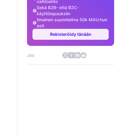
vaihtoehto
Sekä B2B- että B2C-
käyttötapauksiin
Ilmainen suunnitelma 50k MAU:hun
asti
Rekisteröidy tänään
Jaa