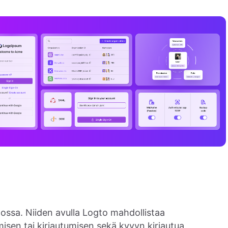
ossa. Niiden avulla Logto mahdollistaa
misen tai kirjautumisen sekä kyvyn kirjautua