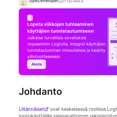
Sijie
Developer
7/12/2023
Lopeta viikkojen tuhlaaminen
käyttäjien tunnistautumiseen
Julkaise turvallisia sovelluksia
nopeammin Logtolla. Integroi käyttäjien
tunnistautuminen minuuteissa ja keskity
ydintuotteeseesi.
Aloita
Johdanto
Liitännäiset
ovat keskeisessä roolissa Logt
loppukäyttäjille salasanattoman rekisteröity