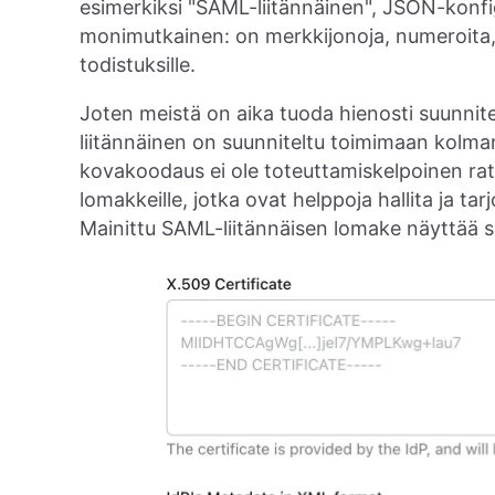
esimerkiksi "SAML-liitännäinen", JSON-konfig
monimutkainen: on merkkijonoja, numeroita, 
todistuksille.
Joten meistä on aika tuoda hienosti suunni
liitännäinen on suunniteltu toimimaan kolm
kovakoodaus ei ole toteuttamiskelpoinen rat
lomakkeille, jotka ovat helppoja hallita ja 
Mainittu SAML-liitännäisen lomake näyttää s