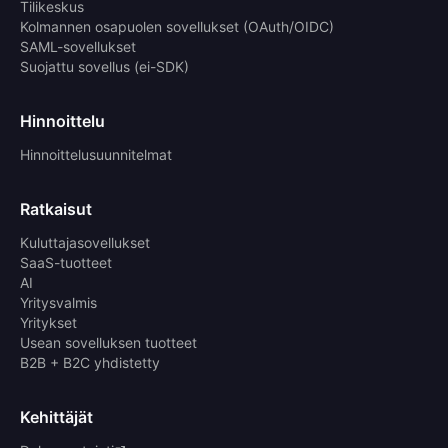
Tilikeskus
Kolmannen osapuolen sovellukset (OAuth/OIDC)
SAML-sovellukset
Suojattu sovellus (ei-SDK)
Hinnoittelu
Hinnoittelusuunnitelmat
Ratkaisut
Kuluttajasovellukset
SaaS-tuotteet
AI
Yritysvalmis
Yritykset
Usean sovelluksen tuotteet
B2B + B2C yhdistetty
Kehittäjät