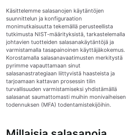
Käsittelemme salasanojen käytäntöjen
suunnittelun ja konfiguraation
monimutkaisuutta tekemällä perusteellista
tutkimusta NIST-määrityksistä, tarkastelemalla
johtavien tuotteiden salasanakäytäntöjä ja
varmistamalla tasapainoinen käyttäjäkokemus.
Korostamalla salasanavaatimusten merkitystä
pyrimme vapauttamaan sinut
salasanastrategiaan liittyvistä haasteista ja
tarjoamaan kattavan prosessin tilin
turvallisuuden varmistamiseksi yhdistämällä
salasanat saumattomasti muihin monivaiheisen
todennuksen (MFA) todentamistekijöihin.
Millaisia salasanoja