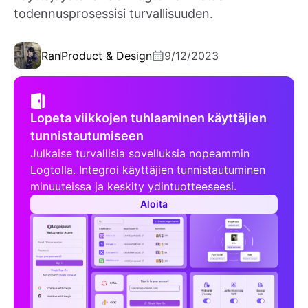
todennusprosessisi turvallisuuden.
Ran
Product & Design
9/12/2023
Lopeta viikkojen tuhlaaminen käyttäjien
tunnistautumiseen
Julkaise turvallisia sovelluksia nopeammin
Logtolla. Integroi käyttäjien tunnistautuminen
minuuteissa ja keskity ydintuotteeseesi.
Aloita