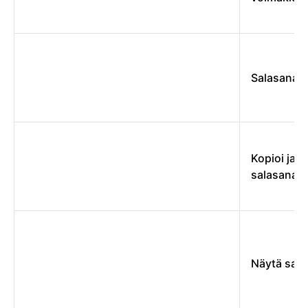
Salasanak
Kopioi ja li
salasana
Näytä sal