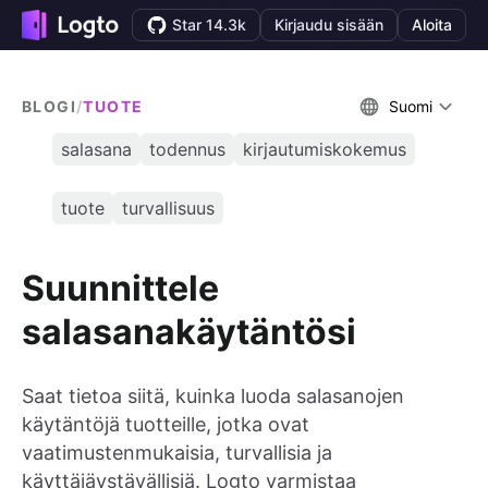
Star 14.3k
Kirjaudu sisään
Aloita
BLOGI
/
TUOTE
Suomi
salasana
todennus
kirjautumiskokemus
tuote
turvallisuus
Suunnittele
salasanakäytäntösi
Saat tietoa siitä, kuinka luoda salasanojen
käytäntöjä tuotteille, jotka ovat
vaatimustenmukaisia, turvallisia ja
käyttäjäystävällisiä. Logto varmistaa