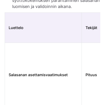
syöttökokemuksen parantaminen salasanan
luomisen ja validoinnin aikana.
Luettelo
Tekijät
Salasanan asettamisvaatimukset
Pituus