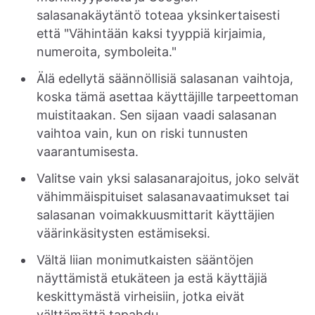
salasanakäytäntö toteaa yksinkertaisesti
että "Vähintään kaksi tyyppiä kirjaimia,
numeroita, symboleita."
Älä edellytä säännöllisiä salasanan vaihtoja,
koska tämä asettaa käyttäjille tarpeettoman
muistitaakan. Sen sijaan vaadi salasanan
vaihtoa vain, kun on riski tunnusten
vaarantumisesta.
Valitse vain yksi salasanarajoitus, joko selvät
vähimmäispituiset salasanavaatimukset tai
salasanan voimakkuusmittarit käyttäjien
väärinkäsitysten estämiseksi.
Vältä liian monimutkaisten sääntöjen
näyttämistä etukäteen ja estä käyttäjiä
keskittymästä virheisiin, jotka eivät
välttämättä tapahdu.