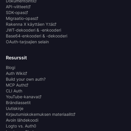
Dokumentointi
API-viitteet
SDK-opas
Migraatio-opas
Rakenna X käyttäen Y:tä
JWT-dekooderi & -enkooderi
Base64-enkooderi & -dekooderi
OAuth-tarjoajien selain
Resurssit
Blogi
Auth Wiki
Build your own auth?
MCP Auth
CLI Auth
YouTube-kanava
Brändiassetit
Uutiskirje
Kirjautumiskokemuksen materiaalit
Avoin lähdekoodi
Logto vs. Auth0