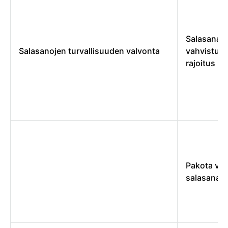
Salasanan
Salasanojen turvallisuuden valvonta
vahvistus
rajoitus
Pakota va
salasana