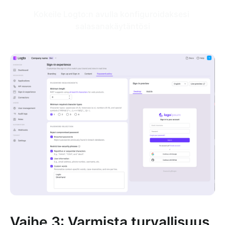
Kokeile Logto:n avulla konfiguroidaksesi 
salasanakäytäntösi
Vaihe 3: Varmista turvallisuus