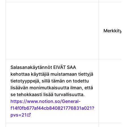
Merkkityyp
Salasanakäytännöt EIVÄT SAA
kehottaa käyttäjiä muistamaan tiettyjä
tietotyyppejä, sillä tämän on todettu
lisäävän monimutkaisuutta ilman, että
se tehokkaasti lisää turvallisuutta.
https://www.notion.so/General-
f14f0fb677af44cb840821776831a021?
pvs=21