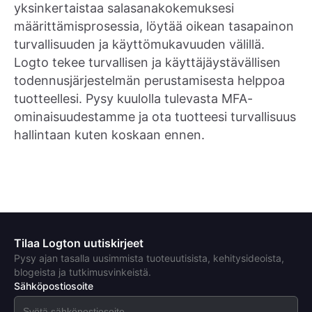
yksinkertaistaa salasanakokemuksesi
määrittämisprosessia, löytää oikean tasapainon
turvallisuuden ja käyttömukavuuden välillä.
Logto tekee turvallisen ja käyttäjäystävällisen
todennusjärjestelmän perustamisesta helppoa
tuotteellesi. Pysy kuulolla tulevasta MFA-
ominaisuudestamme ja ota tuotteesi turvallisuus
hallintaan kuten koskaan ennen.
Tilaa Logton uutiskirjeet
Pysy ajan tasalla uusimmista tuoteuutisista, kehitysideoista,
blogeista ja tutkimusvinkeistä.
Sähköpostiosoite