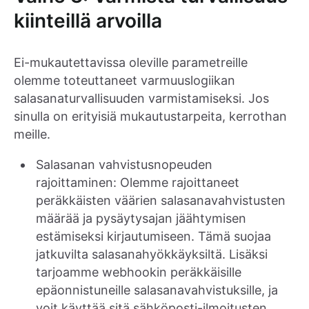
kiinteillä arvoilla
Ei-mukautettavissa oleville parametreille
olemme toteuttaneet varmuuslogiikan
salasanaturvallisuuden varmistamiseksi. Jos
sinulla on erityisiä mukautustarpeita, kerrothan
meille.
Salasanan vahvistusnopeuden
rajoittaminen: Olemme rajoittaneet
peräkkäisten väärien salasanavahvistusten
määrää ja pysäytysajan jäähtymisen
estämiseksi kirjautumiseen. Tämä suojaa
jatkuvilta salasanahyökkäyksiltä. Lisäksi
tarjoamme webhookin peräkkäisille
epäonnistuneille salasanavahvistuksille, ja
voit käyttää sitä sähköposti-ilmoitusten