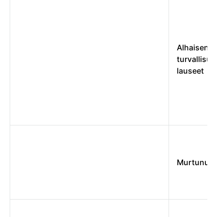
Alhaisen
turvallisu
lauseet
Murtunut 