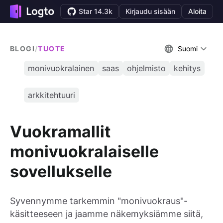
Star 14.3k
Kirjaudu sisään
Aloita
BLOGI
/
TUOTE
Suomi
monivuokralainen
saas
ohjelmisto
kehitys
arkkitehtuuri
Vuokramallit
monivuokralaiselle
sovellukselle
Syvennymme tarkemmin "monivuokraus"-
käsitteeseen ja jaamme näkemyksiämme siitä,