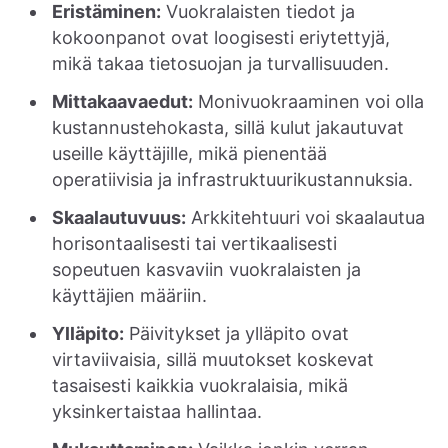
Eristäminen:
Vuokralaisten tiedot ja
kokoonpanot ovat loogisesti eriytettyjä,
mikä takaa tietosuojan ja turvallisuuden.
Mittakaavaedut:
Monivuokraaminen voi olla
kustannustehokasta, sillä kulut jakautuvat
useille käyttäjille, mikä pienentää
operatiivisia ja infrastruktuurikustannuksia.
Skaalautuvuus:
Arkkitehtuuri voi skaalautua
horisontaalisesti tai vertikaalisesti
sopeutuen kasvaviin vuokralaisten ja
käyttäjien määriin.
Ylläpito:
Päivitykset ja ylläpito ovat
virtaviivaisia, sillä muutokset koskevat
tasaisesti kaikkia vuokralaisia, mikä
yksinkertaistaa hallintaa.