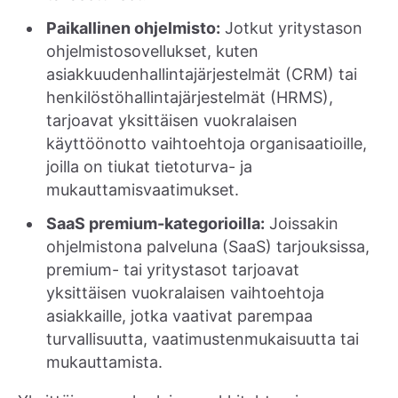
Paikallinen ohjelmisto:
Jotkut yritystason
ohjelmistosovellukset, kuten
asiakkuudenhallintajärjestelmät (CRM) tai
henkilöstöhallintajärjestelmät (HRMS),
tarjoavat yksittäisen vuokralaisen
käyttöönotto vaihtoehtoja organisaatioille,
joilla on tiukat tietoturva- ja
mukauttamisvaatimukset.
SaaS premium-kategorioilla:
Joissakin
ohjelmistona palveluna (SaaS) tarjouksissa,
premium- tai yritystasot tarjoavat
yksittäisen vuokralaisen vaihtoehtoja
asiakkaille, jotka vaativat parempaa
turvallisuutta, vaatimustenmukaisuutta tai
mukauttamista.