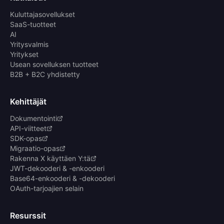
Kuluttajasovellukset
SaaS-tuotteet
AI
Yritysvalmis
Yritykset
Usean sovelluksen tuotteet
B2B + B2C yhdistetty
Kehittäjät
Dokumentointi
API-viitteet
SDK-opas
Migraatio-opas
Rakenna X käyttäen Y:tä
JWT-dekooderi & -enkooderi
Base64-enkooderi & -dekooderi
OAuth-tarjoajien selain
Resurssit