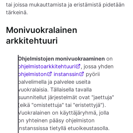
tai joissa mukauttamista ja eristämistä pidetään
tärkeinä.
Monivuokralainen
arkkitehtuuri
Ohjelmistojen monivuokraaminen
on
ohjelmistoarkkitehtuuri
, jossa yhden
ohjelmiston
instanssin
pyörii
palvelimella ja palvelee useita
vuokralaisia. Tällaisella tavalla
suunnitellut järjestelmät ovat "jaettuja"
(eikä "omistettuja" tai "eristettyjä").
Vuokralainen on käyttäjäryhmä, jolla
on yhteinen pääsy ohjelmiston
instanssissa tietyllä etuoikeustasolla.