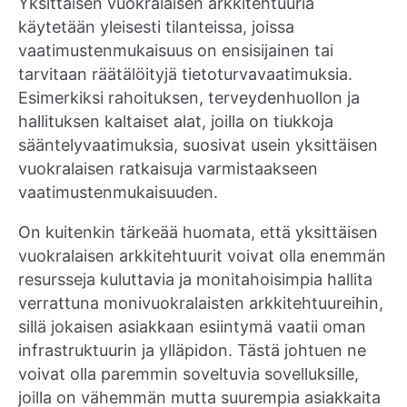
Yksittäisen vuokralaisen arkkitehtuuria
käytetään yleisesti tilanteissa, joissa
vaatimustenmukaisuus on ensisijainen tai
tarvitaan räätälöityjä tietoturvavaatimuksia.
Esimerkiksi rahoituksen, terveydenhuollon ja
hallituksen kaltaiset alat, joilla on tiukkoja
sääntelyvaatimuksia, suosivat usein yksittäisen
vuokralaisen ratkaisuja varmistaakseen
vaatimustenmukaisuuden.
On kuitenkin tärkeää huomata, että yksittäisen
vuokralaisen arkkitehtuurit voivat olla enemmän
resursseja kuluttavia ja monitahoisimpia hallita
verrattuna monivuokralaisten arkkitehtuureihin,
sillä jokaisen asiakkaan esiintymä vaatii oman
infrastruktuurin ja ylläpidon. Tästä johtuen ne
voivat olla paremmin soveltuvia sovelluksille,
joilla on vähemmän mutta suurempia asiakkaita