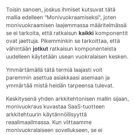
Toisin sanoen, joskus ihmiset kutsuvat tätä
mallia edelleen "Monivuokraamiseksi", joten
monivuokraamisen laajemmassa määritelmässä
se ei tarkoita, että ratkaisun
kaikki
komponentit
ovat jaettuja. Pikemminkin se tarkoittaa, että
vähintään
jotkut
ratkaisun komponenteista
uudelleen käytetään usean vuokralaisen kesken.
Ymmärtämällä tätä termiä laajasti voit
paremmin asettua asiakkaasi asemaan ja
ymmärtää mistä heidän tarpeensa tulevat.
Keskitysenä yhden arkkitehtonisen mallin sijaan,
monivuokraus kuvastaa SaaS-tuotteen
arkkitehtuurin käytännöllisyyttä
reaalimaailmassa. Kun viittaamme
monivuokralaiseen sovellukseen, se ei