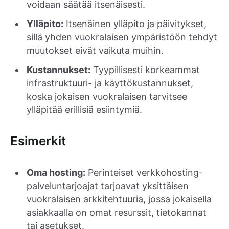
voidaan säätää itsenäisesti.
Ylläpito:
Itsenäinen ylläpito ja päivitykset,
sillä yhden vuokralaisen ympäristöön tehdyt
muutokset eivät vaikuta muihin.
Kustannukset:
Tyypillisesti korkeammat
infrastruktuuri- ja käyttökustannukset,
koska jokaisen vuokralaisen tarvitsee
ylläpitää erillisiä esiintymiä.
Esimerkit
Oma hosting:
Perinteiset verkkohosting-
palveluntarjoajat tarjoavat yksittäisen
vuokralaisen arkkitehtuuria, jossa jokaisella
asiakkaalla on omat resurssit, tietokannat
tai asetukset.