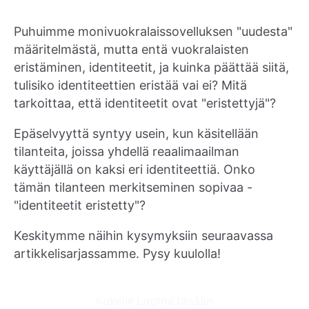
Puhuimme monivuokralaissovelluksen "uudesta"
määritelmästä, mutta entä vuokralaisten
eristäminen, identiteetit, ja kuinka päättää siitä,
tulisiko identiteettien eristää vai ei? Mitä
tarkoittaa, että identiteetit ovat "eristettyjä"?
Epäselvyyttä syntyy usein, kun käsitellään
tilanteita, joissa yhdellä reaalimaailman
käyttäjällä on kaksi eri identiteettiä. Onko
tämän tilanteen merkitseminen sopivaa -
"identiteetit eristetty"?
Keskitymme näihin kysymyksiin seuraavassa
artikkelisarjassamme. Pysy kuulolla!
Kokeile Logtoa tänään