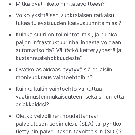
Mitkä ovat liiketoimintatavoitteesi?
Voiko yksittäisen vuokralaisen ratkaisu
tukea tulevaisuuden kasvusuunnitelmiasi?
Kuinka suuri on toimintotiimisi, ja kuinka
paljon infrastruktuurinhallinnasta voidaan
automatisoida? Välitätkö ketteryydestä ja
kustannustehokkuudesta?
Ovatko asiakkaasi tyytyväisiä erilaisiin
monivuokraus vaihtoehtoihin?
Kuinka kukin vaihtoehto vaikuttaa
vaatimustenmukaisuuteen, sekä sinun että
asiakkaidesi?
Oletko velvollinen noudattamaan
palvelutason sopimuksia (SLA) tai pyritkö
tiettyihin palvelutason tavoitteisiin (SLO)?