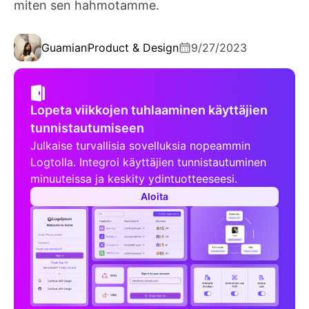
miten sen hahmotamme.
Guamian
Product & Design
9/27/2023
Lopeta viikkojen tuhlaaminen käyttäjien
tunnistautumiseen
Julkaise turvallisia sovelluksia nopeammin
Logtolla. Integroi käyttäjien tunnistautuminen
minuuteissa ja keskity ydintuotteeseesi.
Aloita