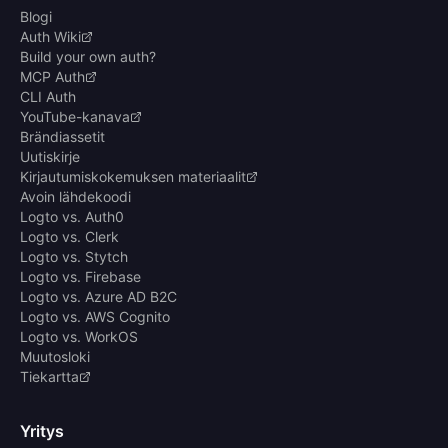
Blogi
Auth Wiki
Build your own auth?
MCP Auth
CLI Auth
YouTube-kanava
Brändiassetit
Uutiskirje
Kirjautumiskokemuksen materiaalit
Avoin lähdekoodi
Logto vs. Auth0
Logto vs. Clerk
Logto vs. Stytch
Logto vs. Firebase
Logto vs. Azure AD B2C
Logto vs. AWS Cognito
Logto vs. WorkOS
Muutosloki
Tiekartta
Yritys