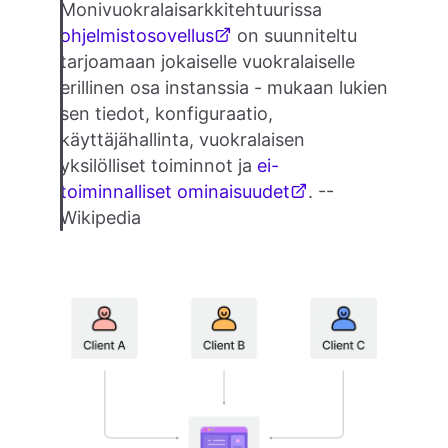
Monivuokralaisarkkitehtuurissa
ohjelmistosovellus
on suunniteltu
tarjoamaan jokaiselle vuokralaiselle
erillinen osa instanssia - mukaan lukien
sen tiedot, konfiguraatio,
käyttäjähallinta, vuokralaisen
yksilölliset toiminnot ja
ei-
toiminnalliset ominaisuudet
. --
Wikipedia