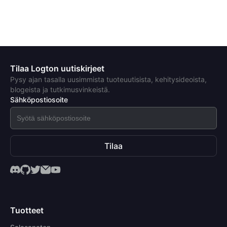
Tilaa Logton uutiskirjeet
Pysy ajan tasalla uusimmista tuoteuutisista, kehitysideoista,
blogeista ja tutkimusvinkeistä.
Sähköpostiosoite
Tilaa
Tuotteet