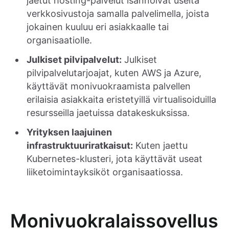
jaetut hosting-palvelut isännöivät useita
verkkosivustoja samalla palvelimella, joista
jokainen kuuluu eri asiakkaalle tai
organisaatiolle.
Julkiset pilvipalvelut:
Julkiset
pilvipalvelutarjoajat, kuten AWS ja Azure,
käyttävät monivuokraamista palvellen
erilaisia asiakkaita eristetyillä virtualisoiduilla
resursseilla jaetuissa datakeskuksissa.
Yrityksen laajuinen
infrastruktuuriratkaisut:
Kuten jaettu
Kubernetes-klusteri, jota käyttävät useat
liiketoimintayksiköt organisaatiossa.
Monivuokralaissovellust