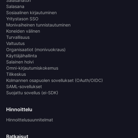
Salasanaton
Salasana
Sosiaalinen kirjautuminen
Yritystason SSO
Monivaiheinen tunnistautuminen
Koneiden välinen
Turvallisuus
Valtuutus
Organisaatiot (monivuokraus)
Käyttäjähallinta
Salainen holvi
Omni-kirjautumiskokemus
Tilikeskus
Kolmannen osapuolen sovellukset (OAuth/OIDC)
SAML-sovellukset
Suojattu sovellus (ei-SDK)
Hinnoittelu
Hinnoittelusuunnitelmat
Ratkaisut