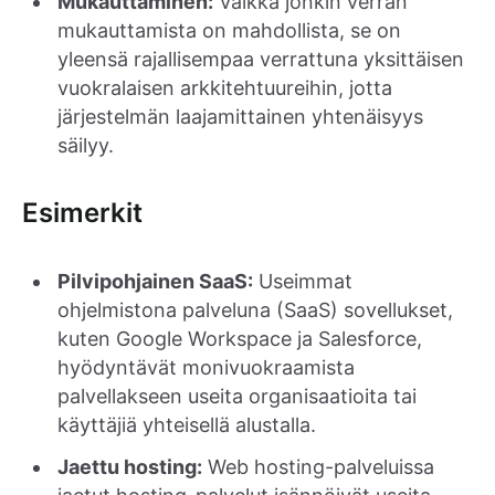
Mukauttaminen:
Vaikka jonkin verran
mukauttamista on mahdollista, se on
yleensä rajallisempaa verrattuna yksittäisen
vuokralaisen arkkitehtuureihin, jotta
järjestelmän laajamittainen yhtenäisyys
säilyy.
Esimerkit
Pilvipohjainen SaaS:
Useimmat
ohjelmistona palveluna (SaaS) sovellukset,
kuten Google Workspace ja Salesforce,
hyödyntävät monivuokraamista
palvellakseen useita organisaatioita tai
käyttäjiä yhteisellä alustalla.
Jaettu hosting:
Web hosting-palveluissa