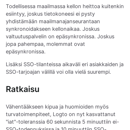
Todellisessa maailmassa kellon heittoa kuitenkin
esiintyy, joskus tietokoneesi ei pysty
yhdistämään maailmanajanseurantaan
synkronoidakseen kellonaikaa. Joskus
valtuutuspalvelin on epäsynkronissa. Joskus
jopa pahempaa, molemmat ovat
epäsynkronissa.
Lisäksi SSO-tilanteissa aikaväli eri asiakkaiden ja
SSO-tarjoajan välillä voi olla vielä suurempi.
Ratkaisu
Vähentääkseen kipua ja huomioiden myös
turvatoimenpiteet, Logto on nyt kasvattanut
"iat"-toleranssia 60 sekunnista 5 minuuttiin ei-
SSO-todennuksissa ja 10 minuuttiin SSO-