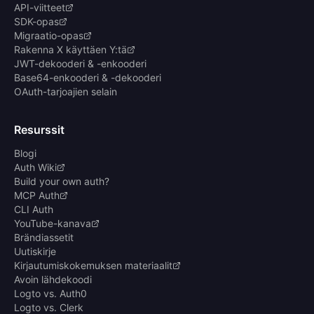
API-viitteet
SDK-opas
Migraatio-opas
Rakenna X käyttäen Y:tä
JWT-dekooderi & -enkooderi
Base64-enkooderi & -dekooderi
OAuth-tarjoajien selain
Resurssit
Blogi
Auth Wiki
Build your own auth?
MCP Auth
CLI Auth
YouTube-kanava
Brändiassetit
Uutiskirje
Kirjautumiskokemuksen materiaalit
Avoin lähdekoodi
Logto vs. Auth0
Logto vs. Clerk