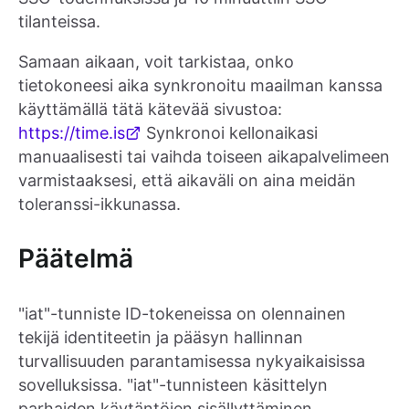
tilanteissa.
Samaan aikaan, voit tarkistaa, onko
tietokoneesi aika synkronoitu maailman kanssa
käyttämällä tätä kätevää sivustoa:
https://time.is
Synkronoi kellonaikasi
manuaalisesti tai vaihda toiseen aikapalvelimeen
varmistaaksesi, että aikaväli on aina meidän
toleranssi-ikkunassa.
Päätelmä
"iat"-tunniste ID-tokeneissa on olennainen
tekijä identiteetin ja pääsyn hallinnan
turvallisuuden parantamisessa nykyaikaisissa
sovelluksissa. "iat"-tunnisteen käsittelyn
parhaiden käytäntöjen sisällyttäminen