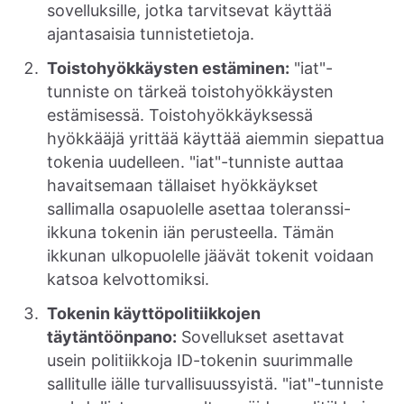
sovelluksille, jotka tarvitsevat käyttää
ajantasaisia tunnistetietoja.
Toistohyökkäysten estäminen:
"iat"-
tunniste on tärkeä toistohyökkäysten
estämisessä. Toistohyökkäyksessä
hyökkääjä yrittää käyttää aiemmin siepattua
tokenia uudelleen. "iat"-tunniste auttaa
havaitsemaan tällaiset hyökkäykset
sallimalla osapuolelle asettaa toleranssi-
ikkuna tokenin iän perusteella. Tämän
ikkunan ulkopuolelle jäävät tokenit voidaan
katsoa kelvottomiksi.
Tokenin käyttöpolitiikkojen
täytäntöönpano:
Sovellukset asettavat
usein politiikkoja ID-tokenin suurimmalle
sallitulle iälle turvallisuussyistä. "iat"-tunniste