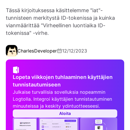
Tässä kirjoituksessa käsittelemme "iat"-
tunnisteen merkitystä ID-tokenissa ja kuinka
vianmäärittää "Virheellinen luontiaika ID-
tokenissa" -virhe.
Charles
Developer
12/12/2023
Lopeta viikkojen tuhlaaminen käyttäjien
tunnistautumiseen
Julkaise turvallisia sovelluksia nopeammin
Logtolla. Integroi käyttäjien tunnistautuminen
minuuteissa ja keskity ydintuotteeseesi.
Aloita