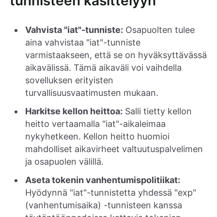
tunnisteen käsittelyyn
Vahvista "iat"-tunniste:
Osapuolten tulee
aina vahvistaa "iat"-tunniste
varmistaakseen, että se on hyväksyttävässä
aikavälissä. Tämä aikaväli voi vaihdella
sovelluksen erityisten
turvallisuusvaatimusten mukaan.
Harkitse kellon heittoa:
Salli tietty kellon
heitto vertaamalla "iat"-aikaleimaa
nykyhetkeen. Kellon heitto huomioi
mahdolliset aikavirheet valtuutuspalvelimen
ja osapuolen välillä.
Aseta tokenin vanhentumispolitiikat:
Hyödynnä "iat"-tunnistetta yhdessä "exp"
(vanhentumisaika) -tunnisteen kanssa