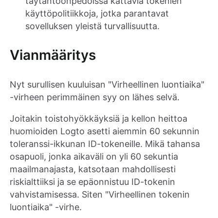
täytäntöönpedoissa kattavia tokenien
käyttöpolitiikkoja, jotka parantavat
sovelluksen yleistä turvallisuutta.
Vianmääritys
Nyt surullisen kuuluisan "Virheellinen luontiaika"
-virheen perimmäinen syy on lähes selvä.
Joitakin toistohyökkäyksiä ja kellon heittoa
huomioiden Logto asetti aiemmin 60 sekunnin
toleranssi-ikkunan ID-tokeneille. Mikä tahansa
osapuoli, jonka aikaväli on yli 60 sekuntia
maailmanajasta, katsotaan mahdollisesti
riskialttiiksi ja se epäonnistuu ID-tokenin
vahvistamisessa. Siten "Virheellinen tokenin
luontiaika" -virhe.