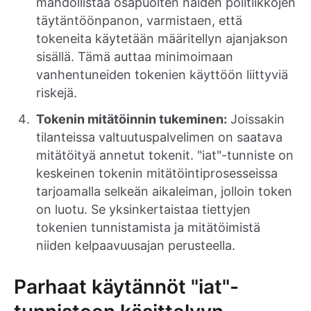
mahdollistaa osapuolten näiden politiikkojen
täytäntöönpanon, varmistaen, että
tokeneita käytetään määritellyn ajanjakson
sisällä. Tämä auttaa minimoimaan
vanhentuneiden tokenien käyttöön liittyviä
riskejä.
Tokenin mitätöinnin tukeminen:
Joissakin
tilanteissa valtuutuspalvelimen on saatava
mitätöityä annetut tokenit. "iat"-tunniste on
keskeinen tokenin mitätöintiprosesseissa
tarjoamalla selkeän aikaleiman, jolloin token
on luotu. Se yksinkertaistaa tiettyjen
tokenien tunnistamista ja mitätöimistä
niiden kelpaavuusajan perusteella.
Parhaat käytännöt "iat"-