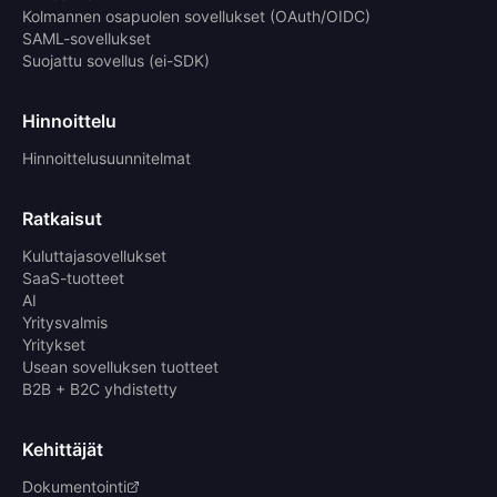
Kolmannen osapuolen sovellukset (OAuth/OIDC)
SAML-sovellukset
Suojattu sovellus (ei-SDK)
Hinnoittelu
Hinnoittelusuunnitelmat
Ratkaisut
Kuluttajasovellukset
SaaS-tuotteet
AI
Yritysvalmis
Yritykset
Usean sovelluksen tuotteet
B2B + B2C yhdistetty
Kehittäjät
Dokumentointi