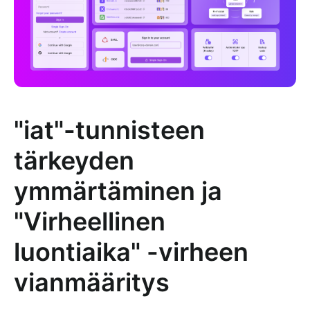
"iat"-tunnisteen
tärkeyden
ymmärtäminen ja
"Virheellinen
luontiaika" -virheen
vianmääritys