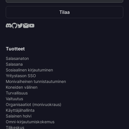
Tilaa
Tuotteet
Salasanaton
Salasana
Sosiaalinen kirjautuminen
Yritystason SSO
Monivaiheinen tunnistautuminen
Koneiden välinen
Turvallisuus
Valtuutus
Organisaatiot (monivuokraus)
Käyttäjähallinta
Salainen holvi
Omni-kirjautumiskokemus
Tilikeskus