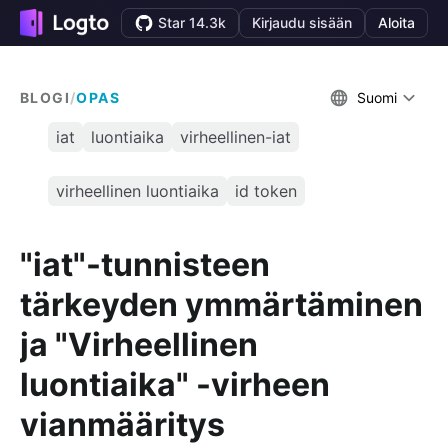
Star 14.3k
Kirjaudu sisään
Aloita
BLOGI
/
OPAS
Suomi
iat
luontiaika
virheellinen-iat
virheellinen luontiaika
id token
"iat"-tunnisteen
tärkeyden ymmärtäminen
ja "Virheellinen
luontiaika" -virheen
vianmääritys