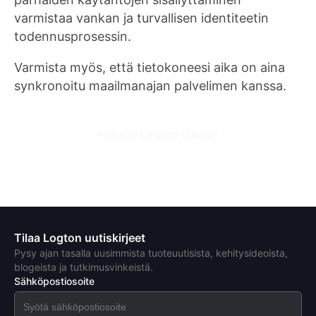
varmistaa vankan ja turvallisen identiteetin
todennusprosessin.
Varmista myös, että tietokoneesi aika on aina
synkronoitu maailmanajan palvelimen kanssa.
Kokeile Logtoa tänään
Tilaa Logton uutiskirjeet
Pysy ajan tasalla uusimmista tuoteuutisista, kehitysideoista,
blogeista ja tutkimusvinkeistä.
Sähköpostiosoite