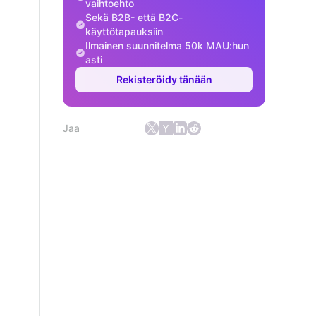
vaihtoehto
Sekä B2B- että B2C-
käyttötapauksiin
Ilmainen suunnitelma 50k MAU:hun
asti
Rekisteröidy tänään
Jaa