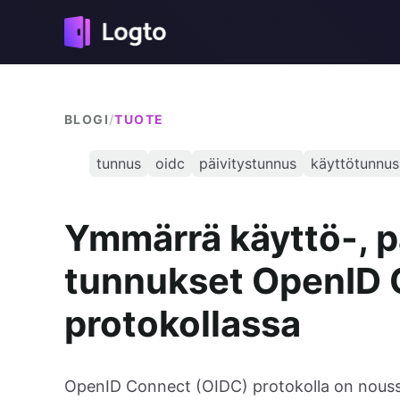
BLOGI
/
TUOTE
tunnus
oidc
päivitystunnus
käyttötunnus
Ymmärrä käyttö-, pä
tunnukset OpenID 
protokollassa
OpenID Connect (OIDC) protokolla on noussut 