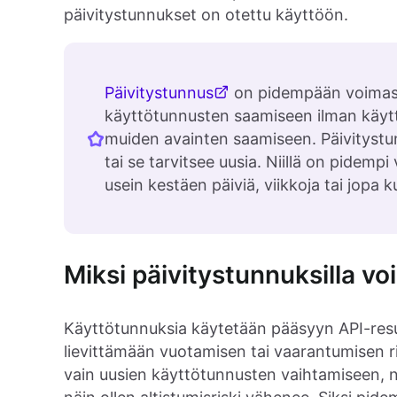
päivitystunnukset on otettu käyttöön.
Päivitystunnus
on pidempään voimass
käyttötunnusten saamiseen ilman käytt
muiden avainten saamiseen. Päivityst
tai se tarvitsee uusia. Niillä on pidemp
usein kestäen päiviä, viikkoja tai jopa 
Miksi päivitystunnuksilla voi
Käyttötunnuksia käytetään pääsyyn API-resur
lievittämään vuotamisen tai vaarantumisen ri
vain uusien käyttötunnusten vaihtamiseen, ni