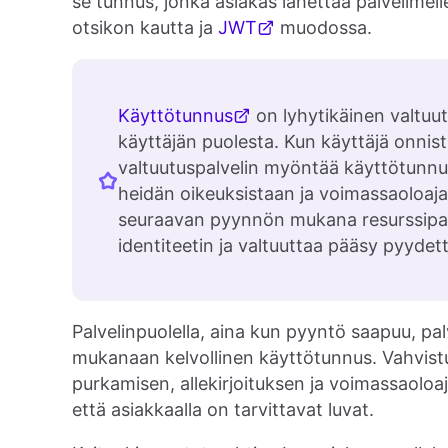
se tunnus, jonka asiakas lähettää palvelimell
otsikon kautta ja
JWT
muodossa.
Käyttötunnus
on lyhytikäinen valtuut
käyttäjän puolesta. Kun käyttäjä onnis
valtuutuspalvelin myöntää käyttötunnuk
heidän oikeuksistaan ja voimassaoloaja
seuraavan pyynnön mukana resurssipalve
identiteetin ja valtuuttaa pääsy pyydett
Palvelinpuolella, aina kun pyyntö saapuu, pa
mukanaan kelvollinen käyttötunnus. Vahvist
purkamisen, allekirjoituksen ja voimassaoloa
että asiakkaalla on tarvittavat luvat.