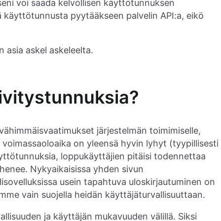
seni voi saada kelvollisen käyttötunnuksen
ä käyttötunnusta pyytääkseen palvelin API:a, eikö
n asia askel askeleelta.
ivitystunnuksia?
 vähimmäisvaatimukset järjestelmän toimimiselle,
 voimassaoloaika on yleensä hyvin lyhyt (tyypillisesti
 käyttötunnuksia, loppukäyttäjien pitäisi todennettaa
nhenee. Nykyaikaisissa yhden sivun
ilisovelluksissa usein tapahtuva uloskirjautuminen on
mme vain suojella heidän käyttäjäturvallisuuttaan.
llisuuden ja käyttäjän mukavuuden välillä. Siksi