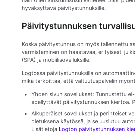
näin ollen altistumisriski vähenee. Siksi p
hyväksyttävä päivitystunnuksille.
Päivitystunnuksen turvalli
Koska päivitystunnus on myös tallennettu a
varmistaminen on haastavaa, erityisesti julkis
(SPA) ja mobiilisovelluksille.
Logtossa päivitystunnuksilla on automaatti
mikä tarkoittaa, että valtuutuspalvelin myön
Yhden sivun sovellukset: Tunnustettu ei-
edellyttävät päivitystunnuksen kiertoa. P
Alkuperäiset sovellukset ja perinteiset v
oletuksena käytössä, ja se uusiutuu auto
Lisätietoja
Logton päivitystunnuksen kie