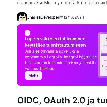
standardiksi. Mutta ymmärrätkö todella näid
Charles
Developer
12/16/2024
Lopeta viikkojen tuhlaaminen
käyttäjien tunnistautumiseen
Julkaise turvallisia sovelluksia
nopeammin Logtolla. Integroi käyttäjien
tunnistautuminen minuuteissa ja keskity
ydintuotteeseesi.
Aloita
OIDC, OAuth 2.0 ja t