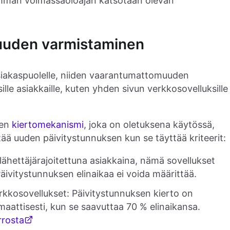
idemmän voimassaoloajan katsotaan olevan
suuden varmistaminen
siakaspuolelle, niiden vaarantumattomuuden
ille asiakkaille, kuten yhden sivun verkkosovelluksille
nen
kiertomekanismi
, joka on oletuksena käytössä,
tää uuden päivitystunnuksen kun se täyttää kriteerit:
lähettäjärajoitettuna asiakkaina, nämä sovellukset
äivitystunnuksen elinaikaa ei voida määrittää.
erkkosovellukset: Päivitystunnuksen kierto on
maattisesti, kun se saavuttaa 70 % elinaikansa.
rrosta