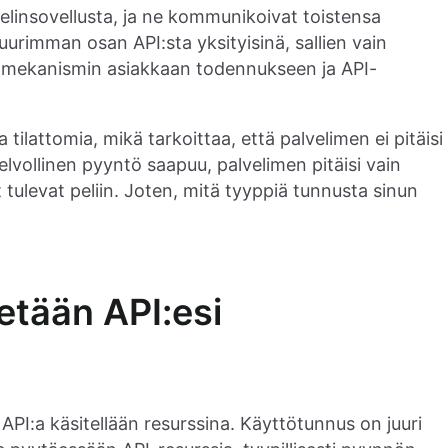
lvelinsovellusta, ja ne kommunikoivat toistensa
uurimman osan API:sta yksityisinä, sallien vain
et mekanismin asiakkaan todennukseen ja API-
 tilattomia, mikä tarkoittaa, että palvelimen ei pitäisi
elvollinen pyyntö saapuu, palvelimen pitäisi vain
t tulevat peliin. Joten, mitä tyyppiä tunnusta sinun
etään API:esi
API:a käsitellään resurssina. Käyttötunnus on juuri