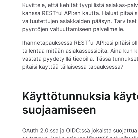
Kuvittele, että kehität tyypillistä asiakas-pa
kanssa RESTful API:en kautta. Haluat pitää s
valtuutettujen asiakkaiden pääsyn. Tarvits
pyyntöjen valtuuttamiseen palvelimelle.
Ihannetapauksessa RESTful API:esi pitäisi olla
tallentaa mitään asiakassessioita. Aina kun k
vastata pyydetyillä tiedoilla. Tässä tunnukse
pitäisi käyttää tällaisessa tapauksessa?
Käyttötunnuksia käyt
suojaamiseen
OAuth 2.0:ssa ja OIDC:ssä jokaista suojattua 