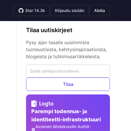
Star 14.3k
Kirjaudu sisään
Aloita
Tilaa uutiskirjeet
Pysy ajan tasalla uusimmista
tuoteuutisista, kehitysinspiraatioista,
blogeista ja tutkimusartikkeleista.
Tilaa
Parempi todennus- ja
identiteetti-infrastruktuuri
Avoimen lähdekoodin Auth0-