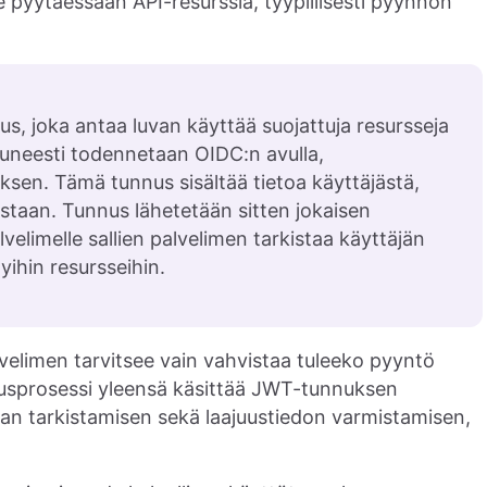
e pyytäessään API-resurssia, tyypillisesti pyynnön
us, joka antaa luvan käyttää suojattuja resursseja
tuneesti todennetaan OIDC:n avulla,
sen. Tämä tunnus sisältää tietoa käyttäjästä,
staan. Tunnus lähetetään sitten jokaisen
limelle sallien palvelimen tarkistaa käyttäjän
yihin resursseihin.
lvelimen tarvitsee vain vahvistaa tuleeko pyyntö
usprosessi yleensä käsittää JWT-tunnuksen
jan tarkistamisen sekä laajuustiedon varmistamisen,