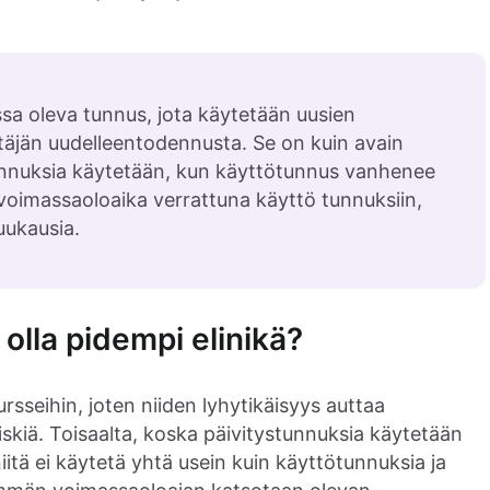
a oleva tunnus, jota käytetään uusien
äjän uudelleentodennusta. Se on kuin avain
unnuksia käytetään, kun käyttötunnus vanhenee
i voimassaoloaika verrattuna käyttö tunnuksiin,
kuukausia.
 olla pidempi elinikä?
sseihin, joten niiden lyhytikäisyys auttaa
skiä. Toisaalta, koska päivitystunnuksia käytetään
itä ei käytetä yhtä usein kuin käyttötunnuksia ja