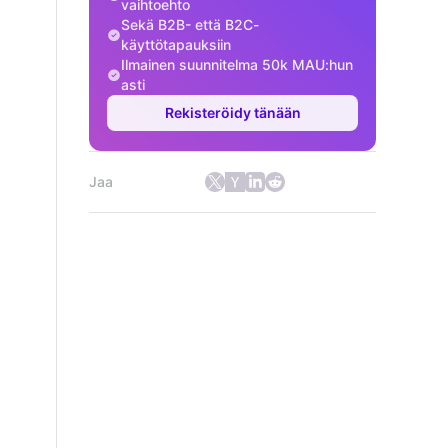
vaihtoehto
Sekä B2B- että B2C-
käyttötapauksiin
Ilmainen suunnitelma 50k MAU:hun
asti
Rekisteröidy tänään
Jaa