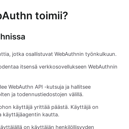
Authn toimii?
hnissa
ttia, jotka osallistuvat WebAuthnin työnkulkuun.
i todentaa itsensä verkkosovellukseen WebAuthnin
lee WebAuthn API -kutsuja ja hallitsee
ten ja todennustiedostojen välillä.
johon käyttäjä yrittää päästä. Käyttäjä on
 käyttäjäagentin kautta.
yttäjällä on käyttäjän henkilöllisyyden