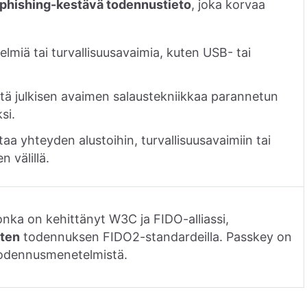
phishing-kestävä todennustieto
, joka korvaa
stelmiä tai turvallisuusavaimia, kuten USB- tai
ä julkisen avaimen salaustekniikkaa parannetun
si.
aa yhteyden alustoihin, turvallisuusavaimiin tai
n välillä.
jonka on kehittänyt W3C ja FIDO-alliassi,
sten
todennuksen FIDO2-standardeilla. Passkey on
todennusmenetelmistä.