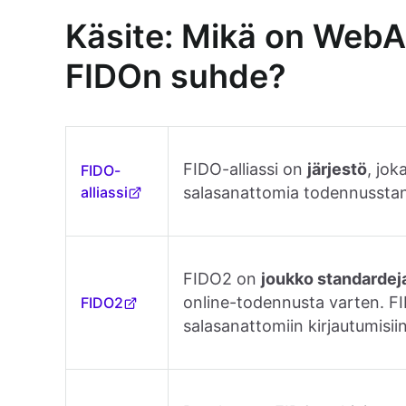
Käsite: Mikä on WebA
FIDOn suhde?
FIDO-alliassi on
järjestö
, jok
FIDO-
alliassi
salasanattomia todennusstan
FIDO2 on
joukko standardej
online-todennusta varten. 
FIDO2
salasanattomiin kirjautumisiin