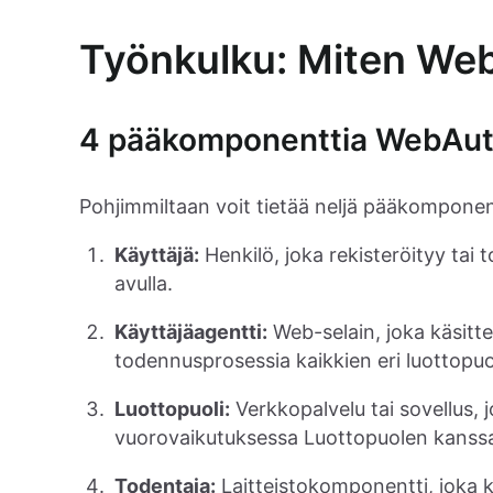
Työnkulku: Miten Web
4 pääkomponenttia WebAut
Pohjimmiltaan voit tietää neljä pääkomponen
Käyttäjä:
Henkilö, joka rekisteröityy ta
avulla.
Käyttäjäagentti:
Web-selain, joka käsitte
todennusprosessia kaikkien eri luottopuol
Luottopuoli:
Verkkopalvelu tai sovellus, 
vuorovaikutuksessa Luottopuolen kanssa
Todentaja:
Laitteistokomponentti, joka kä