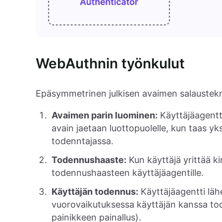
WebAuthnin työnkulut
Epäsymmetrinen julkisen avaimen salaustekn
Avaimen parin luominen:
Käyttäjäagentti
avain jaetaan luottopuolelle, kun taas yks
todenntajassa.
Todennushaaste:
Kun käyttäjä yrittää ki
todennushaasteen käyttäjäagentille.
Käyttäjän todennus:
Käyttäjäagentti läh
vuorovaikutuksessa käyttäjän kanssa tod
painikkeen painallus).