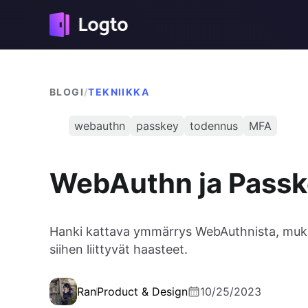
BLOGI
/
TEKNIIKKA
webauthn
passkey
todennus
MFA
WebAuthn ja Passk
Hanki kattava ymmärrys WebAuthnista, mukaan
siihen liittyvät haasteet.
Ran
Product & Design
10/25/2023