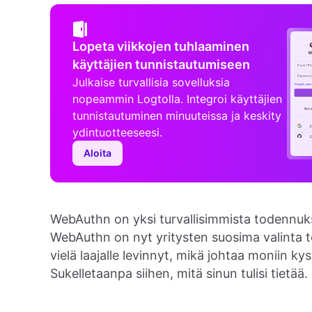
Lopeta viikkojen tuhlaaminen
käyttäjien tunnistautumiseen
Julkaise turvallisia sovelluksia
nopeammin Logtolla. Integroi käyttäjien
tunnistautuminen minuuteissa ja keskity
ydintuotteeseesi.
Aloita
WebAuthn on yksi turvallisimmista todennuk
WebAuthn on nyt yritysten suosima valinta 
vielä laajalle levinnyt, mikä johtaa moniin k
Sukelletaanpa siihen, mitä sinun tulisi tietää.