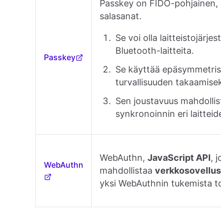
Passkey on FIDO-pohjainen,
salasanat.
Se voi olla laitteistojärje
Bluetooth-laitteita.
Passkey
Se käyttää epäsymmetrist
turvallisuuden takaamisek
Sen joustavuus mahdollist
synkronoinnin eri laitteide
WebAuthn,
JavaScript API
, 
WebAuthn
mahdollistaa
verkkosovellu
yksi WebAuthnin tukemista 