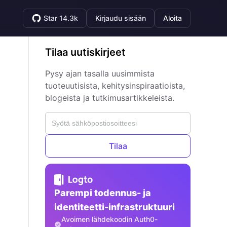
Star 14.3k
Kirjaudu sisään
Aloita
Tilaa uutiskirjeet
Pysy ajan tasalla uusimmista
tuoteuutisista, kehitysinspiraatioista,
blogeista ja tutkimusartikkeleista.
Tilaa
Parempi todennus- ja
identiteetti-infrastruktuuri
Avoimen lähdekoodin Auth0-