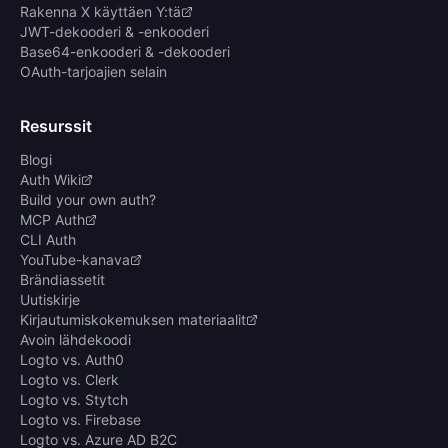
Rakenna X käyttäen Y:tä
JWT-dekooderi & -enkooderi
Base64-enkooderi & -dekooderi
OAuth-tarjoajien selain
Resurssit
Blogi
Auth Wiki
Build your own auth?
MCP Auth
CLI Auth
YouTube-kanava
Brändiassetit
Uutiskirje
Kirjautumiskokemuksen materiaalit
Avoin lähdekoodi
Logto vs. Auth0
Logto vs. Clerk
Logto vs. Stytch
Logto vs. Firebase
Logto vs. Azure AD B2C