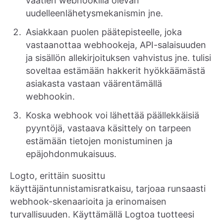
vaatien webhookilla olevan
uudelleenlähetysmekanismin jne.
Asiakkaan puolen päätepisteelle, joka
vastaanottaa webhookeja, API-salaisuuden
ja sisällön allekirjoituksen vahvistus jne. tulisi
soveltaa estämään hakkerit hyökkäämästä
asiakasta vastaan väärentämällä
webhookin.
Koska webhook voi lähettää päällekkäisiä
pyyntöjä, vastaava käsittely on tarpeen
estämään tietojen monistuminen ja
epäjohdonmukaisuus.
Logto, erittäin suosittu
käyttäjäntunnistamisratkaisu, tarjoaa runsaasti
webhook-skenaarioita ja erinomaisen
turvallisuuden. Käyttämällä Logtoa tuotteesi