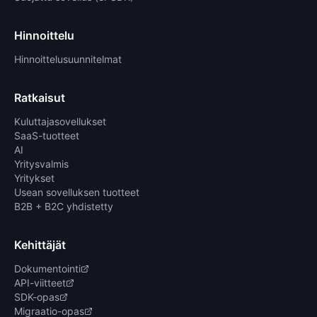
Hinnoittelu
Hinnoittelusuunnitelmat
Ratkaisut
Kuluttajasovellukset
SaaS-tuotteet
AI
Yritysvalmis
Yritykset
Usean sovelluksen tuotteet
B2B + B2C yhdistetty
Kehittäjät
Dokumentointi
API-viitteet
SDK-opas
Migraatio-opas