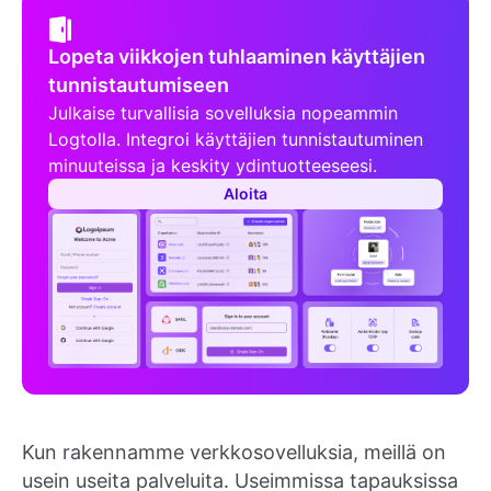
Lopeta viikkojen tuhlaaminen käyttäjien
tunnistautumiseen
Julkaise turvallisia sovelluksia nopeammin
Logtolla. Integroi käyttäjien tunnistautuminen
minuuteissa ja keskity ydintuotteeseesi.
Aloita
Kun rakennamme verkkosovelluksia, meillä on
usein useita palveluita. Useimmissa tapauksissa