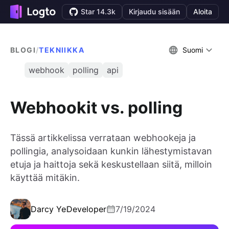
Star 14.3k
Kirjaudu sisään
Aloita
BLOGI
/
TEKNIIKKA
Suomi
webhook
polling
api
Webhookit vs. polling
Tässä artikkelissa verrataan webhookeja ja
pollingia, analysoidaan kunkin lähestymistavan
etuja ja haittoja sekä keskustellaan siitä, milloin
käyttää mitäkin.
Darcy Ye
Developer
7/19/2024