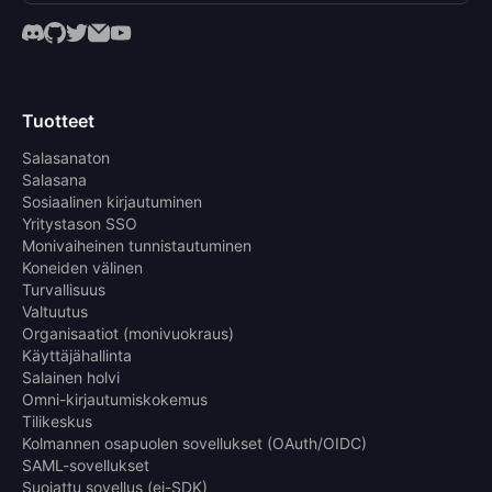
Tuotteet
Salasanaton
Salasana
Sosiaalinen kirjautuminen
Yritystason SSO
Monivaiheinen tunnistautuminen
Koneiden välinen
Turvallisuus
Valtuutus
Organisaatiot (monivuokraus)
Käyttäjähallinta
Salainen holvi
Omni-kirjautumiskokemus
Tilikeskus
Kolmannen osapuolen sovellukset (OAuth/OIDC)
SAML-sovellukset
Suojattu sovellus (ei-SDK)