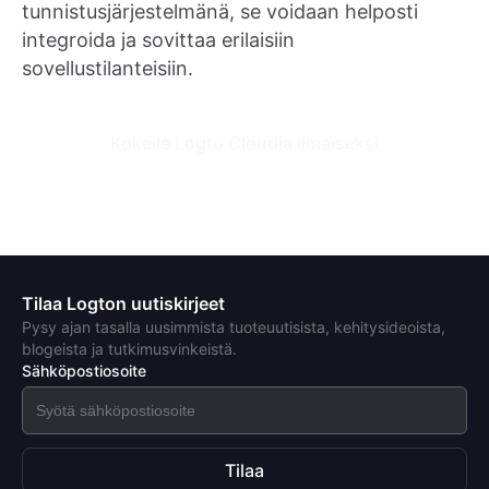
tunnistusjärjestelmänä, se voidaan helposti
integroida ja sovittaa erilaisiin
sovellustilanteisiin.
Kokeile Logto Cloudia ilmaiseksi
Tilaa Logton uutiskirjeet
Pysy ajan tasalla uusimmista tuoteuutisista, kehitysideoista,
blogeista ja tutkimusvinkeistä.
Sähköpostiosoite
Tilaa