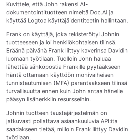
Kuvittele, että John rakensi AI-
dokumentointituotteen nimeltä Doc.AI ja
käyttää Logtoa käyttäjäidentiteetin hallintaan.
Frank on käyttäjä, joka rekisteröityi Johnin
tuotteeseen ja loi henkilökohtaisen tilinsä.
Eräänä päivänä Frank liittyy kaverinsa Davidin
luomaan työtilaan. Tuolloin John haluaa
lähettää sähköpostia Frankille pyytääkseen
häntä ottamaan käyttöön monivaiheisen
tunnistautumisen (MFA) parantaakseen tilinsä
turvallisuutta ennen kuin John antaa hänelle
pääsyn lisäherkkiin resursseihin.
Johnin tuotteen taustajärjestelmän on
jatkuvasti pollattava asiaankuuluvia API:ita
saadakseen tietää, milloin Frank liittyy Davidin
työtilaan.