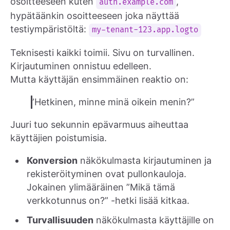
osoitteeseen kuten
,
auth.example.com
hypätäänkin osoitteeseen joka näyttää
testiympäristöltä:
my-tenant-123.app.logto
Teknisesti kaikki toimii. Sivu on turvallinen.
Kirjautuminen onnistuu edelleen.
Mutta käyttäjän ensimmäinen reaktio on:
”Hetkinen, minne minä oikein menin?”
Juuri tuo sekunnin epävarmuus aiheuttaa
käyttäjien poistumisia.
Konversion
näkökulmasta kirjautuminen ja
rekisteröityminen ovat pullonkauloja.
Jokainen ylimääräinen ”Mikä tämä
verkkotunnus on?” -hetki lisää kitkaa.
Turvallisuuden
näkökulmasta käyttäjille on