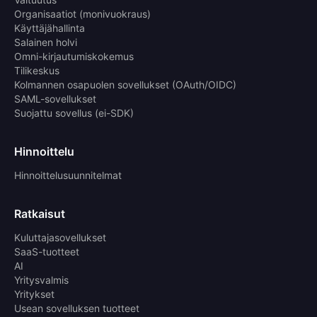
Organisaatiot (monivuokraus)
Käyttäjähallinta
Salainen holvi
Omni-kirjautumiskokemus
Tilikeskus
Kolmannen osapuolen sovellukset (OAuth/OIDC)
SAML-sovellukset
Suojattu sovellus (ei-SDK)
Hinnoittelu
Hinnoittelusuunnitelmat
Ratkaisut
Kuluttajasovellukset
SaaS-tuotteet
AI
Yritysvalmis
Yritykset
Usean sovelluksen tuotteet