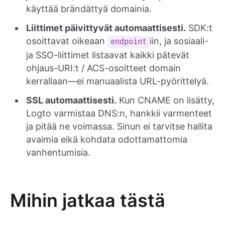
käyttää brändättyä domainia.
Liittimet päivittyvät automaattisesti.
SDK:t
osoittavat oikeaan
iin, ja sosiaali-
endpoint
ja SSO-liittimet listaavat kaikki pätevät
ohjaus-URI:t / ACS-osoitteet domain
kerrallaan—ei manuaalista URL-pyörittelyä.
SSL automaattisesti.
Kun CNAME on lisätty,
Logto varmistaa DNS:n, hankkii varmenteet
ja pitää ne voimassa. Sinun ei tarvitse hallita
avaimia eikä kohdata odottamattomia
vanhentumisia.
Mihin jatkaa tästä