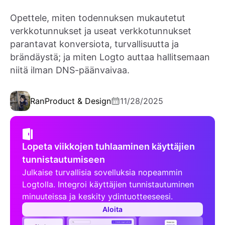
Opettele, miten todennuksen mukautetut
verkkotunnukset ja useat verkkotunnukset
parantavat konversiota, turvallisuutta ja
brändäystä; ja miten Logto auttaa hallitsemaan
niitä ilman DNS-päänvaivaa.
Ran
Product & Design
11/28/2025
Lopeta viikkojen tuhlaaminen käyttäjien
tunnistautumiseen
Julkaise turvallisia sovelluksia nopeammin
Logtolla. Integroi käyttäjien tunnistautuminen
minuuteissa ja keskity ydintuotteeseesi.
Aloita