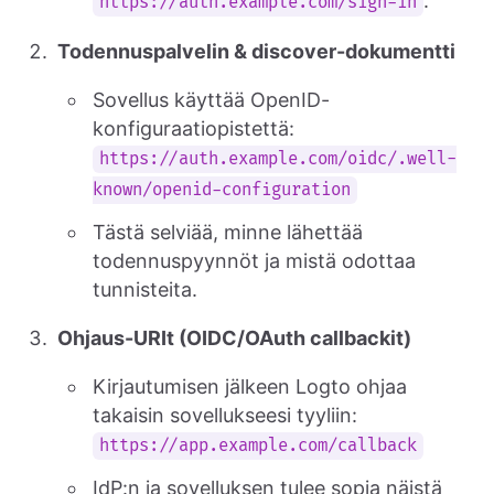
.
https://auth.example.com/sign-in
Todennuspalvelin & discover-dokumentti
Sovellus käyttää OpenID-
konfiguraatiopistettä:
https://auth.example.com/oidc/.well-
known/openid-configuration
Tästä selviää, minne lähettää
todennuspyynnöt ja mistä odottaa
tunnisteita.
Ohjaus-URIt (OIDC/OAuth callbackit)
Kirjautumisen jälkeen Logto ohjaa
takaisin sovellukseesi tyyliin:
https://app.example.com/callback
IdP:n ja sovelluksen tulee sopia näistä