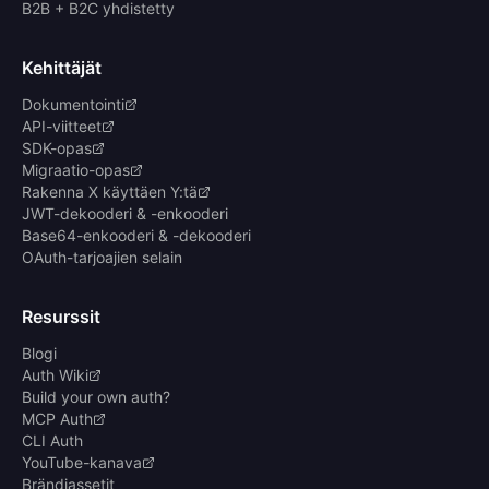
B2B + B2C yhdistetty
Kehittäjät
Dokumentointi
API-viitteet
SDK-opas
Migraatio-opas
Rakenna X käyttäen Y:tä
JWT-dekooderi & -enkooderi
Base64-enkooderi & -dekooderi
OAuth-tarjoajien selain
Resurssit
Blogi
Auth Wiki
Build your own auth?
MCP Auth
CLI Auth
YouTube-kanava
Brändiassetit