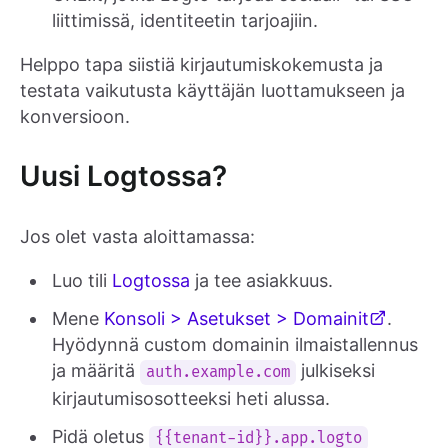
liittimissä, identiteetin tarjoajiin.
Helppo tapa siistiä kirjautumiskokemusta ja
testata vaikutusta käyttäjän luottamukseen ja
konversioon.
Uusi Logtossa?
Jos olet vasta aloittamassa:
Luo tili
Logtossa
ja tee asiakkuus.
Mene
Konsoli > Asetukset > Domainit
.
Hyödynnä custom domainin ilmaistallennus
ja määritä
julkiseksi
auth.example.com
kirjautumisosotteeksi heti alussa.
Pidä oletus
{{tenant-id}}.app.logto