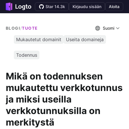
Star 14.3k
Kirjaudu sisään
Aloita
BLOGI
/
TUOTE
Suomi
Mukautetut domainit
Useita domaineja
Todennus
Mikä on todennuksen
mukautettu verkkotunnus
ja miksi useilla
verkkotunnuksilla on
merkitystä