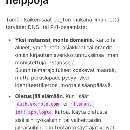
helppoja
Tämän kaiken saat Logton mukana ilman, että
tarvitset DNS- tai PKI-osaamista:
Yksi instanssi, monta domainia.
Kartoita
alueet, ympäristöt, asiakkaat tai brändit
omiin kirjautumisverkkotunnuksiinsa ilman
monistettuja instansseja.
Suunnitelmarajoitukset koskevat määrää,
mutta peruslupaus pysyy: yksi
identiteettikerros, monta sisäänpääsyä.
Oletus jää elämään.
Kun lisäät
, ei
auth.example.com
{{tenant-
katoa. Käytä oletusta
id}}.app.logto
sisäisiin työkaluihin tai vaiheittaisiin
julkaisuihin, kun tuotantokäyttäjät voivat