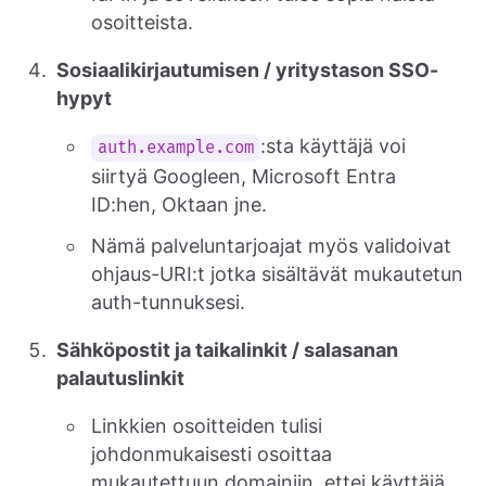
osoitteista.
Sosiaalikirjautumisen / yritystason SSO-
hypyt
:sta käyttäjä voi
auth.example.com
siirtyä Googleen, Microsoft Entra
ID:hen, Oktaan jne.
Nämä palveluntarjoajat myös validoivat
ohjaus-URI:t jotka sisältävät mukautetun
auth-tunnuksesi.
Sähköpostit ja taikalinkit / salasanan
palautuslinkit
Linkkien osoitteiden tulisi
johdonmukaisesti osoittaa
mukautettuun domainiin, ettei käyttäjä