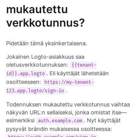
mukautettu
verkkotunnus?
Pidetään tämä yksinkertaisena.
Jokainen Logto-asiakkuus saa
oletusverkkotunnuksen:
{{tenant-
. Eli käyttäjät lähetetään
id}}.app.logto
osoitteeseen:
https://my-tenant-
.
123.app.logto/sign-in
Todennuksen mukautettu verkkotunnus vaihtaa
näkyvän URL:n sellaiseksi, jonka omistat itse—
esimerkiksi
. Nyt käyttäjät
auth.example.com
pysyvät brändin mukaisessa osoitteessa:
.