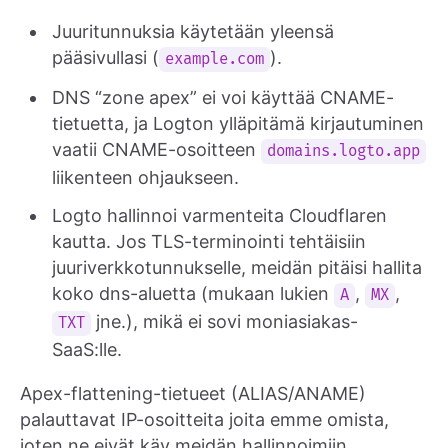
Juuritunnuksia käytetään yleensä
pääsivullasi (
).
example.com
DNS “zone apex” ei voi käyttää CNAME-
tietuetta, ja Logton ylläpitämä kirjautuminen
vaatii CNAME-osoitteen
domains.logto.app
liikenteen ohjaukseen.
Logto hallinnoi varmenteita Cloudflaren
kautta. Jos TLS-terminointi tehtäisiin
juuriverkkotunnukselle, meidän pitäisi hallita
koko dns-aluetta (mukaan lukien
,
,
A
MX
jne.), mikä ei sovi moniasiakas-
TXT
SaaS:lle.
Apex-flattening-tietueet (ALIAS/ANAME)
palauttavat IP-osoitteita joita emme omista,
joten ne eivät käy meidän hallinnoimiin