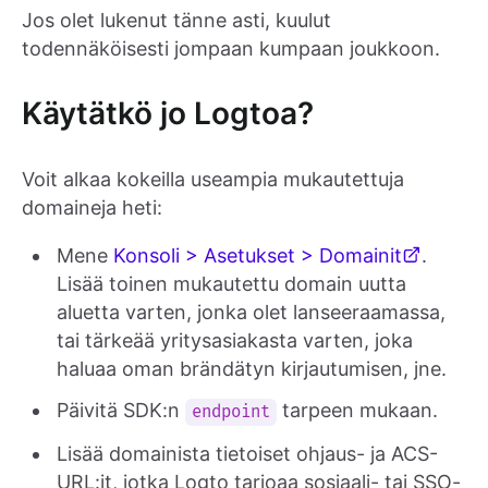
Jos olet lukenut tänne asti, kuulut
todennäköisesti jompaan kumpaan joukkoon.
Käytätkö jo Logtoa?
Voit alkaa kokeilla useampia mukautettuja
domaineja heti:
Mene
Konsoli > Asetukset > Domainit
.
Lisää toinen mukautettu domain uutta
aluetta varten, jonka olet lanseeraamassa,
tai tärkeää yritysasiakasta varten, joka
haluaa oman brändätyn kirjautumisen, jne.
Päivitä SDK:n
tarpeen mukaan.
endpoint
Lisää domainista tietoiset ohjaus- ja ACS-
URL:it, jotka Logto tarjoaa sosiaali- tai SSO-