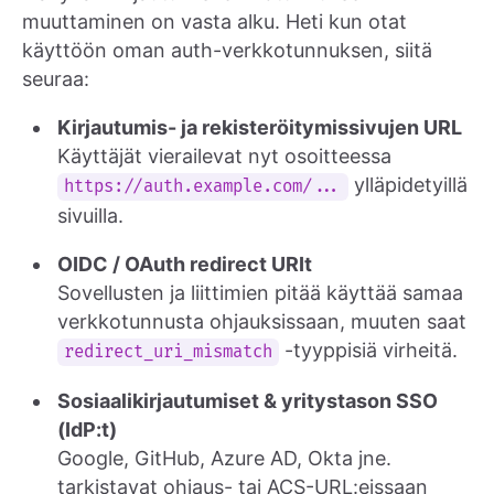
muuttaminen on vasta alku. Heti kun otat
käyttöön oman auth-verkkotunnuksen, siitä
seuraa:
Kirjautumis- ja rekisteröitymissivujen URL
Käyttäjät vierailevat nyt osoitteessa
ylläpidetyillä
https://auth.example.com/...
sivuilla.
OIDC / OAuth redirect URIt
Sovellusten ja liittimien pitää käyttää samaa
verkkotunnusta ohjauksissaan, muuten saat
-tyyppisiä virheitä.
redirect_uri_mismatch
Sosiaalikirjautumiset & yritystason SSO
(IdP:t)
Google, GitHub, Azure AD, Okta jne.
tarkistavat ohjaus- tai ACS-URL:eissaan