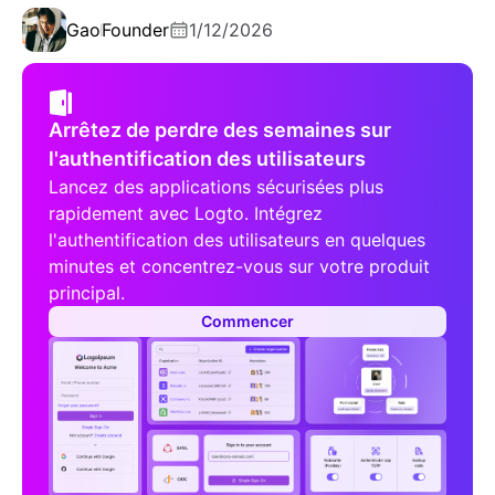
Gao
Founder
1/12/2026
Arrêtez de perdre des semaines sur
l'authentification des utilisateurs
Lancez des applications sécurisées plus
rapidement avec Logto. Intégrez
l'authentification des utilisateurs en quelques
minutes et concentrez-vous sur votre produit
principal.
Commencer