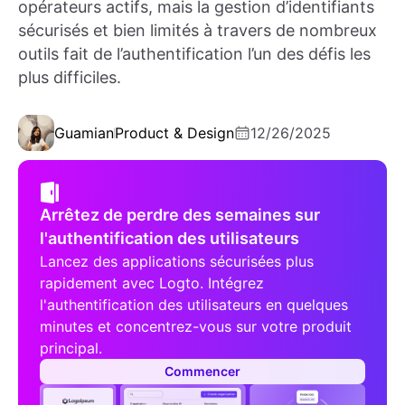
opérateurs actifs, mais la gestion d’identifiants
sécurisés et bien limités à travers de nombreux
outils fait de l’authentification l’un des défis les
plus difficiles.
Guamian
Product & Design
12/26/2025
Arrêtez de perdre des semaines sur
l'authentification des utilisateurs
Lancez des applications sécurisées plus
rapidement avec Logto. Intégrez
l'authentification des utilisateurs en quelques
minutes et concentrez-vous sur votre produit
principal.
Commencer