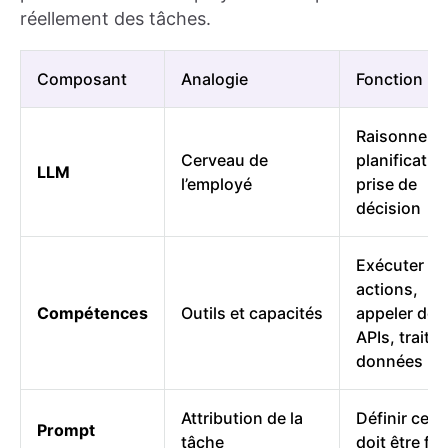
réellement des tâches.
Composant
Analogie
Fonction
Raisonneme
Cerveau de
planificatio
LLM
l’employé
prise de
décision
Exécuter le
actions,
Compétences
Outils et capacités
appeler des
APIs, traiter
données
Attribution de la
Définir ce q
Prompt
tâche
doit être fai