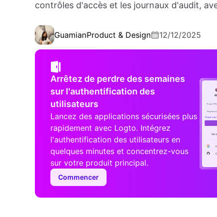
contrôles d'accès et les journaux d'audit, av
Guamian
Product & Design
12/12/2025
Arrêtez de perdre des semaines
sur l'authentification des
utilisateurs
Lancez des applications sécurisées plus
rapidement avec Logto. Intégrez
l'authentification des utilisateurs en
quelques minutes et concentrez-vous
sur votre produit principal.
Commencer