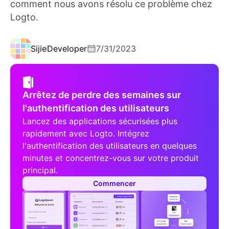
comment nous avons résolu ce problème chez
Logto.
Sijie
Developer
7/31/2023
Arrêtez de perdre des semaines sur
l'authentification des utilisateurs
Lancez des applications sécurisées plus
rapidement avec Logto. Intégrez
l'authentification des utilisateurs en quelques
minutes et concentrez-vous sur votre produit
principal.
Commencer