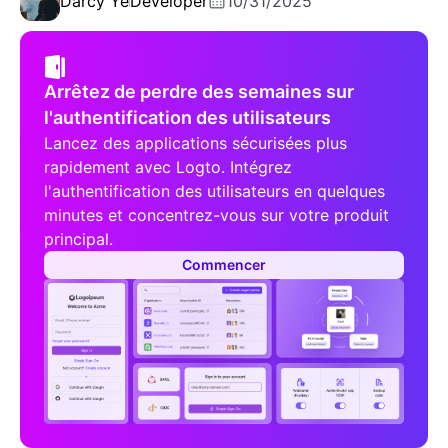
Darcy Ye
Developer
10/31/2025
Arrêtez de perdre des semaines sur
l'authentification des utilisateurs
Lancez des applications sécurisées plus
rapidement avec Logto. Intégrez
l'authentification des utilisateurs en quelques
minutes et concentrez-vous sur votre produit
principal.
Commencer