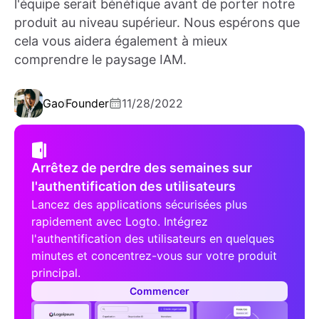
l'équipe serait bénéfique avant de porter notre
produit au niveau supérieur. Nous espérons que
cela vous aidera également à mieux
comprendre le paysage IAM.
Gao
Founder
11/28/2022
Arrêtez de perdre des semaines sur
l'authentification des utilisateurs
Lancez des applications sécurisées plus
rapidement avec Logto. Intégrez
l'authentification des utilisateurs en quelques
minutes et concentrez-vous sur votre produit
principal.
Commencer