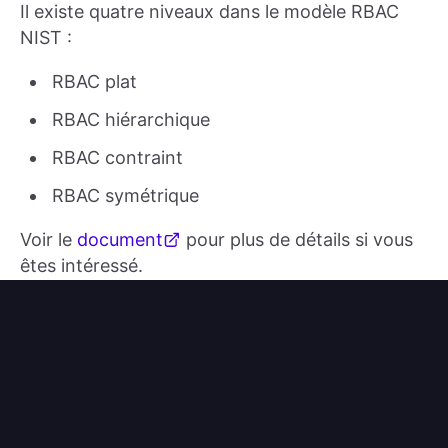
Il existe quatre niveaux dans le modèle RBAC
NIST :
RBAC plat
RBAC hiérarchique
RBAC contraint
RBAC symétrique
Voir le
document
pour plus de détails si vous
êtes intéressé.
Logto a maintenant la mise en oeuvre du niveau
1 et progressera vers des niveaux supérieurs en
fonction des commentaires de la communauté.
N'hésitez pas à nous faire savoir si un niveau
supérieur répond à vos besoins !