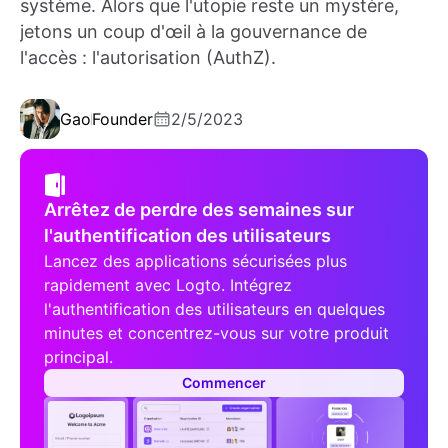
système. Alors que l'utopie reste un mystère,
jetons un coup d'œil à la gouvernance de
l'accès : l'autorisation (AuthZ).
Gao
Founder
2/5/2023
Arrêtez de perdre des semaines sur
l'authentification des utilisateurs
Lancez des applications sécurisées plus
rapidement avec Logto. Intégrez
l'authentification des utilisateurs en quelques
minutes et concentrez-vous sur votre produit
principal.
Commencer