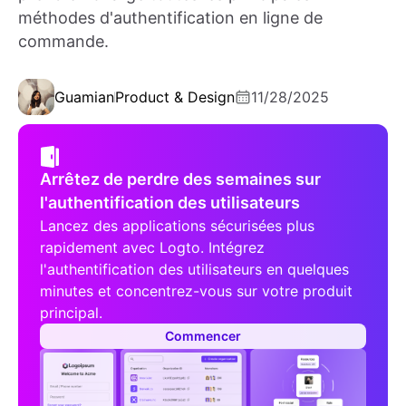
méthodes d'authentification en ligne de
commande.
Guamian
Product & Design
11/28/2025
Arrêtez de perdre des semaines sur
l'authentification des utilisateurs
Lancez des applications sécurisées plus
rapidement avec Logto. Intégrez
l'authentification des utilisateurs en quelques
minutes et concentrez-vous sur votre produit
principal.
Commencer