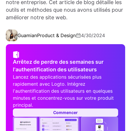
notre entreprise. Cet article de blog détaille les
outils et méthodes que nous avons utilisés pour
améliorer notre site web.
Guamian
Product & Design
4/30/2024
Arrêtez de perdre des semaines sur
l'authentification des utilisateurs
Lancez des applications sécurisées plus
rapidement avec Logto. Intégrez
l'authentification des utilisateurs en quelques
minutes et concentrez-vous sur votre produit
principal.
Commencer