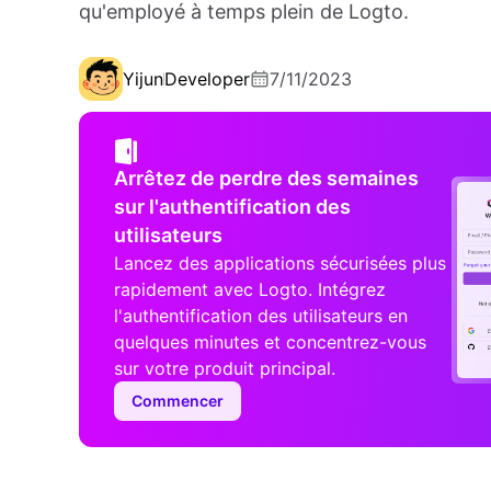
qu'employé à temps plein de Logto.
Yijun
Developer
7/11/2023
Arrêtez de perdre des semaines
sur l'authentification des
utilisateurs
Lancez des applications sécurisées plus
rapidement avec Logto. Intégrez
l'authentification des utilisateurs en
quelques minutes et concentrez-vous
sur votre produit principal.
Commencer