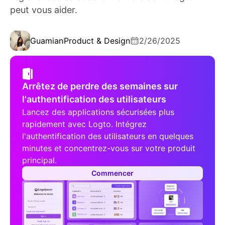
peut vous aider.
Guamian
Product & Design
2/26/2025
Arrêtez de perdre des semaines sur
l'authentification des utilisateurs
Lancez des applications sécurisées plus
rapidement avec Logto. Intégrez
l'authentification des utilisateurs en quelques
minutes et concentrez-vous sur votre produit
principal.
Commencer