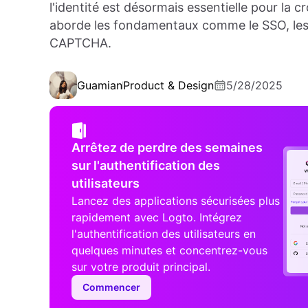
l'identité est désormais essentielle pour la cr
aborde les fondamentaux comme le SSO, les in
CAPTCHA.
Guamian
Product & Design
5/28/2025
Arrêtez de perdre des semaines
sur l'authentification des
utilisateurs
Lancez des applications sécurisées plus
rapidement avec Logto. Intégrez
l'authentification des utilisateurs en
quelques minutes et concentrez-vous
sur votre produit principal.
Commencer