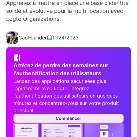
Apprenez à mettre en place une base d'identité
solide et évolutive pour la multi-location avec
Logto Organizations.
Gao
Founder
11/24/2023
Arrêtez de perdre des semaines sur
l'authentification des utilisateurs
Lancez des applications sécurisées plus
rapidement avec Logto. Intégrez
l'authentification des utilisateurs en quelques
minutes et concentrez-vous sur votre produit
principal.
Commencer