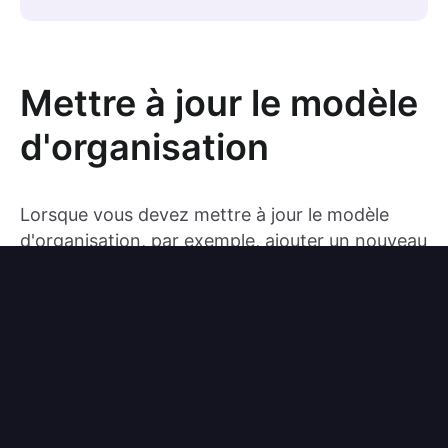
Mettre à jour le modèle
d'organisation
Lorsque vous devez mettre à jour le modèle
d'organisation, par exemple, ajouter un nouveau
rôle appelé
, vous pouvez le faire
developer
dans Logto Console ou via l'API de gestion de
Logto. Le changement s'appliquera
automatiquement à toutes les organisations
sans aucun temps d'arrêt.