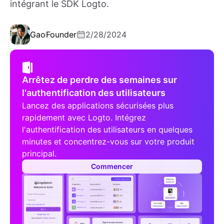
intégrant le SDK Logto.
Gao
Founder
2/28/2024
Arrêtez de perdre des semaines sur
l'authentification des utilisateurs
Lancez des applications sécurisées plus
rapidement avec Logto. Intégrez
l'authentification des utilisateurs en quelques
minutes et concentrez-vous sur votre produit
principal.
Commencer