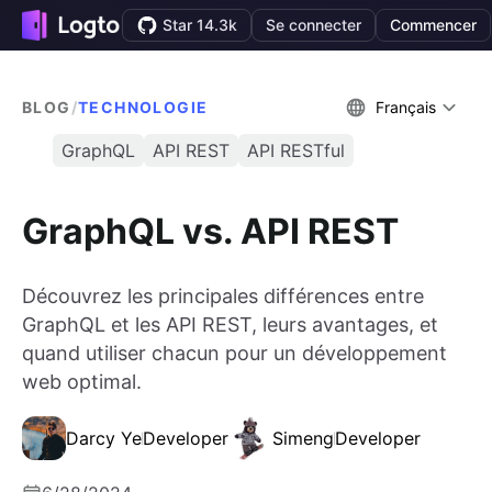
Star 14.3k
Se connecter
Commencer
BLOG
/
TECHNOLOGIE
Français
GraphQL
API REST
API RESTful
GraphQL vs. API REST
Découvrez les principales différences entre
GraphQL et les API REST, leurs avantages, et
quand utiliser chacun pour un développement
web optimal.
Darcy Ye
Developer
Simeng
Developer