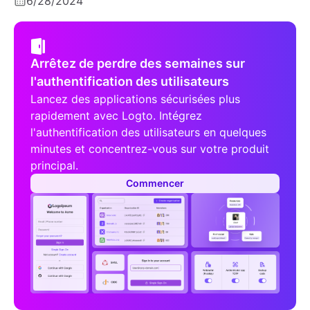
6/28/2024
Arrêtez de perdre des semaines sur
l'authentification des utilisateurs
Lancez des applications sécurisées plus
rapidement avec Logto. Intégrez
l'authentification des utilisateurs en quelques
minutes et concentrez-vous sur votre produit
principal.
Commencer