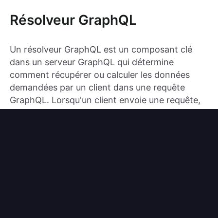
Résolveur GraphQL
Un résolveur GraphQL est un composant clé
dans un serveur GraphQL qui détermine
comment récupérer ou calculer les données
demandées par un client dans une requête
GraphQL. Lorsqu'un client envoie une requête,
chaque champ de la requête est associé à un
résolveur, qui contient la logique pour récupérer
ou calculer les données pour ce champ.
Dans l'exemple ci-dessus, les résolveurs pour le
schéma ressembleraient à ceci :