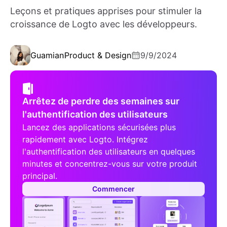
Leçons et pratiques apprises pour stimuler la
croissance de Logto avec les développeurs.
Guamian
Product & Design
9/9/2024
Arrêtez de perdre des semaines sur
l'authentification des utilisateurs
Lancez des applications sécurisées plus
rapidement avec Logto. Intégrez
l'authentification des utilisateurs en quelques
minutes et concentrez-vous sur votre produit
principal.
Commencer