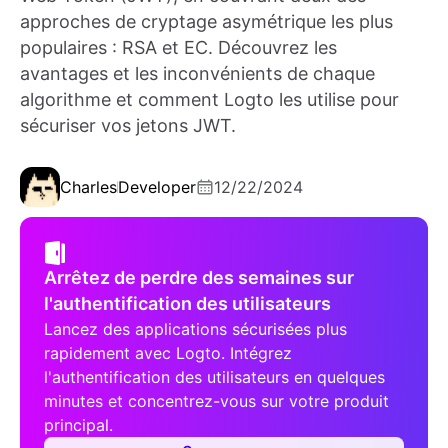
approches de cryptage asymétrique les plus
populaires : RSA et EC. Découvrez les
avantages et les inconvénients de chaque
algorithme et comment Logto les utilise pour
sécuriser vos jetons JWT.
Charles
Developer
12/22/2024
Arrêtez de perdre des semaines sur
l'authentification des utilisateurs
Lancez des applications sécurisées plus
rapidement avec Logto. Intégrez
l'authentification des utilisateurs en quelques
minutes et concentrez-vous sur votre produit
principal.