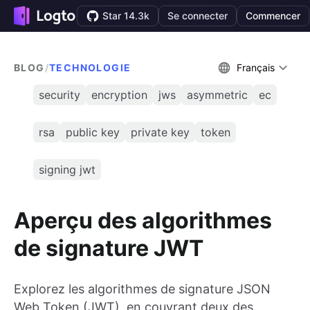
Star 14.3k
Se connecter
Commencer
BLOG
/
TECHNOLOGIE
Français
security
encryption
jws
asymmetric
ec
rsa
public key
private key
token
signing jwt
Aperçu des algorithmes
de signature JWT
Explorez les algorithmes de signature JSON
Web Token (JWT), en couvrant deux des