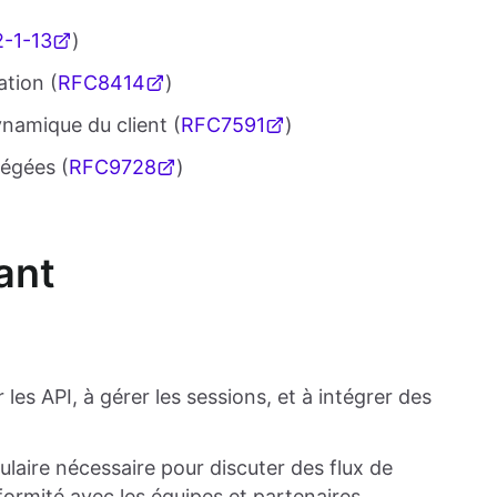
2-1-13
)
ation (
RFC8414
)
namique du client (
RFC7591
)
égées (
RFC9728
)
ant
es API, à gérer les sessions, et à intégrer des
ulaire nécessaire pour discuter des flux de
formité avec les équipes et partenaires.