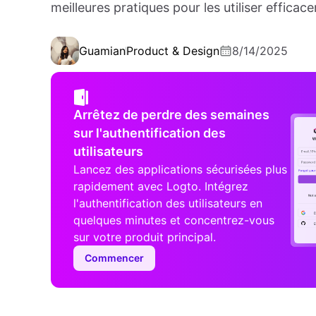
meilleures pratiques pour les utiliser efficac
Guamian
Product & Design
8/14/2025
Arrêtez de perdre des semaines
sur l'authentification des
utilisateurs
Lancez des applications sécurisées plus
rapidement avec Logto. Intégrez
l'authentification des utilisateurs en
quelques minutes et concentrez-vous
sur votre produit principal.
Commencer