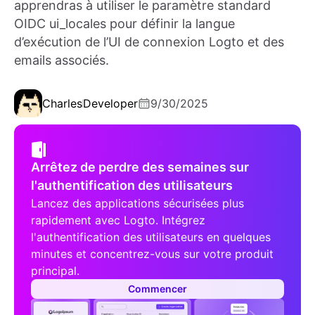
apprendras à utiliser le paramètre standard
OIDC ui_locales pour définir la langue
d’exécution de l’UI de connexion Logto et des
emails associés.
Charles
Developer
9/30/2025
Arrêtez de perdre des semaines sur
l'authentification des utilisateurs
Lancez des applications sécurisées plus
rapidement avec Logto. Intégrez
l'authentification des utilisateurs en quelques
minutes et concentrez-vous sur votre produit
principal.
Commencer