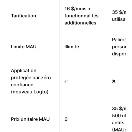
16 $/mois +
35 $/moi
Tarification
fonctionnalités
utilisat
additionnelles
Paliers
Limite MAU
Illimité
personna
disponib
Application
protégée par zéro
✅
❌
confiance
(nouveau Logto)
35 $/moi
500 utili
Prix unitaire MAU
0
actifs m
(MAUs)