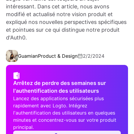
intéressant. Dans cet article, nous avons
modifié et actualisé notre vision produit et
expliqué nos nouvelles perspectives spécifiques
et pointues sur ce qui distingue notre produit
d'Auth0.
Guamian
Product & Design
2/2/2024
Arrêtez de perdre des semaines sur
l'authentification des utilisateurs
Lancez des applications sécurisées plus
rapidement avec Logto. Intégrez
l'authentification des utilisateurs en quelques
minutes et concentrez-vous sur votre produit
principal.