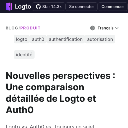
Star 14.3k
Se connecter
Commencer
BLOG
/
PRODUIT
Français
logto
auth0
authentification
autorisation
identité
Nouvelles perspectives :
Une comparaison
détaillée de Logto et
Auth0
Logto vs. Auth0 est toujours un sujet