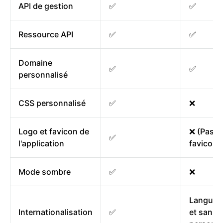
API de gestion
✅
✅
Ressource API
✅
✅
Domaine
✅
✅
personnalisé
CSS personnalisé
✅
❌
Logo et favicon de
❌ (Pas d
✅
l'application
favicon)
Mode sombre
✅
❌
Langues 
Internationalisation
✅
et sans