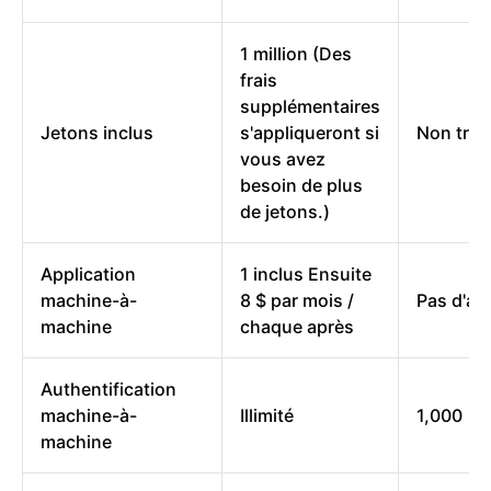
1 million (Des
frais
supplémentaires
Jetons inclus
s'appliqueront si
Non tran
vous avez
besoin de plus
de jetons.)
Application
1 inclus Ensuite
machine-à-
8 $ par mois /
Pas d'ad
machine
chaque après
Authentification
machine-à-
Illimité
1,000
machine