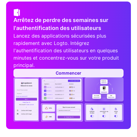
Arrêtez de perdre des semaines sur
l'authentification des utilisateurs
Lancez des applications sécurisées plus
rapidement avec Logto. Intégrez
l'authentification des utilisateurs en quelques
minutes et concentrez-vous sur votre produit
principal.
Commencer