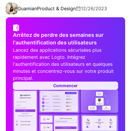
Guamian
Product & Design
12/26/2023
Arrêtez de perdre des semaines sur
l'authentification des utilisateurs
Lancez des applications sécurisées plus
rapidement avec Logto. Intégrez
l'authentification des utilisateurs en quelques
minutes et concentrez-vous sur votre produit
principal.
Commencer