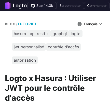
Star 14.3k
Se connecter
Commencer
BLOG
/
TUTORIEL
Français
hasura
api restful
graphql
logto
jwt personnalisé
contrôle d'accès
autorisation
Logto x Hasura : Utiliser
JWT pour le contrôle
d'accès