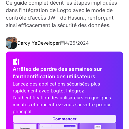
Ce guide complet décrit les étapes impliquées
dans l'intégration de Logto avec le mode de
contrôle d'accès JWT de Hasura, renforçant
ainsi efficacement la sécurité des données.
Darcy Ye
Developer
4/25/2024
Arrêtez de perdre des semaines sur
l'authentification des utilisateurs
Lancez des applications sécurisées plus
rapidement avec Logto. Intégrez
l'authentification des utilisateurs en quelques
minutes et concentrez-vous sur votre produit
principal.
Commencer