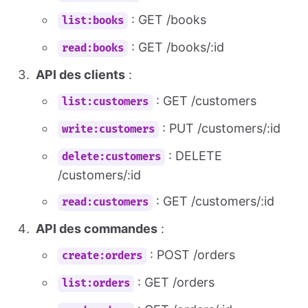
: GET /books
list:books
: GET /books/:id
read:books
API des clients
:
: GET /customers
list:customers
: PUT /customers/:id
write:customers
: DELETE
delete:customers
/customers/:id
: GET /customers/:id
read:customers
API des commandes
:
: POST /orders
create:orders
: GET /orders
list:orders