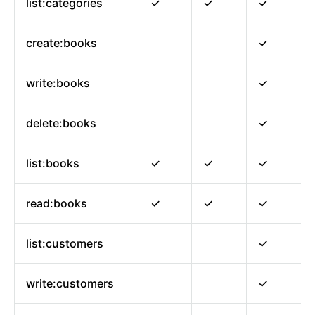
list:categories
✓
✓
✓
create:books
✓
write:books
✓
delete:books
✓
list:books
✓
✓
✓
read:books
✓
✓
✓
list:customers
✓
write:customers
✓