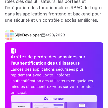
rôles clés des utilisateurs, les portées et
l'intégration des fonctionnalités RBAC de Logto
dans les applications frontend et backend pour
une sécurité et un contrôle d'accès améliorés.
Sijie
Developer
4/28/2023
Arrêtez de perdre des semaines sur
l'authentification des utilisateurs
Lancez des applications sécurisées plus
rapidement avec Logto. Intégrez
l'authentification des utilisateurs en quelques
minutes et concentrez-vous sur votre produit
principal.
Commencer