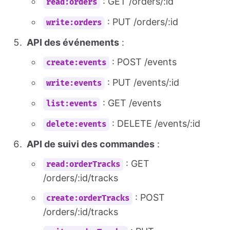
: GET /orders/:id
read:orders
: PUT /orders/:id
write:orders
API des événements
:
: POST /events
create:events
: PUT /events/:id
write:events
: GET /events
list:events
: DELETE /events/:id
delete:events
API de suivi des commandes
:
: GET
read:orderTracks
/orders/:id/tracks
: POST
create:orderTracks
/orders/:id/tracks