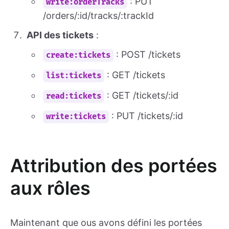
: PUT
write:orderTracks
/orders/:id/tracks/:trackId
API des tickets
:
: POST /tickets
create:tickets
: GET /tickets
list:tickets
: GET /tickets/:id
read:tickets
: PUT /tickets/:id
write:tickets
Attribution des portées
aux rôles
Maintenant que ous avons défini les portées