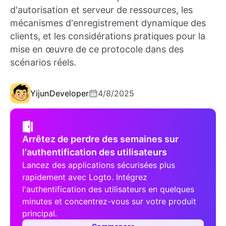
d'autorisation et serveur de ressources, les
mécanismes d'enregistrement dynamique des
clients, et les considérations pratiques pour la
mise en œuvre de ce protocole dans des
scénarios réels.
Yijun
Developer
4/8/2025
Arrêtez de perdre des semaines sur
l'authentification des utilisateurs
Lancez des applications sécurisées plus
rapidement avec Logto. Intégrez
l'authentification des utilisateurs en quelques
minutes et concentrez-vous sur votre produit
principal.