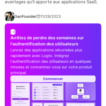
avantages qu'il apporte aux applications SaaS.
Gao
Founder
11/29/2023
Arrêtez de perdre des semaines sur
l'authentification des utilisateurs
Lancez des applications sécurisées plus
rapidement avec Logto. Intégrez
l'authentification des utilisateurs en quelques
minutes et concentrez-vous sur votre produit
principal.
Commencer