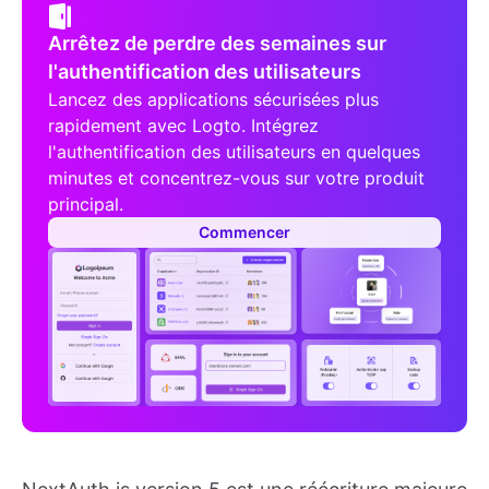
Arrêtez de perdre des semaines sur
l'authentification des utilisateurs
Lancez des applications sécurisées plus
rapidement avec Logto. Intégrez
l'authentification des utilisateurs en quelques
minutes et concentrez-vous sur votre produit
principal.
Commencer