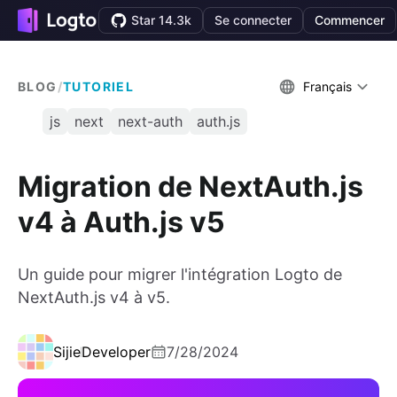
Star 14.3k
Se connecter
Commencer
BLOG
/
TUTORIEL
Français
js
next
next-auth
auth.js
Migration de NextAuth.js
v4 à Auth.js v5
Un guide pour migrer l'intégration Logto de
NextAuth.js v4 à v5.
Sijie
Developer
7/28/2024