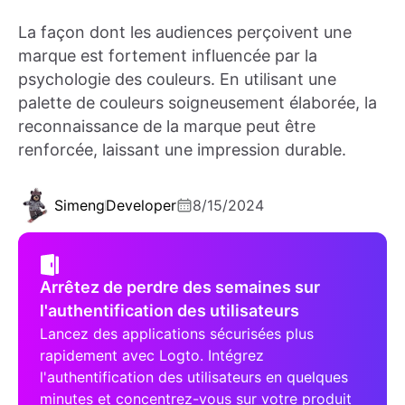
La façon dont les audiences perçoivent une
marque est fortement influencée par la
psychologie des couleurs. En utilisant une
palette de couleurs soigneusement élaborée, la
reconnaissance de la marque peut être
renforcée, laissant une impression durable.
Simeng
Developer
8/15/2024
Arrêtez de perdre des semaines sur
l'authentification des utilisateurs
Lancez des applications sécurisées plus
rapidement avec Logto. Intégrez
l'authentification des utilisateurs en quelques
minutes et concentrez-vous sur votre produit